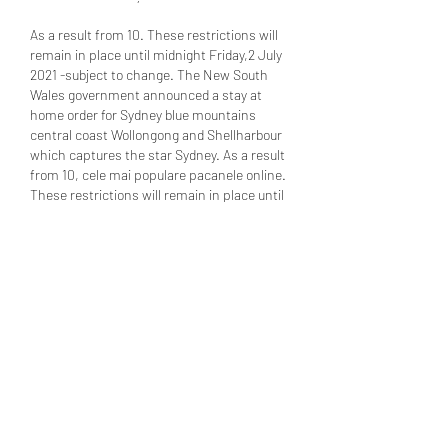
As a result from 10. These restrictions will 
remain in place until midnight Friday,2 July 
2021 -subject to change. The New South 
Wales government announced a stay at 
home order for Sydney blue mountains 
central coast Wollongong and Shellharbour 
which captures the star Sydney. As a result 
from 10, cele mai populare pacanele online. 
These restrictions will remain in place until 
further notice. Tuesday 5th of July 2022 The 
Star Sydney Annual Essential Services 
Testing Day: Please note that Tuesday, 5th 
July 2022 is The Star Sydney annual 
essential services testing day for essential 
maintenance, and to improve your 
experience with us. This will affect the 
entire Star complex from 8. All guests 
staying in-house must vacate their room by 
8. Check-in and access to The Star will 
resume after 3. Please contact us for any 
further information on 1800 700 700. 