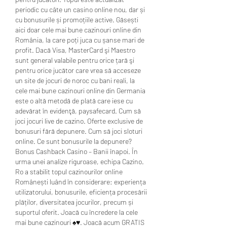
periodic cu câte un casino online nou, dar și 
cu bonusurile și promoțiile active. Găsești 
aici doar cele mai bune cazinouri online din 
România, la care poți juca cu șanse mari de 
profit. Dacă Visa, MasterCard şi Maestro 
sunt general valabile pentru orice țară şi 
pentru orice jucător care vrea să acceseze 
un site de jocuri de noroc cu bani reali, la 
cele mai bune cazinouri online din Germania 
este o altă metodă de plată care iese cu 
adevărat în evidenţă, paysafecard. Cum să 
joci jocuri live de cazino. Oferte exclusive de 
bonusuri fără depunere. Cum să joci sloturi 
online. Ce sunt bonusurile la depunere? 
Bonus Cashback Casino – Banii înapoi. În 
urma unei analize riguroase, echipa Cazino. 
Ro a stabilit topul cazinourilor online 
Românești luând în considerare: experiența 
utilizatorului, bonusurile, eficiența procesării 
plăților, diversitatea jocurilor, precum și 
suportul oferit. Joacă cu încredere la cele 
mai bune cazinouri ♠️♥️. Joacă acum GRATIS 