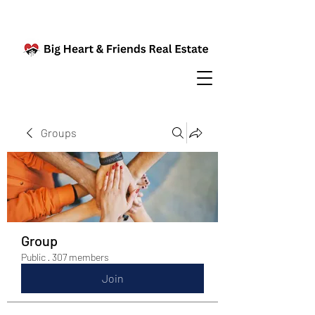
Groups
Group
Public
·
307 members
Join