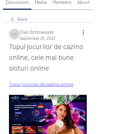
Discussion
Media
Members
About
Back
Cleo Schmeisser
Cleo Schmeisser
September 25, 2023
Topul jocurilor de cazino 
online, cele mai bune 
sloturi online
Topul jocurilor de cazino online