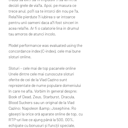
decizii grele de via?a. Apoi, pe masura ce 
trece anul, po?i sa te intorci din nou pe ?a. 
Rela?iile pierdute ?i iubirea s-ar intoarce 
pentru unii oameni daca a?i fost sinceri in 
acea rela?ie. Ar fi o calatorie lina in drumul 
tau amoros de atunci incolo.
Model performance was evaluated using the 
concordance index (C-index), cele mai bune 
sloturi online.
Sloturi – cele mai de top pacanele online 
Unele dintre cele mai cunoscute sloturi 
oferite de cei de la Vlad Cazino sunt 
reprezentate de nume populare domeniului 
în care ne afla. Vorbim în general despre: 
Book of Dead, Zeus, Starburst, Dracula, 
Blood Suckers sau un original de la Vlad 
Cazino: Napoleon &amp; Josephine. Ro 
găsești la orice oră aparate online de top, cu 
RTP-uri live ce ajung până la 500. 00%, 
echipate cu bonusuri și funcții speciale, 