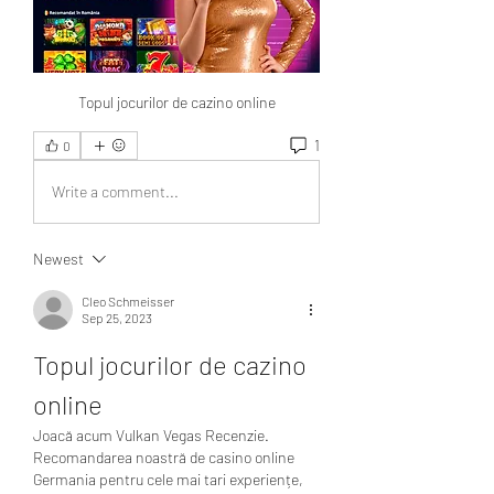
Topul jocurilor de cazino online
1
0
Write a comment...
Newest
Cleo Schmeisser
Sep 25, 2023
Topul jocurilor de cazino 
online
Joacă acum Vulkan Vegas Recenzie. 
Recomandarea noastră de casino online 
Germania pentru cele mai tari experiențe, 