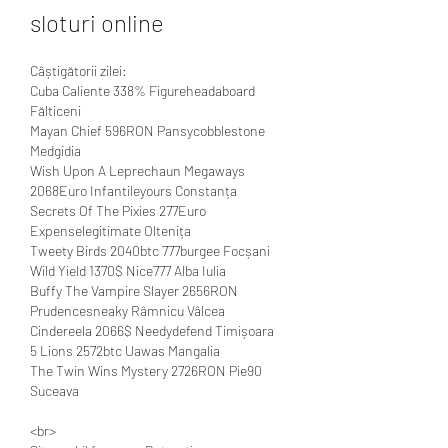
sloturi online
Câștigătorii zilei:
Cuba Caliente 338% Figureheadaboard 
Fălticeni 
Mayan Chief 596RON Pansycobblestone 
Medgidia 
Wish Upon A Leprechaun Megaways 
2068Euro Infantileyours Constanța 
Secrets Of The Pixies 277Euro 
Expenselegitimate Oltenița 
Tweety Birds 2040btc 777burgee Focșani 
Wild Yield 1370$ Nice777 Alba Iulia 
Buffy The Vampire Slayer 2656RON 
Prudencesneaky Râmnicu Vâlcea 
Cindereela 2066$ Needydefend Timișoara 
5 Lions 2572btc Uawas Mangalia 
The Twin Wins Mystery 2726RON Pie90 
Suceava 
<br>