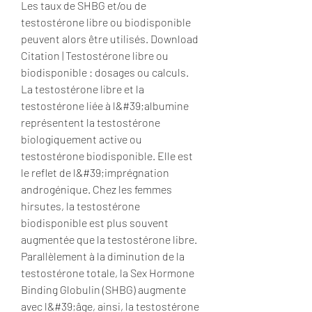
Les taux de SHBG et/ou de 
testostérone libre ou biodisponible 
peuvent alors être utilisés. Download 
Citation | Testostérone libre ou 
biodisponible : dosages ou calculs. 
La testostérone libre et la 
testostérone liée à l&#39;albumine 
représentent la testostérone 
biologiquement active ou 
testostérone biodisponible. Elle est 
le reflet de l&#39;imprégnation 
androgénique. Chez les femmes 
hirsutes, la testostérone 
biodisponible est plus souvent 
augmentée que la testostérone libre. 
Parallèlement à la diminution de la 
testostérone totale, la Sex Hormone 
Binding Globulin (SHBG) augmente 
avec l&#39;âge, ainsi, la testostérone 