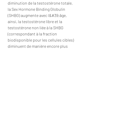
diminution de la testostérone totale, 
la Sex Hormone Binding Globulin 
(SHBG) augmente avec l&#39;âge, 
ainsi, la testostérone libre et la 
testostérone non liée à la SHBG 
(correspondant à la fraction 
biodisponible pour les cellules cibles) 
diminuent de manière encore plus 
nette que la testostérone totale avec 
l&#39;âge. Testostérone totale, libre 
ou biodisponible ? Dans le plasma, la 
testostérone peut être liée à des 
protéines ou, pour une faible 
proportion (environ 2 %), rester libre 
(figure 1). Les protéines de transport 
de la testostérone sont, soit la Sex 
Hormone Binding Globulin (SHBG) à 
laquelle la tes-. Le dosage doit être 
réalisé le matin, moment de la journée 