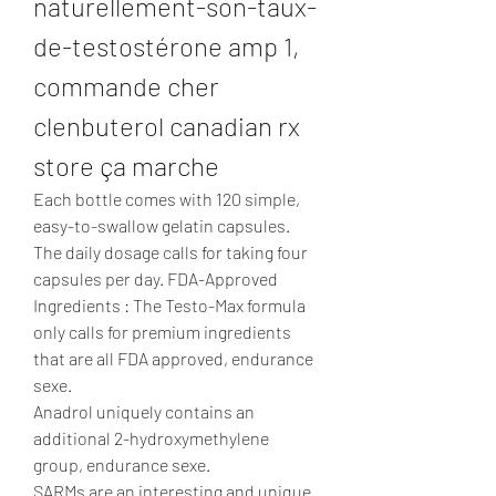
naturellement-son-taux-
de-testostérone amp 1, 
commande cher 
clenbuterol canadian rx 
store ça marche
Each bottle comes with 120 simple, 
easy-to-swallow gelatin capsules. 
The daily dosage calls for taking four 
capsules per day. FDA-Approved 
Ingredients : The Testo-Max formula 
only calls for premium ingredients 
that are all FDA approved, endurance 
sexe.
Anadrol uniquely contains an 
additional 2-hydroxymethylene 
group, endurance sexe.
SARMs are an interesting and unique 