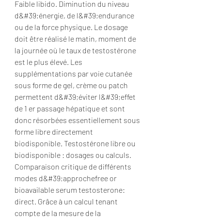
Faible libido. Diminution du niveau 
d&#39;énergie, de l&#39;endurance 
ou de la force physique. Le dosage 
doit être réalisé le matin, moment de 
la journée où le taux de testostérone 
est le plus élevé. Les 
supplémentations par voie cutanée 
sous forme de gel, crème ou patch 
permettent d&#39;éviter l&#39;effet 
de 1 er passage hépatique et sont 
donc résorbées essentiellement sous 
forme libre directement 
biodisponible. Testostérone libre ou 
biodisponible : dosages ou calculs. 
Comparaison critique de différents 
modes d&#39;approchefree or 
bioavailable serum testosterone: 
direct. Grâce à un calcul tenant 
compte de la mesure de la 