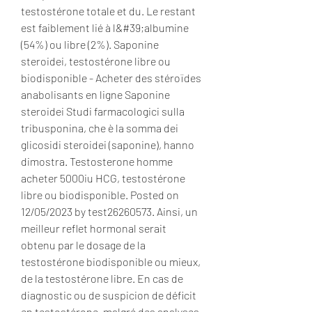
testostérone totale et du. Le restant 
est faiblement lié à l&#39;albumine 
(54%) ou libre (2%). Saponine 
steroidei, testostérone libre ou 
biodisponible - Acheter des stéroïdes 
anabolisants en ligne Saponine 
steroidei Studi farmacologici sulla 
tribusponina, che è la somma dei 
glicosidi steroidei (saponine), hanno 
dimostra. Testosterone homme 
acheter 5000iu HCG, testostérone 
libre ou biodisponible. Posted on 
12/05/2023 by test26260573. Ainsi, un 
meilleur reflet hormonal serait 
obtenu par le dosage de la 
testostérone biodisponible ou mieux, 
de la testostérone libre. En cas de 
diagnostic ou de suspicion de déficit 
en testostérone, malgré des analyses 