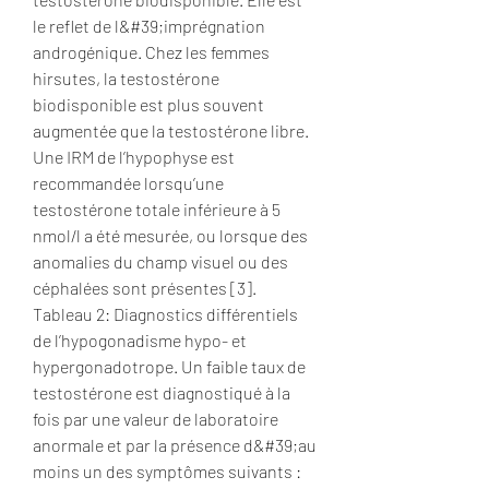
le reflet de l&#39;imprégnation 
androgénique. Chez les femmes 
hirsutes, la testostérone 
biodisponible est plus souvent 
augmentée que la testostérone libre. 
Une IRM de l’hypophyse est 
recommandée lorsqu’une 
testostérone totale inférieure à 5 
nmol/l a été mesurée, ou lorsque des 
anomalies du champ visuel ou des 
céphalées sont présentes [3]. 
Tableau 2: Diagnostics différentiels 
de l’hypogonadisme hypo- et 
hypergonadotrope. Un faible taux de 
testostérone est diagnostiqué à la 
fois par une valeur de laboratoire 
anormale et par la présence d&#39;au 
moins un des symptômes suivants : 