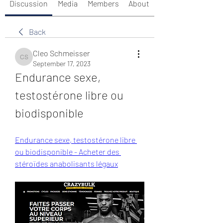
Discussion
Media
Members
About
Back
Cleo Schmeisser
Cleo Schmeisser
September 17, 2023
Endurance sexe, 
testostérone libre ou 
biodisponible
Endurance sexe, testostérone libre 
ou biodisponible - Acheter des 
stéroïdes anabolisants légaux