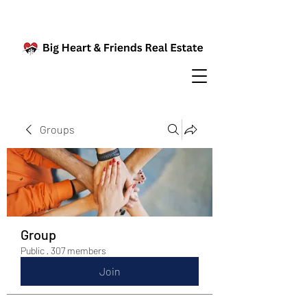
Groups
Group
Public
·
307 members
Join