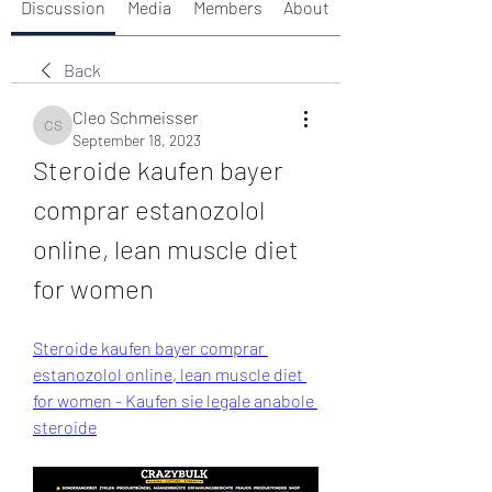
Discussion
Media
Members
About
Back
Cleo Schmeisser
Cleo Schmeisser
September 18, 2023
Steroide kaufen bayer 
comprar estanozolol 
online, lean muscle diet 
for women
Steroide kaufen bayer comprar 
estanozolol online, lean muscle diet 
for women - Kaufen sie legale anabole 
steroide