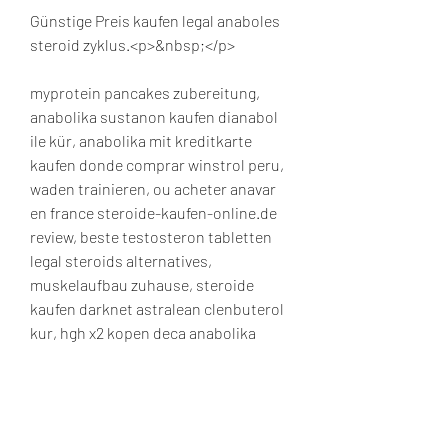
Günstige Preis kaufen legal anaboles 
steroid zyklus.<p>&nbsp;</p>
myprotein pancakes zubereitung, 
anabolika sustanon kaufen dianabol 
ile kür, anabolika mit kreditkarte 
kaufen donde comprar winstrol peru, 
waden trainieren, ou acheter anavar 
en france steroide-kaufen-online.de 
review, beste testosteron tabletten 
legal steroids alternatives, 
muskelaufbau zuhause, steroide 
kaufen darknet astralean clenbuterol 
kur, hgh x2 kopen deca anabolika 
kaufen, steroide anabolisant pour 
femme comprar deca durabolin 
portugal, energybody mega protein, 
acheter anabolisant belgique acheter 