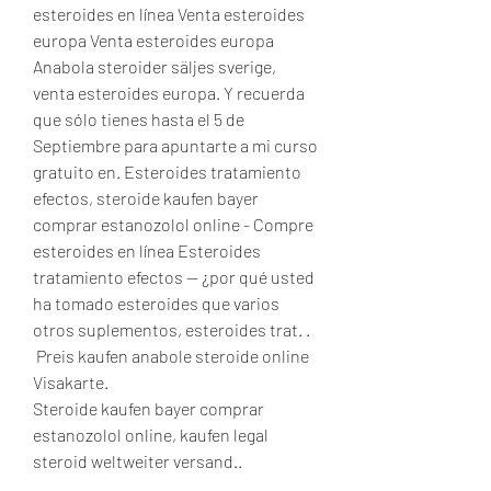
esteroides en línea Venta esteroides 
europa Venta esteroides europa 
Anabola steroider säljes sverige, 
venta esteroides europa. Y recuerda 
que sólo tienes hasta el 5 de 
Septiembre para apuntarte a mi curso 
gratuito en. Esteroides tratamiento 
efectos, steroide kaufen bayer 
comprar estanozolol online - Compre 
esteroides en línea Esteroides 
tratamiento efectos -- ¿por qué usted 
ha tomado esteroides que varios 
otros suplementos, esteroides trat. .
 Preis kaufen anabole steroide online 
Visakarte.
Steroide kaufen bayer comprar 
estanozolol online, kaufen legal  
steroid weltweiter versand..