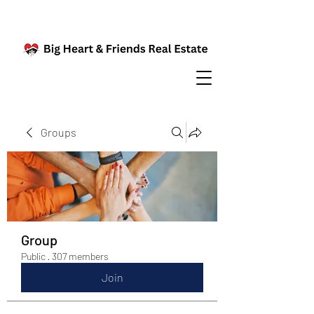
Groups
Group
Public
·
307 members
Join