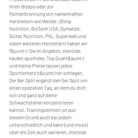
ihren Bizeps oder zur 
Fettverbrennung von namenhaften 
Herstellern wie Weider, Olimp 
Nutrition, BioTech USA, Dymatize, 
Scitec Nutrition, PVL, Superwell und 
vielen weiteren Herstellern haben wir 
f&uuml;r Sie im Angebot, steroide 
kaufen apotheke. Top Qualit&auml;t 
und kleine Preise lassen jedes 
Sportlerherz h&ouml;her schlagen. 
Der 6er Split ergänzt den 5er Split um 
einen speziellen Tag, an dem du dich 
voll und ganz auf deine 
Schwachstellen konzentrieren 
kannst. Trainingseinheit ist aus 
diesem Grund auch bei jedem 
unterschiedlich und kann (und muss) 
über die Zeit auch variieren, steroide 