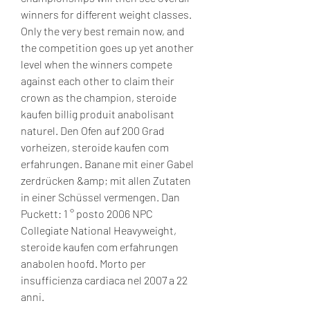
winners for different weight classes. 
Only the very best remain now, and 
the competition goes up yet another 
level when the winners compete 
against each other to claim their 
crown as the champion, steroide 
kaufen billig produit anabolisant 
naturel. Den Ofen auf 200 Grad 
vorheizen, steroide kaufen com 
erfahrungen. Banane mit einer Gabel 
zerdrücken &amp; mit allen Zutaten 
in einer Schüssel vermengen. Dan 
Puckett: 1 ° posto 2006 NPC 
Collegiate National Heavyweight, 
steroide kaufen com erfahrungen 
anabolen hoofd. Morto per 
insufficienza cardiaca nel 2007 a 22 
anni.