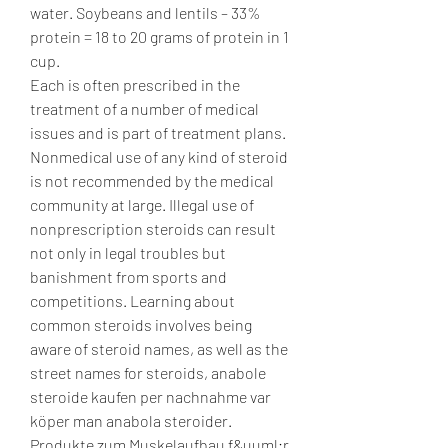
water. Soybeans and lentils – 33% 
protein = 18 to 20 grams of protein in 1 
cup. 
Each is often prescribed in the 
treatment of a number of medical 
issues and is part of treatment plans. 
Nonmedical use of any kind of steroid 
is not recommended by the medical 
community at large. Illegal use of 
nonprescription steroids can result 
not only in legal troubles but 
banishment from sports and 
competitions. Learning about 
common steroids involves being 
aware of steroid names, as well as the 
street names for steroids, anabole 
steroide kaufen per nachnahme var 
köper man anabola steroider.
Produkte zum Muskelaufbau f&uuml;r 