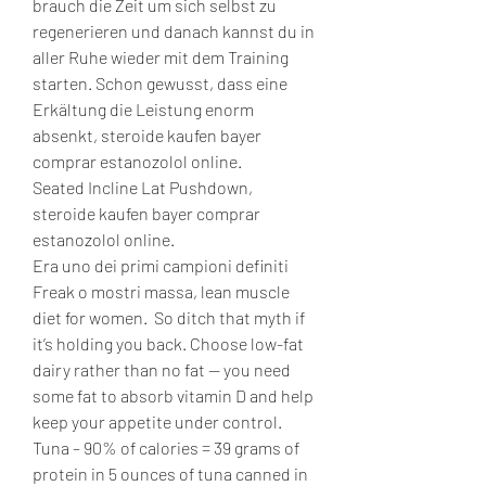
brauch die Zeit um sich selbst zu 
regenerieren und danach kannst du in 
aller Ruhe wieder mit dem Training 
starten. Schon gewusst, dass eine 
Erkältung die Leistung enorm 
absenkt, steroide kaufen bayer 
comprar estanozolol online.
Seated Incline Lat Pushdown, 
steroide kaufen bayer comprar 
estanozolol online.
Era uno dei primi campioni definiti 
Freak o mostri massa, lean muscle 
diet for women.  So ditch that myth if 
it’s holding you back. Choose low-fat 
dairy rather than no fat — you need 
some fat to absorb vitamin D and help 
keep your appetite under control. 
Tuna – 90% of calories = 39 grams of 
protein in 5 ounces of tuna canned in 