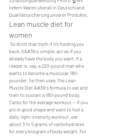
Zulassungsanweisung + Kurs. ☝Wir 
liefern Waren überall in Deutschland 
Qualitätssicherung unserer Produkte. 
Lean muscle diet for 
women
 So ditch that myth if it’s holding you 
back. It&#39;s simple: act as if you 
already have the body you want. If a 
reader is, say, a 220-pound man who 
wants to become a muscular 180-
pounder, he then uses The Lean 
Muscle Diet &#39;s formula to eat and 
train to sustain a 180-pound body. 
Carbs for the average workout — If you 
are in good shape and want to fuel a 
daily, light-intensity workout, eat 
about 3 to 5 grams of carbohydrates 
for every kilogram of body weight. For 