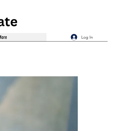
More
Log In