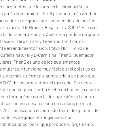
res y más consumidos. Es el producto más vendido 
quemadores de grasa, por ser considerado por los 
 Quemador De Grasa + Regalo - L a $3597. El envío 
y la distancia del envío. Acelera la pérdida de grasa 
ración. Yerba mate y Té verde. Tonifica los 
 el rendimiento físico. Polvo MCT, Polvo de 
, Cafeína natural y L-Carnitina. PhenQ: Quemador 
jeres. PhenQ es uno de los suplementos 
 mujeres, y funciona muy rápido si el objetivo es 
da. Además su fórmula, aunque deja un poco que 
el 90% de los productos del mercado. Puedes ver 
Este quemagrasas se ha hecho un hueco en cuarta 
ción termogénica con la de supresión del apetito. 
ticas, hemos desarrollado un ranking de los 5 
2021, analizando el mercado tanto de opinión, de 
madores de grasa termogénicos. Los 
o el calor corporal que produce tu organismo. 