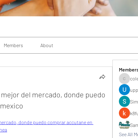
Members
About
Member
col
colemon
upp
 mejor del mercado, donde puedo 
Sim
 mexico
k8f
 mercado, donde puedo comprar accutane en 
Sa
ínea
See All 