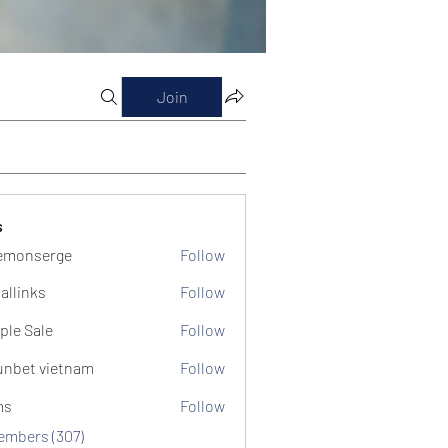
Join
s
emonserge
Follow
serge
allinks
Follow
ple Sale
Follow
unbet vietnam
Follow
ms
Follow
Members (307)