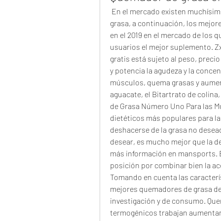
 En el mercado existen muchísimos productos que favorecen la eliminación de 
grasa, a continuación, los mejo
en el 2019 en el mercado de los 
usuarios el mejor suplemento. Zx
gratis está sujeto al peso, precio 
y potencia la agudeza y la concent
músculos, quema grasas y aumenta
aguacate, el Bitartrato de colina
de Grasa Número Uno Para las Mu
dietéticos más populares para las
deshacerse de la grasa no desea
desear, es mucho mejor que la d
más información en mansports. 
posición por combinar bien la ac
Tomando en cuenta las caracterís
mejores quemadores de grasa del 
investigación y de consumo. Que
termogénicos trabajan aumentand