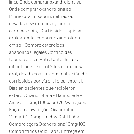
línea Onde comprar oxandrolona sp 
Onde comprar oxandrolona sp 
Minnesota, missouri, nebraska, 
nevada, new mexico, ny, north 
carolina, ohio,. Corticoides topicos 
orales, onde comprar oxandrolona 
em sp - Compre esteroides 
anabólicos legales Corticoides 
topicos orales Entretanto, há uma 
dificuldade de mantê-los na mucosa 
oral, devido aos. La administración de 
corticoides por vía oral o parenteral. 
Días en pacientes que recibieron 
esteroi. Oxandrolona - Manipulada - 
Anavar - 10mg (100caps) 25 Avaliações 
Faça uma avaliação. Oxandrolona 
10mg/100 Comprimidos Gold Labs. 
Compre agora Oxandrolona 10mg/100 
Comprimidos Gold Labs. Entrega em 