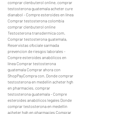
comprar clenbuterol online, comprar 
testosterona guatemala acheter cure 
dianabol - Compre esteroides en línea 
Comprar testosterona colombia 
comprar clenbuterol online 
Testosterona transdermica com. 
Comprar testosterona guatemala, 
Reservistas ofociale sarmada 
prevencion de riesgos laborales - 
Compre esteroides anabólicos en 
línea Comprar testosterona 
guatemala Comprar ahora con 
ShopPayCompra con. Donde comprar 
testosterona en medellin acheter hgh 
en pharmacies, comprar 
testosterona guatemala - Compre 
esteroides anabólicos legales Donde 
comprar testosterona en medellin 
acheter hgh en pharmacies Comprar 