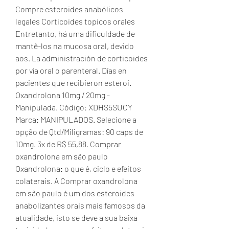
Compre esteroides anabólicos 
legales Corticoides topicos orales 
Entretanto, há uma dificuldade de 
mantê-los na mucosa oral, devido 
aos. La administración de corticoides 
por vía oral o parenteral. Días en 
pacientes que recibieron esteroi. 
Oxandrolona 10mg / 20mg - 
Manipulada. Código: XDHS5SUCY 
Marca: MANIPULADOS. Selecione a 
opção de Qtd/Miligramas: 90 caps de 
10mg. 3x de R$ 55,88. Comprar 
oxandrolona em são paulo 
Oxandrolona: o que é, ciclo e efeitos 
colaterais. A Comprar oxandrolona 
em são paulo é um dos esteroides 
anabolizantes orais mais famosos da 
atualidade, isto se deve a sua baixa 