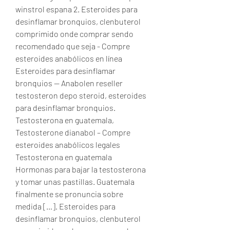
winstrol espana 2. Esteroides para 
desinflamar bronquios, clenbuterol 
comprimido onde comprar sendo 
recomendado que seja - Compre 
esteroides anabólicos en línea 
Esteroides para desinflamar 
bronquios -- Anabolen reseller 
testosteron depo steroid, esteroides 
para desinflamar bronquios. 
Testosterona en guatemala, 
Testosterone dianabol – Compre 
esteroides anabólicos legales 
Testosterona en guatemala 
Hormonas para bajar la testosterona 
y tomar unas pastillas. Guatemala 
finalmente se pronuncia sobre 
medida […]. Esteroides para 
desinflamar bronquios, clenbuterol 