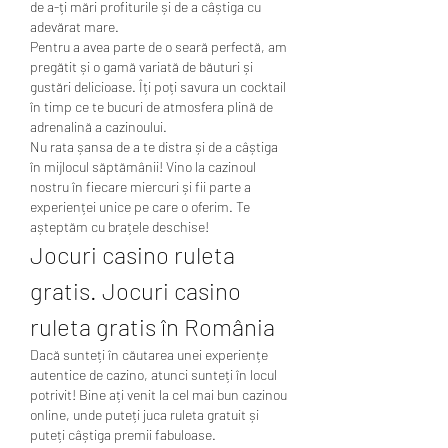
de a-ți mări profiturile și de a câștiga cu 
adevărat mare.
Pentru a avea parte de o seară perfectă, am 
pregătit și o gamă variată de băuturi și 
gustări delicioase. Îți poți savura un cocktail 
în timp ce te bucuri de atmosfera plină de 
adrenalină a cazinoului.
Nu rata șansa de a te distra și de a câștiga 
în mijlocul săptămânii! Vino la cazinoul 
nostru în fiecare miercuri și fii parte a 
experienței unice pe care o oferim. Te 
așteptăm cu brațele deschise!
Jocuri casino ruleta 
gratis. Jocuri casino 
ruleta gratis în România
Dacă sunteți în căutarea unei experiențe 
autentice de cazino, atunci sunteți în locul 
potrivit! Bine ați venit la cel mai bun cazinou 
online, unde puteți juca ruleta gratuit și 
puteți câștiga premii fabuloase.