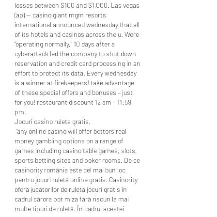
losses between $100 and $1,000. Las vegas 
(ap) — casino giant mgm resorts 
international announced wednesday that all 
of its hotels and casinos across the u. Were 
“operating normally,” 10 days after a 
cyberattack led the company to shut down 
reservation and credit card processing in an 
effort to protect its data. Every wednesday 
is a winner at firekeepers! take advantage 
of these special offers and bonuses – just 
for you! restaurant discount 12 am – 11:59 
pm. 
Jocuri casino ruleta gratis.
 “any online casino will offer bettors real 
money gambling options on a range of 
games including casino table games, slots, 
sports betting sites and poker rooms. De ce 
casinority românia este cel mai bun loc 
pentru jocuri ruletă online gratis. Casinority 
oferă jucătorilor de ruletă jocuri gratis în 
cadrul cărora pot miza fără riscuri la mai 
multe tipuri de ruletă. În cadrul acestei 