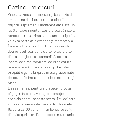
Cazinou miercuri
Vino la cazinoul de miercuri și bucură-te de o 
seară plină de distracție și câștiguri în 
mijlocul săptămânii! Indiferent dacă ești un 
jucător experimentat sau îți place să încerci 
norocul pentru prima dată, suntem siguri că 
vei avea parte de o experiență memorabilă.
Începând de la ora 18:00, cazinoul nostru 
devine locul ideal pentru a te relaxa și a te 
distra în mijlocul săptămânii. Ai ocazia să 
încerci cele mai populare jocuri de cazino, 
precum ruletă, blackjack sau poker. Am 
pregătit o gamă largă de mese și automate 
de joc, astfel încât să poți alege exact ce îți 
place.
De asemenea, pentru a-ți aduce noroc și 
câștiguri în plus, avem și o promoție 
specială pentru această seară. Toți cei care 
vor juca la mesele de blackjack între orele 
18:00 și 22:00 vor primi un bonus de 50% 
din câștigurile lor. Este o oportunitate unică 