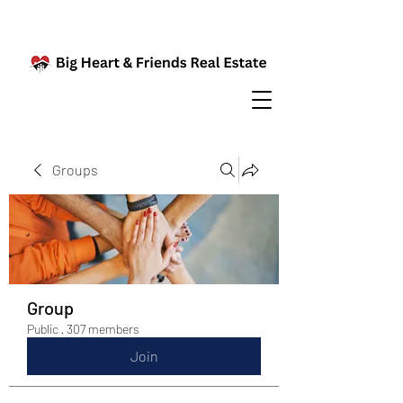
Groups
Group
Public
·
307 members
Join