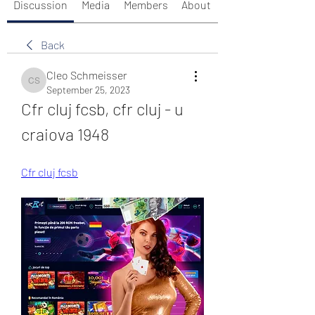
Discussion
Media
Members
About
Back
Cleo Schmeisser
Cleo Schmeisser
September 25, 2023
Cfr cluj fcsb, cfr cluj - u 
craiova 1948
Cfr cluj fcsb