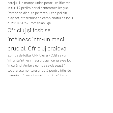
barajului în manșă unică pentru calificarea 
în turul 2 preliminar al conference league. 
Partida se dispută pe terenul echipei din 
play-off, cfr terminând campionatul pe locul 
3. 28/04/2023 - romanian liga i. 
Cfr cluj și fcsb se 
întâlnesc într-un meci 
crucial. Cfr cluj craiova
Echipa de fotbal CFR Cluj și FCSB se vor 
înfrunta într-un meci crucial, ce va avea loc 
în curând. Ambele echipe se clasează în 
topul clasamentului și luptă pentru titlul de 
campioană. Acest meci promite să fie unul 
plin de tensiune și dramatism.
Clujenii au avut un sezon excelent până 
acum, ocupând prima poziție în clasament. 
Echipa a reușit să se impună prin jocul 
agresiv și determinat, obținând rezultate 
bune în majoritatea meciurilor. Cu o apărare 
solidă și jucători talentați în atac, CFR Cluj 