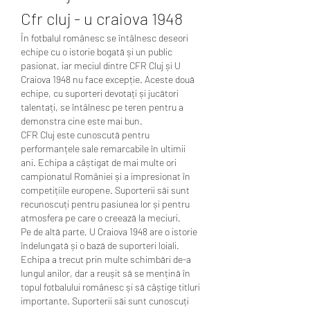
Cfr cluj - u craiova 1948
În fotbalul românesc se întâlnesc deseori 
echipe cu o istorie bogată și un public 
pasionat, iar meciul dintre CFR Cluj și U 
Craiova 1948 nu face excepție. Aceste două 
echipe, cu suporteri devotați și jucători 
talentați, se întâlnesc pe teren pentru a 
demonstra cine este mai bun.
CFR Cluj este cunoscută pentru 
performanțele sale remarcabile în ultimii 
ani. Echipa a câștigat de mai multe ori 
campionatul României și a impresionat în 
competițiile europene. Suporterii săi sunt 
recunoscuți pentru pasiunea lor și pentru 
atmosfera pe care o creează la meciuri.
Pe de altă parte, U Craiova 1948 are o istorie 
îndelungată și o bază de suporteri loiali. 
Echipa a trecut prin multe schimbări de-a 
lungul anilor, dar a reușit să se mențină în 
topul fotbalului românesc și să câștige titluri 
importante. Suporterii săi sunt cunoscuți 