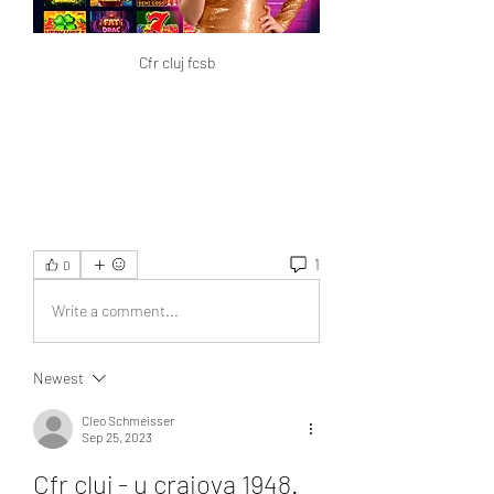
Cfr cluj fcsb
1
0
Write a comment...
Newest
Cleo Schmeisser
Sep 25, 2023
Cfr cluj - u craiova 1948. 