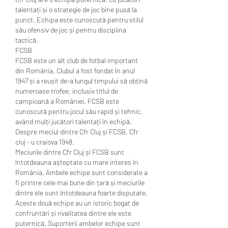
talentați și o strategie de joc bine pusă la 
punct. Echipa este cunoscută pentru stilul 
său ofensiv de joc și pentru disciplina 
tactică.
FCSB
FCSB este un alt club de fotbal important 
din România. Clubul a fost fondat în anul 
1947 și a reușit de-a lungul timpului să obțină 
numeroase trofee, inclusiv titlul de 
campioană a României. FCSB este 
cunoscută pentru jocul său rapid și tehnic, 
având mulți jucători talentați în echipă.
Despre meciul dintre Cfr Cluj și FCSB. Cfr 
cluj - u craiova 1948.
Meciurile dintre Cfr Cluj și FCSB sunt 
întotdeauna așteptate cu mare interes în 
România. Ambele echipe sunt considerate a 
fi printre cele mai bune din țară și meciurile 
dintre ele sunt întotdeauna foarte disputate.
Aceste două echipe au un istoric bogat de 
confruntări și rivalitatea dintre ele este 
puternică. Suporterii ambelor echipe sunt 