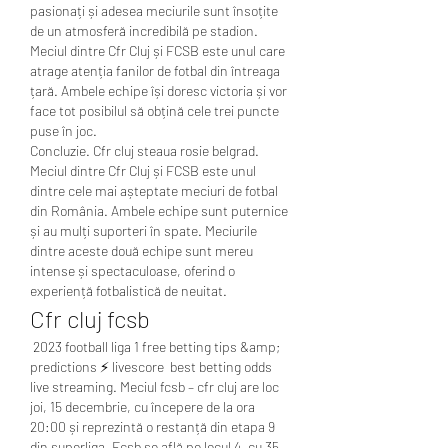
pasionați și adesea meciurile sunt însoțite 
de un atmosferă incredibilă pe stadion.
Meciul dintre Cfr Cluj și FCSB este unul care 
atrage atenția fanilor de fotbal din întreaga 
țară. Ambele echipe își doresc victoria și vor 
face tot posibilul să obțină cele trei puncte 
puse în joc.
Concluzie. Cfr cluj steaua rosie belgrad.
Meciul dintre Cfr Cluj și FCSB este unul 
dintre cele mai așteptate meciuri de fotbal 
din România. Ambele echipe sunt puternice 
și au mulți suporteri în spate. Meciurile 
dintre aceste două echipe sunt mereu 
intense și spectaculoase, oferind o 
experiență fotbalistică de neuitat.
Cfr cluj fcsb
 2023 football liga 1 ️free betting tips &amp; 
predictions ⚡ livescore  best betting odds  
live streaming. Meciul fcsb – cfr cluj are loc 
joi, 15 decembrie, cu începere de la ora 
20:00 și reprezintă o restanță din etapa 9 
din superliga. Fcsb se află pe locul 4, cu 35 