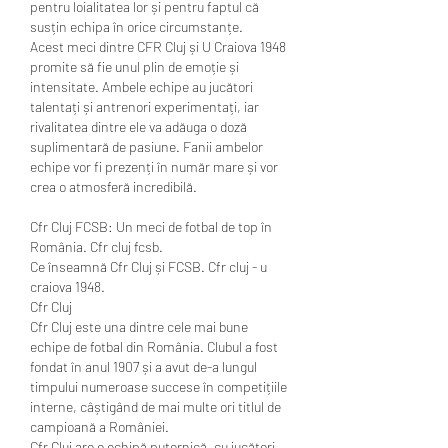
pentru loialitatea lor și pentru faptul că 
susțin echipa în orice circumstanțe.
Acest meci dintre CFR Cluj și U Craiova 1948 
promite să fie unul plin de emoție și 
intensitate. Ambele echipe au jucători 
talentați și antrenori experimentați, iar 
rivalitatea dintre ele va adăuga o doză 
suplimentară de pasiune. Fanii ambelor 
echipe vor fi prezenți în număr mare și vor 
crea o atmosferă incredibilă.
Cfr Cluj FCSB: Un meci de fotbal de top în 
România. Cfr cluj fcsb.
Ce înseamnă Cfr Cluj și FCSB. Cfr cluj - u 
craiova 1948.
Cfr Cluj
Cfr Cluj este una dintre cele mai bune 
echipe de fotbal din România. Clubul a fost 
fondat în anul 1907 și a avut de-a lungul 
timpului numeroase succese în competițiile 
interne, câștigând de mai multe ori titlul de 
campioană a României.
Cfr Cluj are o echipă puternică, cu jucători 