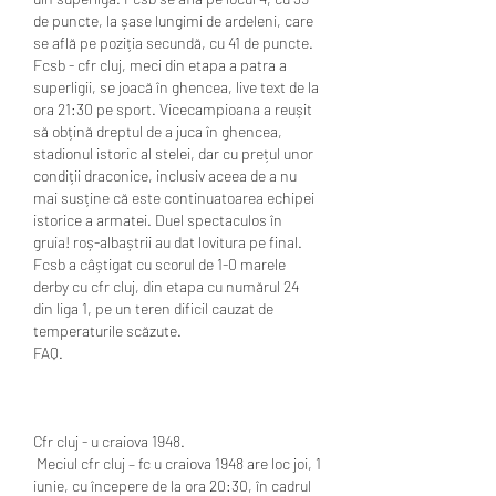
de puncte, la șase lungimi de ardeleni, care 
se află pe poziția secundă, cu 41 de puncte. 
Fcsb - cfr cluj, meci din etapa a patra a 
superligii, se joacă în ghencea, live text de la 
ora 21:30 pe sport. Vicecampioana a reușit 
să obțină dreptul de a juca în ghencea, 
stadionul istoric al stelei, dar cu prețul unor 
condiții draconice, inclusiv aceea de a nu 
mai susține că este continuatoarea echipei 
istorice a armatei. Duel spectaculos în 
gruia! roș-albaștrii au dat lovitura pe final. 
Fcsb a câștigat cu scorul de 1-0 marele 
derby cu cfr cluj, din etapa cu numărul 24 
din liga 1, pe un teren dificil cauzat de 
temperaturile scăzute. 
FAQ.
Cfr cluj - u craiova 1948.
 Meciul cfr cluj – fc u craiova 1948 are loc joi, 1 
iunie, cu începere de la ora 20:30, în cadrul 