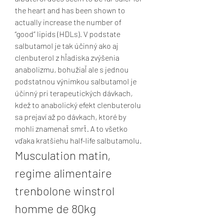
the heart and has been shown to 
actually increase the number of 
“good” lipids (HDLs). V podstate 
salbutamol je tak účinný ako aj 
clenbuterol z hľadiska zvýšenia 
anabolizmu, bohužiaľ ale s jednou 
podstatnou výnimkou salbutamol je 
účinný pri terapeutických dávkach, 
kdež to anabolický efekt clenbuterolu 
sa prejaví až po dávkach, ktoré by 
mohli znamenať smrť. A to všetko 
vďaka kratšiehu half-life salbutamolu. 
Musculation matin, 
regime alimentaire 
trenbolone winstrol 
homme de 80kg