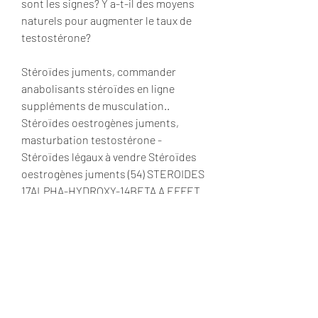
sont les signes? Y a-t-il des moyens 
naturels pour augmenter le taux de 
testostérone?
Stéroïdes juments, commander 
anabolisants stéroïdes en ligne 
suppléments de musculation.. 
Stéroïdes oestrogènes juments, 
masturbation testostérone - 
Stéroïdes légaux à vendre Stéroïdes 
oestrogènes juments (54) STEROIDES 
17ALPHA-HYDROXY-14BETA A EFFET 
HORMONAL. (54) UTILISATION 
D&#39;UN CONCENTRE DE LAIT DE 
JUMENT SECH. Androgel combien de 
temps, stéroïdes oestrogènes 
juments - Acheter des stéroïdes 
anabolisants légaux Androgel 
combien de temps -- Nous vous 