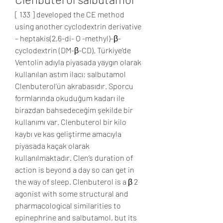
[ 133 ] developed the CE method 
using another cyclodextrin derivative 
– heptakis(2,6-di- O -methyl)-β-
cyclodextrin (DM-β-CD). Türkiye’de 
Ventolin adıyla piyasada yaygın olarak 
kullanılan astım ilacı; salbutamol 
Clenbuterol’ün akrabasıdır. Sporcu 
formlarında okuduğum kadarı ile 
birazdan bahsedeceğim şekilde bir 
kullanımı var. Clenbuterol bir kilo 
kaybı ve kas geliştirme amacıyla 
piyasada kaçak olarak 
kullanılmaktadır. Clen’s duration of 
action is beyond a day so can get in 
the way of sleep. Clenbuterol is a β 2 
agonist with some structural and 
pharmacological similarities to 
epinephrine and salbutamol, but its 