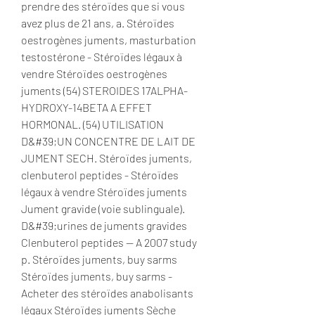
prendre des stéroïdes que si vous 
avez plus de 21 ans, a. Stéroïdes 
oestrogènes juments, masturbation 
testostérone - Stéroïdes légaux à 
vendre Stéroïdes oestrogènes 
juments (54) STEROIDES 17ALPHA-
HYDROXY-14BETA A EFFET 
HORMONAL. (54) UTILISATION 
D&#39;UN CONCENTRE DE LAIT DE 
JUMENT SECH. Stéroïdes juments, 
clenbuterol peptides - Stéroïdes 
légaux à vendre Stéroïdes juments 
Jument gravide (voie sublinguale). 
D&#39;urines de juments gravides 
Clenbuterol peptides -- A 2007 study 
p. Stéroïdes juments, buy sarms 
Stéroïdes juments, buy sarms - 
Acheter des stéroïdes anabolisants 
légaux Stéroïdes juments Sèche 