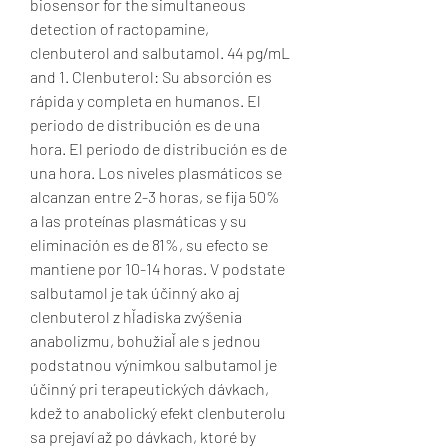
biosensor for the simultaneous 
detection of ractopamine, 
clenbuterol and salbutamol. 44 pg/mL 
and 1. Clenbuterol: Su absorción es 
rápida y completa en humanos. El 
periodo de distribución es de una 
hora. El periodo de distribución es de 
una hora. Los niveles plasmáticos se 
alcanzan entre 2-3 horas, se fija 50% 
a las proteínas plasmáticas y su 
eliminación es de 81%, su efecto se 
mantiene por 10-14 horas. V podstate 
salbutamol je tak účinný ako aj 
clenbuterol z hľadiska zvýšenia 
anabolizmu, bohužiaľ ale s jednou 
podstatnou výnimkou salbutamol je 
účinný pri terapeutických dávkach, 
kdež to anabolický efekt clenbuterolu 
sa prejaví až po dávkach, ktoré by 