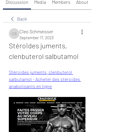
Discussion
Media
Members
About
Back
Cleo Schmeisser
Cleo Schmeisser
September 17, 2023
Stéroïdes juments, 
clenbuterol salbutamol
Stéroïdes juments, clenbuterol 
salbutamol - Acheter des stéroïdes 
anabolisants en ligne