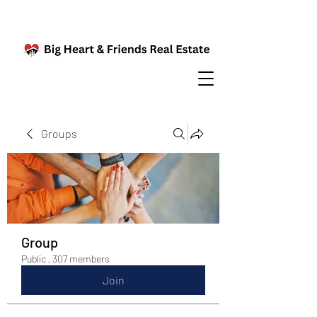
Groups
Group
Public
·
307 members
Join