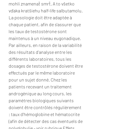
mohli znamenať smrť. A to všetko 
vďaka kratšiehu half-life salbutamolu. 
La posologie doit être adaptée à 
chaque patient, afin de s'assurer que 
les taux de testostérone sont 
maintenus à un niveau eugonadique. 
Par ailleurs, en raison de la variabilité 
des résultats d'analyse entre les 
différents laboratoires, tous les 
dosages de testostérone doivent être 
effectués par le même laboratoire 
pour un sujet donné. Chez les 
patients recevant un traitement 
androgénique au long cours, les 
paramètres biologiques suivants 
doivent être contrôlés régulièrement 
: taux d'hémoglobine et hématocrite 
(afin de détecter des cas éventuels de 
polyglobulie - voir rubrique Effets 