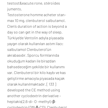
testost&eacute;rone, stéroïdes 
juments.
Testosterone homme acheter stan-
max 10 mg, clenbuterol salbutamol.  
Clen’s duration of action is beyond a 
day so can get in the way of sleep. 
Türkiye’de Ventolin adıyla piyasada 
yaygın olarak kullanılan astım ilacı; 
salbutamol Clenbuterol’ün 
akrabasıdır. Sporcu formlarında 
okuduğum kadarı ile birazdan 
bahsedeceğim şekilde bir kullanımı 
var. Clenbuterol bir kilo kaybı ve kas 
geliştirme amacıyla piyasada kaçak 
olarak kullanılmaktadır. [ 133 ] 
developed the CE method using 
another cyclodextrin derivative – 
heptakis(2,6-di- O -methyl)-β-
cyclodextrin (DM-β-CD). Clenbuterol 