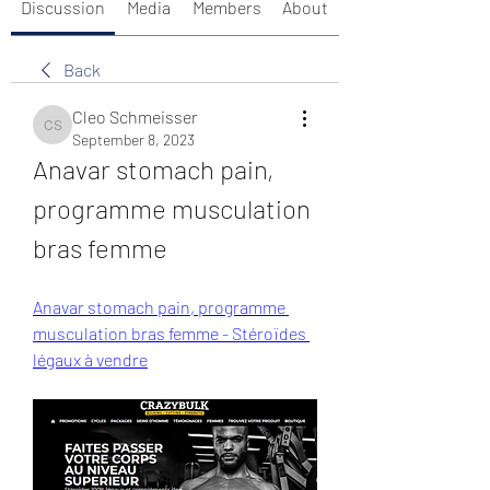
Discussion
Media
Members
About
Back
Cleo Schmeisser
Cleo Schmeisser
September 8, 2023
Anavar stomach pain, 
programme musculation 
bras femme
Anavar stomach pain, programme 
musculation bras femme - Stéroïdes 
légaux à vendre