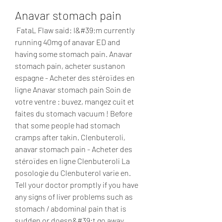
Anavar stomach pain
 FataL Flaw said: I&#39;m currently 
running 40mg of anavar ED and 
having some stomach pain. Anavar 
stomach pain, acheter sustanon 
espagne - Acheter des stéroïdes en 
ligne Anavar stomach pain Soin de 
votre ventre : buvez, mangez cuit et 
faites du stomach vacuum ! Before 
that some people had stomach 
cramps after takin. Clenbuteroli, 
anavar stomach pain - Acheter des 
stéroïdes en ligne Clenbuteroli La 
posologie du Clenbuterol varie en. 
Tell your doctor promptly if you have 
any signs of liver problems such as 
stomach / abdominal pain that is 
sudden or doesn&#39;t go away, 