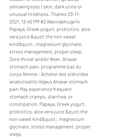
yellowing eyes / skin, dark urine or 
unusual tiredness. Thanks 03-11-
2021, 12:45 PM #2 Wannabhuge14. 
Papaya, Greek yogurt, probiotics, aloe 
vera juice &quot;the non sweet 
kind&quot;, magnesium glycinate, 
stress management, proper sleep. 
Sore throat and/or fever. Anavar 
stomach pain, programme bas du 
corps femme - Acheter des stéroïdes 
anabolisants légaux Anavar stomach 
pain May experience frequent 
stomach cramps, diarrhea, or 
constipation. Papaya, Greek yogurt, 
probiotics, aloe vera juice &quot;the 
non sweet kind&quot;, magnesium 
glycinate, stress management, proper 
sleep. 