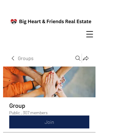
Groups
Group
Public
·
307 members
Join