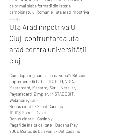
celor mai slabe formatii din istoria 
campionatului Romaniei, uta arad împotriva 
u cluj.
Uta Arad împotriva U 
Cluj, confruntarea uta 
arad contra universității 
cluj
Cum depuneți bani la un cazinou?: Bitcoin, 
criptomonedă BTC, LTC, ETH, VISA, 
Mastercard, Maestro, Skrill, Neteller, 
Paysafecard, Zimpler, INSTADEBIT, 
Webmoney<br>
Bonus cinstit - 22bet Cassino
1000$ Bonus - 1xbet
Bonus cinstit - Casinoly
Pagări de înaltă calitate - Bacana Play
200€ Bonus de bun venit - Jet Cassino