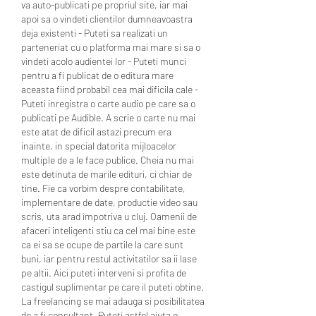
va auto-publicati pe propriul site, iar mai 
apoi sa o vindeti clientilor dumneavoastra 
deja existenti - Puteti sa realizati un 
parteneriat cu o platforma mai mare si sa o 
vindeti acolo audientei lor - Puteti munci 
pentru a fi publicat de o editura mare 
aceasta fiind probabil cea mai dificila cale - 
Puteti inregistra o carte audio pe care sa o 
publicati pe Audible. A scrie o carte nu mai 
este atat de dificil astazi precum era 
inainte, in special datorita mijloacelor 
multiple de a le face publice. Cheia nu mai 
este detinuta de marile edituri, ci chiar de 
tine. Fie ca vorbim despre contabilitate, 
implementare de date, productie video sau 
scris, uta arad împotriva u cluj. Oamenii de 
afaceri inteligenti stiu ca cel mai bine este 
ca ei sa se ocupe de partile la care sunt 
buni, iar pentru restul activitatilor sa ii lase 
pe altii. Aici puteti interveni si profita de 
castigul suplimentar pe care il puteti obtine. 
La freelancing se mai adauga si posibilitatea 
de a fi consultant. Puteti astfel ajuta o 