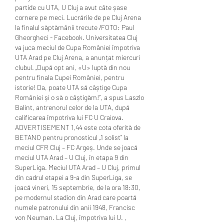
partide cu UTA, U Cluj a avut câte șase 
cornere pe meci. Lucrările de pe Cluj Arena 
la finalul săptămânii trecute /FOTO: Paul 
Gheorgheci - Facebook. Universitatea Cluj 
va juca meciul de Cupa României împotriva 
UTA Arad pe Cluj Arena, a anunțat miercuri 
clubul. „După opt ani, «U» luptă din nou 
pentru finala Cupei României, pentru 
istorie! Da, poate UTA să câștige Cupa 
României și o să o câștigăm!”, a spus Laszlo 
Balint, antrenorul celor de la UTA, după 
calificarea împotriva lui FC U Craiova. 
ADVERTISEMENT 1,44 este cota oferită de 
BETANO pentru pronosticul „1 solist” la 
meciul CFR Cluj – FC Argeș. Unde se joacă 
meciul UTA Arad – U Cluj, în etapa 9 din 
SuperLiga. Meciul UTA Arad – U Cluj, primul 
din cadrul etapei a 9-a din SuperLiga, se 
joacă vineri, 15 septembrie, de la ora 18:30, 
pe modernul stadion din Arad care poartă 
numele patronului din anii 1948, Francisc 
von Neuman. La Cluj, împotriva lui U. , 