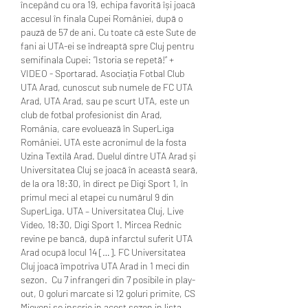
începând cu ora 19, echipa favorită își joacă 
accesul în finala Cupei României, după o 
pauză de 57 de ani. Cu toate că este Sute de 
fani ai UTA-ei se îndreaptă spre Cluj pentru 
semifinala Cupei: ”Istoria se repetă!” + 
VIDEO - Sportarad. Asociația Fotbal Club 
UTA Arad, cunoscut sub numele de FC UTA 
Arad, UTA Arad, sau pe scurt UTA, este un 
club de fotbal profesionist din Arad, 
România, care evoluează în SuperLiga 
României. UTA este acronimul de la fosta 
Uzina Textilă Arad. Duelul dintre UTA Arad și 
Universitatea Cluj se joacă în această seară, 
de la ora 18:30, în direct pe Digi Sport 1, în 
primul meci al etapei cu numărul 9 din 
SuperLiga. UTA – Universitatea Cluj, Live 
Video, 18:30, Digi Sport 1. Mircea Rednic 
revine pe bancă, după infarctul suferit UTA 
Arad ocupă locul 14 […]. FC Universitatea 
Cluj joacă împotriva UTA Arad in 1 meci din 
sezon.  Cu 7 infrangeri din 7 posibile in play-
out, 0 goluri marcate si 12 goluri primite, CS 
Mioveni se inscrie in acest sezon in lista 