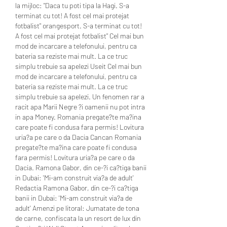
la mijloc: "Daca tu poti tipa la Hagi. S-a 
terminat cu tot! A fost cel mai protejat 
fotbalist" orangesport. S-a terminat cu tot! 
A fost cel mai protejat fotbalist" Cel mai bun 
mod de incarcare a telefonului, pentru ca 
bateria sa reziste mai mult. La ce truc 
simplu trebuie sa apelezi Useit Cel mai bun 
mod de incarcare a telefonului, pentru ca 
bateria sa reziste mai mult. La ce truc 
simplu trebuie sa apelezi. Un fenomen rar a 
racit apa Marii Negre ?i oamenii nu pot intra 
in apa Money. Romania pregate?te ma?ina 
care poate fi condusa fara permis! Lovitura 
uria?a pe care o da Dacia Cancan Romania 
pregate?te ma?ina care poate fi condusa 
fara permis! Lovitura uria?a pe care o da 
Dacia. Ramona Gabor, din ce-?i ca?tiga banii 
in Dubai: 'Mi-am construit via?a de adult' 
Redactia Ramona Gabor, din ce-?i ca?tiga 
banii in Dubai: 'Mi-am construit via?a de 
adult' Amenzi pe litoral: Jumatate de tona 
de carne, confiscata la un resort de lux din 