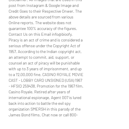
post from Instagram & Google Image and 
Credit Goes to their Respective Onwer. The 
above details are sourced from various 
Online reports. The website does not 
guarantee 100% accuracy of the figures. 
Contact Us on this Email info@bioofy. 
Piracy is an act of crime and is considered a 
serious offense under the Copyright Act of 
1957. According to the Indian copyright act, 
an attempt to commit, aid, support, or 
counsel an act of piracy will be punishable 
with up to 3 years of imprisonment, and up 
to a ?2,00,000 fine. CASINO ROYALE MOVIE 
CAST - LOBBY CARD UNSIGNED (USA) 1967 
- HFSID 259438. Promotion for the 1967 film, 
Casino Royale. Retired after years of 
international espionage, Agent 007 is lured 
back into action to battle the evil spy 
organization SMERSH in this parody of the 
James Bond films. Chat now or call 800-
425-5379. Promotion for the 1967 film, 
Casino Royale, uta arad vs u cluj. Retired 