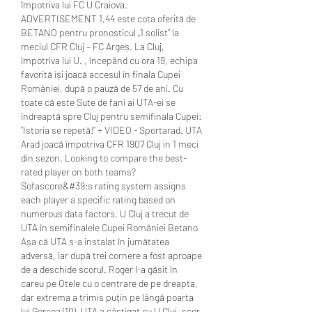
împotriva lui FC U Craiova. 
ADVERTISEMENT 1,44 este cota oferită de 
BETANO pentru pronosticul „1 solist” la 
meciul CFR Cluj – FC Argeș. La Cluj, 
împotriva lui U. , începând cu ora 19, echipa 
favorită își joacă accesul în finala Cupei 
României, după o pauză de 57 de ani. Cu 
toate că este Sute de fani ai UTA-ei se 
îndreaptă spre Cluj pentru semifinala Cupei: 
”Istoria se repetă!” + VIDEO - Sportarad. UTA 
Arad joacă împotriva CFR 1907 Cluj in 1 meci 
din sezon. Looking to compare the best-
rated player on both teams? 
Sofascore&#39;s rating system assigns 
each player a specific rating based on 
numerous data factors. U Cluj a trecut de 
UTA în semifinalele Cupei României Betano 
Așa că UTA s-a instalat în jumătatea 
adversă, iar după trei cornere a fost aproape 
de a deschide scorul. Roger l-a găsit în 
careu pe Otele cu o centrare de pe dreapta, 
dar extrema a trimis puțin pe lângă poarta 
lui Gorcea (10). UTA a câștigat cu U Cluj, scor 