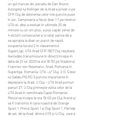
un gol marcat din penalty de Dan Nistor. 
Autogolul lui Kolinger de la Arad a privat-o pe 
CFR Cluj de obținerea celor trei puncte puse 
în joc. Campioana a făcut doar 1-1 pe terenul 
UTA-ei, deși a evoluat în ultimele 20 de 
minute cu un om plus, a pus capăt seriei de 
4 victorii consecutive și a ratat șansa de a 
se apropia la doar un punct de rapid, 
ocupanta locului 2 în clasamentul 
SuperLigii. UTA Arad CFR 1907 Cluj rezultate 
live (video transmisiune în direct) începe in 
data de 21 iul. 2023 la ora 18:30 pe Stadionul 
Francisc von Neumann, Arad, Romania în 
Superliga, Romania. UTA –„U” Cluj, 2-0. Elevii 
lui Sabău PIERD 3 puncte importante în 
deplasare la Arad. U Cluj – UTA Arad ponturi 
pariuri 27. U Cluj primește vizita celor de la 
UTA Arad în semifinala Cupei României. 
Meciul va începe la ora 19:00 pe Cluj Arena și 
va fi transmis în țara noastră de Orange 
Sport 1, Prima Sport 1 și Digi Sport 1. Partida 
de azi, de la Arad, dintre UTA și U Cluj, care a 