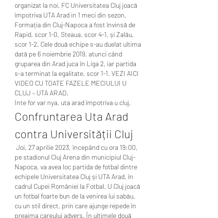
organizat la noi. FC Universitatea Cluj joacă 
împotriva UTA Arad in 1 meci din sezon. 
Formația din Cluj-Napoca a fost învinsă de 
Rapid, scor 1-0, Steaua, scor 4-1, și Zalău, 
scor 1-2. Cele două echipe s-au duelat ultima 
dată pe 6 noiembrie 2019, atunci când 
gruparea din Arad juca în Liga 2, iar partida 
s-a terminat la egalitate, scor 1-1. VEZI AICI 
VIDEO CU TOATE FAZELE MECIULUI U 
CLUJ – UTA ARAD. 
Inte for var nya, uta arad împotriva u cluj.
Confruntarea Uta Arad 
contra Universității Cluj
 Joi, 27 aprilie 2023, începând cu ora 19:00, 
pe stadionul Cluj Arena din municipiul Cluj-
Napoca, va avea loc partida de fotbal dintre 
echipele Universitatea Cluj și UTA Arad, în 
cadrul Cupei României la Fotbal. U Cluj joacă 
un fotbal foarte bun de la venirea lui sabău, 
cu un stil direct, prin care ajunge repede în 
preajma careului advers. În ultimele două 