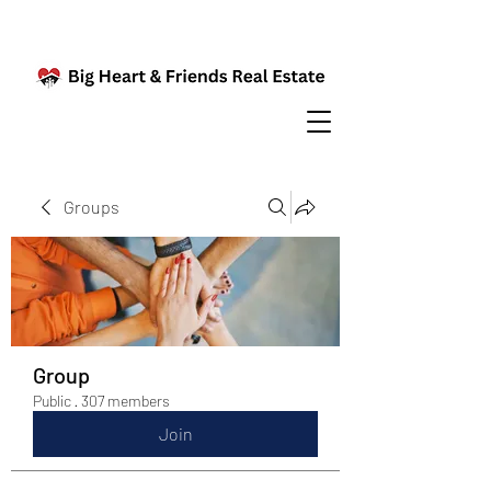
Groups
Group
Public
·
307 members
Join