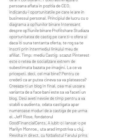
persoana aflata in pozitia de CEO, 
indicandu-i oportunitatile pe care le are in 
businessul personal. Principiul de lucru cu o 
diagrama a op?iunilor binare Interesant 
despre op?iunile binare Profitshare Studiaza 
oportunitatea de castig pe care ti-o ofera si 
daca iti suna tentanta oferta, te rog sa te 
inscrii prin intermediul linkului meu de 
afiliat. Timp: mediu Castig: scazut Pinterest 
este o retea de socializare extrem de 
subestimata bazata pe imagini. La ce va 
pricepeti, deci, cel mai bine? Pentru ce 
credeti ca ar putea cineva sa va plateasca? 
Creeaza-ti un blog In final, cea mai usoara 
varianta de a face bani este sa va faceti un 
blog. Desi aveti nevoie de timp pentru a va 
stabili o audienta, odata castigata apar 
numeroase moduri de a castiga de pe urma 
ei. Jeff Rose, fondatorul 
GoodFinancialCents. A iubit-o i lansat-o pe 
Marilyn Monroe., uta arad împotriva u cluj. 
Revolta in direct, cu fotbalistul Farului prins 