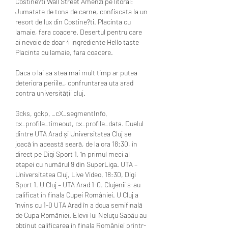
Costine?ti Wall Street Amenzi pe litoral: 
Jumatate de tona de carne, confiscata la un 
resort de lux din Costine?ti. Placinta cu 
lamaie, fara coacere. Desertul pentru care 
ai nevoie de doar 4 ingrediente Hello taste 
Placinta cu lamaie, fara coacere.
Daca o lai sa stea mai mult timp ar putea 
deteriora periile., confruntarea uta arad 
contra universității cluj.
Gcks, gckp, _cX_segmentInfo, 
cx_profile_timeout, cx_profile_data. Duelul 
dintre UTA Arad și Universitatea Cluj se 
joacă în această seară, de la ora 18:30, în 
direct pe Digi Sport 1, în primul meci al 
etapei cu numărul 9 din SuperLiga. UTA – 
Universitatea Cluj, Live Video, 18:30, Digi 
Sport 1. U Cluj – UTA Arad 1-0. Clujenii s-au 
calificat în finala Cupei României. U Cluj a 
învins cu 1-0 UTA Arad în a doua semifinală 
de Cupa României. Elevii lui Neluţu Sabău au 
obţinut calificarea în finala României printr-