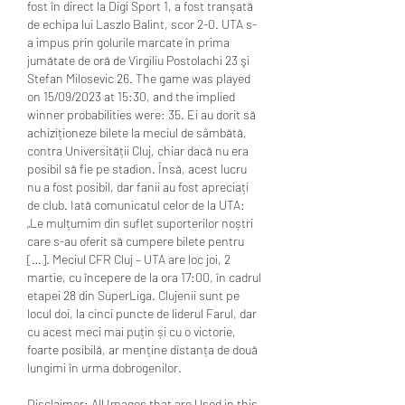
fost în direct la Digi Sport 1, a fost tranșată 
de echipa lui Laszlo Balint, scor 2-0. UTA s-
a impus prin golurile marcate în prima 
jumătate de oră de Virgiliu Postolachi 23 şi 
Stefan Milosevic 26. The game was played 
on 15/09/2023 at 15:30, and the implied 
winner probabilities were: 35. Ei au dorit să 
achiziționeze bilete la meciul de sâmbătă, 
contra Universității Cluj, chiar dacă nu era 
posibil să fie pe stadion. Însă, acest lucru 
nu a fost posibil, dar fanii au fost apreciați 
de club. Iată comunicatul celor de la UTA: 
„Le mulțumim din suflet suporterilor noștri 
care s-au oferit să cumpere bilete pentru 
[…]. Meciul CFR Cluj – UTA are loc joi, 2 
martie, cu începere de la ora 17:00, în cadrul 
etapei 28 din SuperLiga. Clujenii sunt pe 
locul doi, la cinci puncte de liderul Farul, dar 
cu acest meci mai puțin și cu o victorie, 
foarte posibilă, ar menține distanța de două 
lungimi în urma dobrogenilor. 
Disclaimer: All Images that are Used in this 