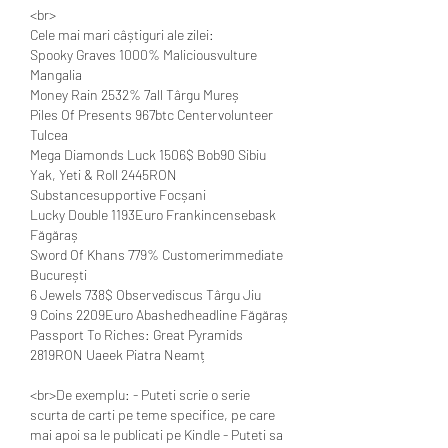
<br>
Cele mai mari câștiguri ale zilei:
Spooky Graves 1000% Maliciousvulture 
Mangalia 
Money Rain 2532% 7all Târgu Mureș 
Piles Of Presents 967btc Centervolunteer 
Tulcea 
Mega Diamonds Luck 1506$ Bob90 Sibiu 
Yak, Yeti & Roll 2445RON 
Substancesupportive Focșani 
Lucky Double 1193Euro Frankincensebask 
Făgăraș 
Sword Of Khans 779% Customerimmediate 
București 
6 Jewels 738$ Observediscus Târgu Jiu 
9 Coins 2209Euro Abashedheadline Făgăraș 
Passport To Riches: Great Pyramids 
2819RON Uaeek Piatra Neamț 
<br>De exemplu: - Puteti scrie o serie 
scurta de carti pe teme specifice, pe care 
mai apoi sa le publicati pe Kindle - Puteti sa 