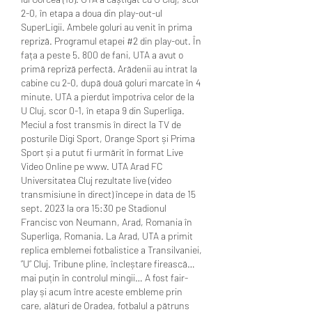
2-0, în etapa a doua din play-out-ul 
SuperLigii. Ambele goluri au venit în prima 
repriză. Programul etapei #2 din play-out. În 
fața a peste 5. 800 de fani, UTA a avut o 
primă repriză perfectă. Arădenii au intrat la 
cabine cu 2-0, după două goluri marcate în 4 
minute. UTA a pierdut împotriva celor de la 
U Cluj, scor 0-1, în etapa 9 din Superliga. 
Meciul a fost transmis în direct la TV de 
posturile Digi Sport, Orange Sport și Prima 
Sport și a putut fi urmărit în format Live 
Video Online pe www. UTA Arad FC 
Universitatea Cluj rezultate live (video 
transmisiune în direct) începe in data de 15 
sept. 2023 la ora 15:30 pe Stadionul 
Francisc von Neumann, Arad, Romania în 
Superliga, Romania. La Arad, UTA a primit 
replica emblemei fotbalistice a Transilvaniei, 
”U” Cluj. Tribune pline, încleștare firească… 
mai puțin în controlul mingii… A fost fair-
play și acum între aceste embleme prin 
care, alături de Oradea, fotbalul a pătruns 