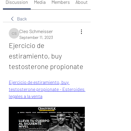
Discussion
Media
Members
About
Back
Cleo Schmeisser
Cleo Schmeisser
September 11, 2023
Ejercicio de 
estiramiento, buy 
testosterone propionate
Ejercicio de estiramiento, buy 
testosterone propionate - Esteroides 
legales a la venta