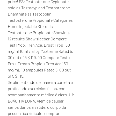
price! PS: Testosterone Cypionate is 
sold as Testocyp and Testosterone 
Enanthate as Testobolin. 
Testosterone Propionate Categories 
Home Injectable Steroids 
Testosterone Propionate Showing all 
12 results Show sidebar Compare 
Test Prop, Tren Ace, Drost Prop 150 
mg/ml 10ml vial by Maxtreme Rated 5. 
00 out of 5 $ 119. 90 Compare Testo 
Pro + Drosta Propio + Tren Ace 150 
mg/mL 10 ampoules Rated 5. 00 out 
of 5 $ 115. 
Se alimentando de maneira correta e 
praticando axercicios fisios, com 
acompanhamento médico é claro. UM 
BJÃO TIA LORA. Além de causar 
serios danos a saúde, o corpo da 
pessoa fica ridiculo, comprar 