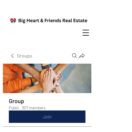
Groups
Group
Public
·
307 members
Join