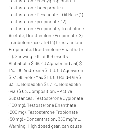
Testosterone Phenylpropionate + 
Testosterone Isocaproate + 
Testosterone Decanoate + Oil Base (1) 
Testosterone propionate (12) 
Testosterone Propionate, Trenbolone 
Acetate, Drostanolone Propionate (2) 
Trenbolone acetate (13) Drostanolone 
Propionate, Drostanolone Enanthate 
(1). Showing 1–16 of 159 results 
Alphabolin $ 69. 40 Alphabolin (vial) $ 
140. 00 Androxine $ 100. 80 Aquaviron 
$ 73. 90 Bold-Max $ 81. 80 Bold-One $ 
63. 80 Boldebolin $ 67. 20 Boldebolin 
(vial) $ 63. Composition: - Active 
Substances: Testosterone Cypionate 
(100 mg), Testosterone Enanthate 
(200 mg), Testosterone Propionate 
(50 mg) - Concentration: 350 mg/mL. 
Warning! High dosed gear, can cause 