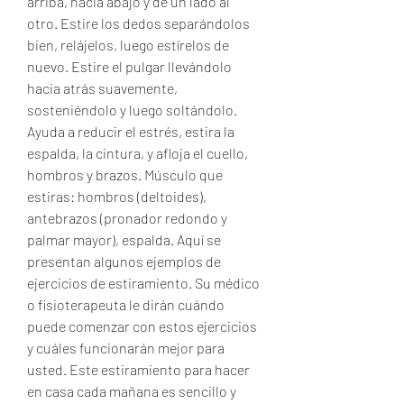
arriba, hacia abajo y de un lado al 
otro. Estire los dedos separándolos 
bien, relájelos, luego estírelos de 
nuevo. Estire el pulgar llevándolo 
hacia atrás suavemente, 
sosteniéndolo y luego soltándolo. 
Ayuda a reducir el estrés, estira la 
espalda, la cintura, y afloja el cuello, 
hombros y brazos. Músculo que 
estiras: hombros (deltoides), 
antebrazos (pronador redondo y 
palmar mayor), espalda. Aquí se 
presentan algunos ejemplos de 
ejercicios de estiramiento. Su médico 
o fisioterapeuta le dirán cuándo 
puede comenzar con estos ejercicios 
y cuáles funcionarán mejor para 
usted. Este estiramiento para hacer 
en casa cada mañana es sencillo y 