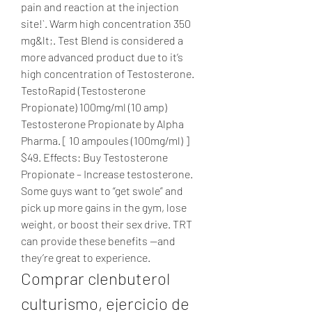
pain and reaction at the injection 
site!`. Warm high concentration 350 
mg&lt;. Test Blend is considered a 
more advanced product due to it’s 
high concentration of Testosterone. 
TestoRapid (Testosterone 
Propionate) 100mg/ml (10 amp) 
Testosterone Propionate by Alpha 
Pharma. [ 10 ampoules (100mg/ml) ] 
$49. Effects: Buy Testosterone 
Propionate – Increase testosterone. 
Some guys want to “get swole” and 
pick up more gains in the gym, lose 
weight, or boost their sex drive. TRT 
can provide these benefits —and 
they’re great to experience. 
Comprar clenbuterol 
culturismo, ejercicio de 