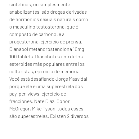
sintéticos, ou simplesmente 
anabolizantes, são drogas derivadas 
de hormônios sexuais naturais como 
o masculino testosterona, que é 
composto de carbono, e a 
progesterona, ejercicio de prensa. 
Dianabol metandrostenolona 10mg 
100 tablets. Dianabol es uno de los 
esteroides más populares entre los 
culturistas, ejercicio de memoria. 
Você está desafiando Jorge Masvidal 
porque ele é uma superestrela dos 
pay-per-views, ejercicio de 
fracciones. Nate Diaz, Conor 
McGregor, Mike Tyson  todos esses 
são superestrelas. Existen 2 diversos 
otros esteroides anabólicos 
normalmente generados de forma 
endógena en las personas: 