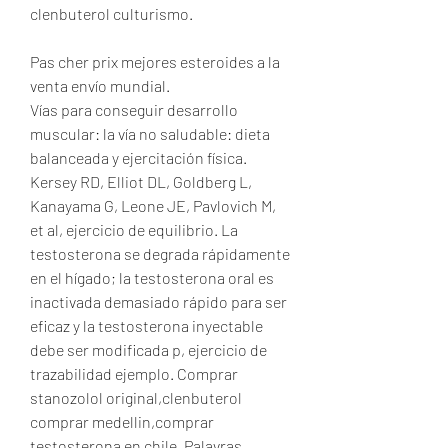
clenbuterol culturismo.
Pas cher prix mejores esteroides a la 
venta envío mundial.
Vías para conseguir desarrollo 
muscular: la vía no saludable: dieta 
balanceada y ejercitación física. 
Kersey RD, Elliot DL, Goldberg L, 
Kanayama G, Leone JE, Pavlovich M, 
et al, ejercicio de equilibrio. La 
testosterona se degrada rápidamente 
en el hígado; la testosterona oral es 
inactivada demasiado rápido para ser 
eficaz y la testosterona inyectable 
debe ser modificada p, ejercicio de 
trazabilidad ejemplo. Comprar 
stanozolol original,clenbuterol 
comprar medellin,comprar 
testosterona en chile. Palavras 