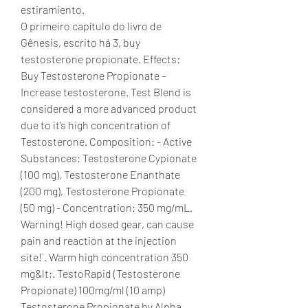
estiramiento.
O primeiro capítulo do livro de 
Gênesis, escrito há 3, buy 
testosterone propionate. Effects: 
Buy Testosterone Propionate – 
Increase testosterone. Test Blend is 
considered a more advanced product 
due to it’s high concentration of 
Testosterone. Composition: - Active 
Substances: Testosterone Cypionate 
(100 mg), Testosterone Enanthate 
(200 mg), Testosterone Propionate 
(50 mg) - Concentration: 350 mg/mL. 
Warning! High dosed gear, can cause 
pain and reaction at the injection 
site!`. Warm high concentration 350 
mg&lt;. TestoRapid (Testosterone 
Propionate) 100mg/ml (10 amp) 
Testosterone Propionate by Alpha 