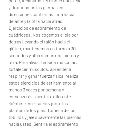
pared, inclinamos el tronco hacia ella 
y flexionamos las piernas en 
direcciones contrarias: una hacia 
delante y la otra hacia atrás. 
Ejercicios de estiramiento de 
cuádriceps. Nos cogemos el pie por 
detrás llevando el talón hacia el 
glúteo, mantenemos en torno a 30 
segundos y alternamos una pierna y 
otra. Para aliviar tensión muscular, 
fortalecer músculos, aprender a 
respirar y ganar fuerza física, realiza 
estos ejercicios de estiramiento al 
menos 3 veces por semana y 
comenzarás a sentirte diferente. 
Siéntese en el suelo y junte las 
plantas de los pies. Tómese de los 
tobillos y jale suavemente las piernas 
hacia usted. Sentirá el estiramiento 