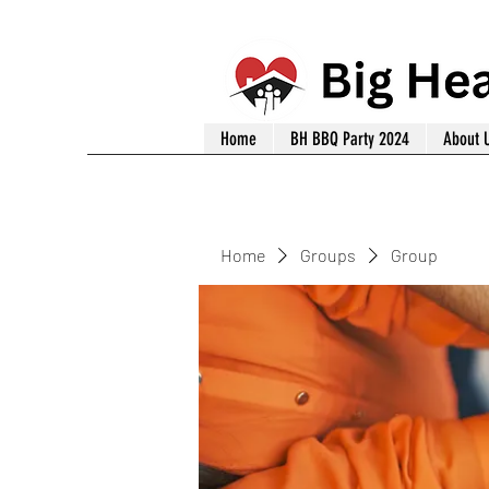
Home
BH BBQ Party 2024
About 
Home
Groups
Group