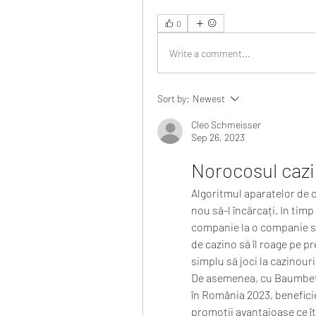
0
Write a comment...
Sort by:
Newest
Cleo Schmeisser
Sep 26, 2023
Norocosul cazi
Algoritmul aparatelor de ca
nou să-l încărcați. In timp
companie la o companie si
de cazino să îl roage pe pr
simplu să joci la cazinouri 
De asemenea, cu Baumbet C
în România 2023, benefici
promoții avantajoase ce îț