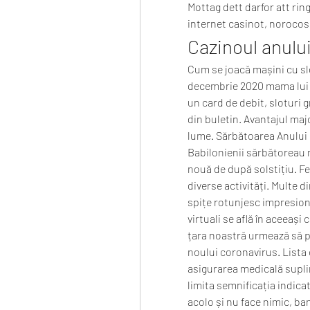
Mottag dett darfor att rin
internet casinot, norocos
Cazinoul anulu
Cum se joacă mașini cu slo
decembrie 2020 mama lui C
un card de debit, sloturi g
din buletin. Avantajul major
lume. Sărbătoarea Anului 
Babilonienii sărbătoreau n
nouă de după solstițiu. Fes
diverse activități. Multe di
spițe rotunjesc impresiona
virtuali se află în aceeași
țara noastră urmează să p
noului coronavirus. Lista 
asigurarea medicală suplime
limita semnificația indicat
acolo și nu face nimic, ban