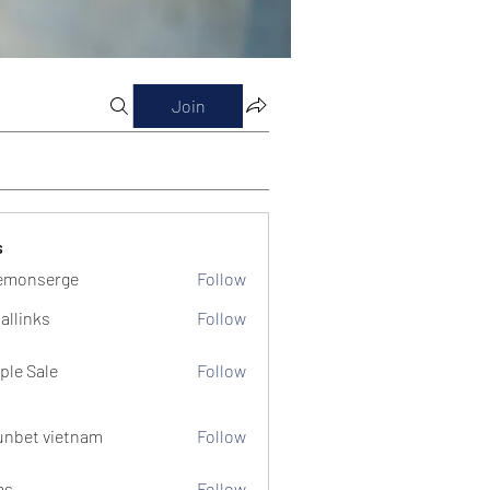
Join
s
emonserge
Follow
serge
allinks
Follow
ple Sale
Follow
unbet vietnam
Follow
ms
Follow