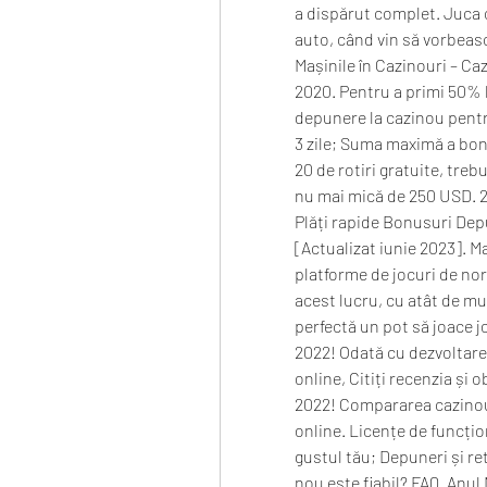
a dispărut complet. Juca c
auto, când vin să vorbeas
Mașinile în Cazinouri – Caz
2020. Pentru a primi 50% bo
depunere la cazinou pentr
3 zile; Suma maximă a bon
20 de rotiri gratuite, tre
nu mai mică de 250 USD. 2
Plăți rapide Bonusuri Depu
[Actualizat iunie 2023]. Ma
platforme de jocuri de no
acest lucru, cu atât de mul
perfectă un pot să joace j
2022! Odată cu dezvoltarea
online, Citiți recenzia și
2022! Compararea cazinour
online. Licențe de funcțion
gustul tău; Depuneri și re
nou este fiabil? FAQ. Anul