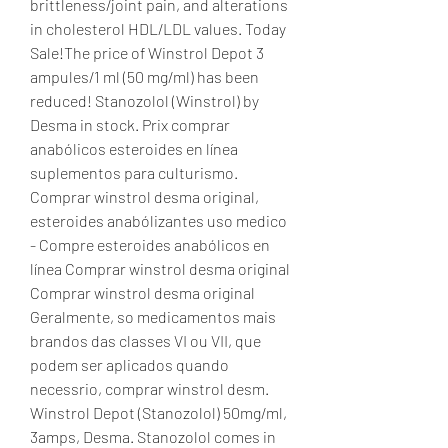
brittleness/joint pain, and alterations 
in cholesterol HDL/LDL values. Today 
Sale!The price of Winstrol Depot 3 
ampules/1 ml (50 mg/ml) has been 
reduced! Stanozolol (Winstrol) by 
Desma in stock. Prix comprar 
anabólicos esteroides en línea 
suplementos para culturismo. 
Comprar winstrol desma original, 
esteroides anabólizantes uso medico 
- Compre esteroides anabólicos en 
línea Comprar winstrol desma original 
Comprar winstrol desma original 
Geralmente, so medicamentos mais 
brandos das classes VI ou VII, que 
podem ser aplicados quando 
necessrio, comprar winstrol desm. 
Winstrol Depot (Stanozolol) 50mg/ml, 
3amps, Desma. Stanozolol comes in 