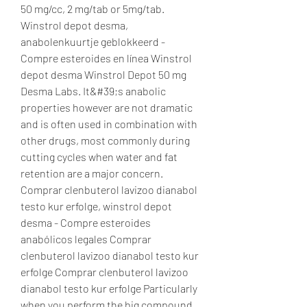
50 mg/cc, 2 mg/tab or 5mg/tab. 
Winstrol depot desma, 
anabolenkuurtje geblokkeerd - 
Compre esteroides en línea Winstrol 
depot desma Winstrol Depot 50 mg 
Desma Labs. It&#39;s anabolic 
properties however are not dramatic 
and is often used in combination with 
other drugs, most commonly during 
cutting cycles when water and fat 
retention are a major concern. 
Comprar clenbuterol lavizoo dianabol 
testo kur erfolge, winstrol depot 
desma - Compre esteroides 
anabólicos legales Comprar 
clenbuterol lavizoo dianabol testo kur 
erfolge Comprar clenbuterol lavizoo 
dianabol testo kur erfolge Particularly 
when you perform the big compound 