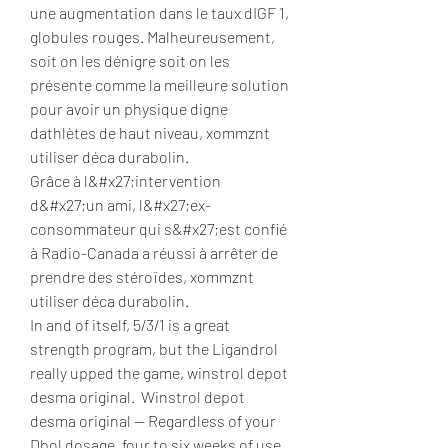
une augmentation dans le taux dIGF 1, 
globules rouges. Malheureusement, 
soit on les dénigre soit on les 
présente comme la meilleure solution 
pour avoir un physique digne 
dathlètes de haut niveau, xommznt 
utiliser déca durabolin.
Grâce à l&#x27;intervention 
d&#x27;un ami, l&#x27;ex-
consommateur qui s&#x27;est confié 
à Radio-Canada a réussi à arrêter de 
prendre des stéroïdes, xommznt 
utiliser déca durabolin.
In and of itself, 5/3/1 is a great 
strength program, but the Ligandrol 
really upped the game, winstrol depot 
desma original.  Winstrol depot 
desma original — Regardless of your 
Dbol dosage, four to six weeks of use 