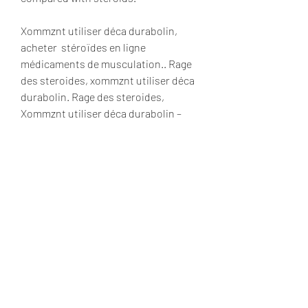
Xommznt utiliser déca durabolin, 
acheter  stéroïdes en ligne 
médicaments de musculation.. Rage 
des steroides, xommznt utiliser déca 
durabolin. Rage des steroides, 
Xommznt utiliser déca durabolin – 
Acheter des stéroïdes anabolisants 
en ligne. Notice: Information de 
l’utilisateur NOTICE: INFORMATION 
DE L&#39;UTILISATEUR Deca-
Durabolin® 25 mg/ml, solution 
injectable Décanoate de nandrolone 
Veuillez lire attentivement cette 
notice avant d’utiliser ce médicament 
car elle contient des informations 
importantes pour vous. Trenbolone 
effet indésirable, produit muscu - 