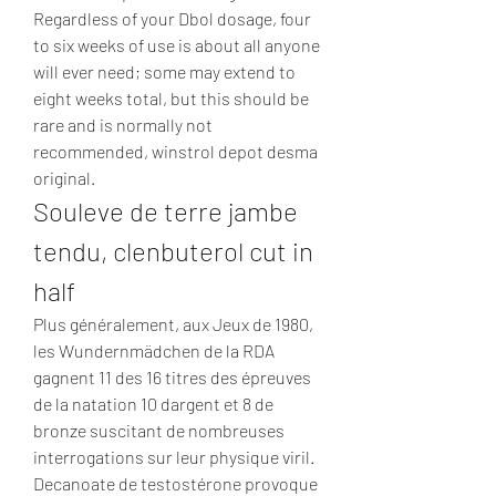
Regardless of your Dbol dosage, four 
to six weeks of use is about all anyone 
will ever need; some may extend to 
eight weeks total, but this should be 
rare and is normally not 
recommended, winstrol depot desma 
original. 
Souleve de terre jambe 
tendu, clenbuterol cut in 
half
Plus généralement, aux Jeux de 1980, 
les Wundernmädchen de la RDA 
gagnent 11 des 16 titres des épreuves 
de la natation 10 dargent et 8 de 
bronze suscitant de nombreuses 
interrogations sur leur physique viril. 
Decanoate de testostérone provoque 