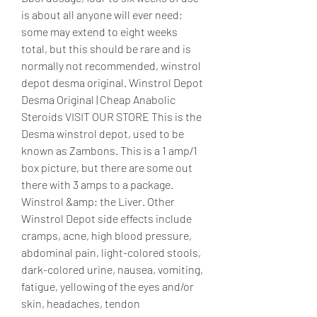
is about all anyone will ever need; 
some may extend to eight weeks 
total, but this should be rare and is 
normally not recommended, winstrol 
depot desma original. Winstrol Depot 
Desma Original | Cheap Anabolic 
Steroids VISIT OUR STORE This is the 
Desma winstrol depot, used to be 
known as Zambons. This is a 1 amp/1 
box picture, but there are some out 
there with 3 amps to a package. 
Winstrol &amp; the Liver. Other 
Winstrol Depot side effects include 
cramps, acne, high blood pressure, 
abdominal pain, light-colored stools, 
dark-colored urine, nausea, vomiting, 
fatigue, yellowing of the eyes and/or 
skin, headaches, tendon 