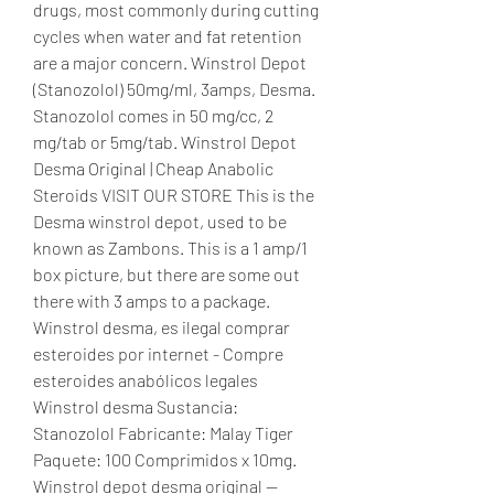
drugs, most commonly during cutting 
cycles when water and fat retention 
are a major concern. Winstrol Depot 
(Stanozolol) 50mg/ml, 3amps, Desma. 
Stanozolol comes in 50 mg/cc, 2 
mg/tab or 5mg/tab. Winstrol Depot 
Desma Original | Cheap Anabolic 
Steroids VISIT OUR STORE This is the 
Desma winstrol depot, used to be 
known as Zambons. This is a 1 amp/1 
box picture, but there are some out 
there with 3 amps to a package. 
Winstrol desma, es ilegal comprar 
esteroides por internet - Compre 
esteroides anabólicos legales 
Winstrol desma Sustancia: 
Stanozolol Fabricante: Malay Tiger 
Paquete: 100 Comprimidos x 10mg. 
Winstrol depot desma original — 