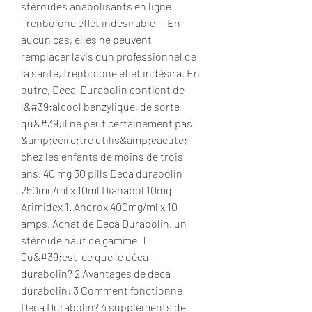
stéroïdes anabolisants en ligne 
Trenbolone effet indésirable -- En 
aucun cas, elles ne peuvent 
remplacer lavis dun professionnel de 
la santé, trenbolone effet indésira. En 
outre, Deca-Durabolin contient de 
l&#39;alcool benzylique, de sorte 
qu&#39;il ne peut certainement pas 
&amp;ecirc;tre utilis&amp;eacute; 
chez les enfants de moins de trois 
ans. 40 mg 30 pills Deca durabolin 
250mg/ml x 10ml Dianabol 10mg 
Arimidex 1. Androx 400mg/ml x 10 
amps. Achat de Deca Durabolin, un 
stéroïde haut de gamme. 1 
Qu&#39;est-ce que le déca-
durabolin? 2 Avantages de deca 
durabolin; 3 Comment fonctionne 
Deca Durabolin? 4 suppléments de 