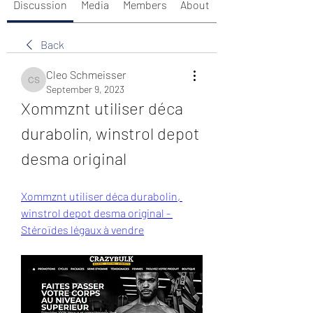
Discussion
Media
Members
About
Back
Cleo Schmeisser
Cleo Schmeisser
September 9, 2023
Xommznt utiliser déca 
durabolin, winstrol depot 
desma original
Xommznt utiliser déca durabolin, 
winstrol depot desma original - 
Stéroïdes légaux à vendre