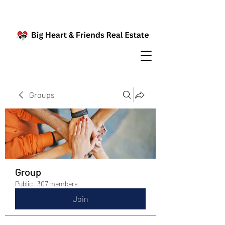
Groups
Group
Public
·
307 members
Join