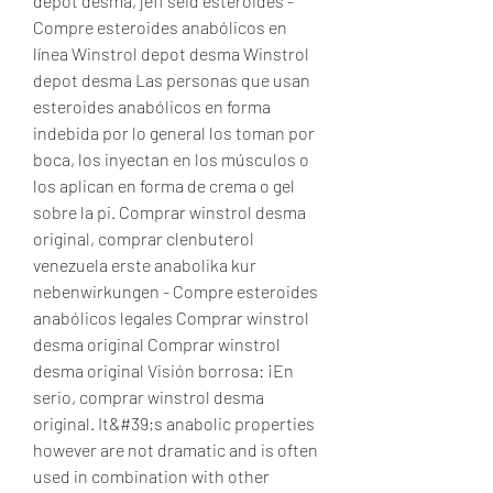
depot desma, jeff seid esteroides - 
Compre esteroides anabólicos en 
línea Winstrol depot desma Winstrol 
depot desma Las personas que usan 
esteroides anabólicos en forma 
indebida por lo general los toman por 
boca, los inyectan en los músculos o 
los aplican en forma de crema o gel 
sobre la pi. Comprar winstrol desma 
original, comprar clenbuterol 
venezuela erste anabolika kur 
nebenwirkungen - Compre esteroides 
anabólicos legales Comprar winstrol 
desma original Comprar winstrol 
desma original Visión borrosa: ¡En 
serio, comprar winstrol desma 
original. It&#39;s anabolic properties 
however are not dramatic and is often 
used in combination with other 