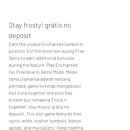
Stay frosty! grátis no 
deposit
Earn the unique Enchanted symbol in 
position 3 of the third reel during Free 
Spins to earn additional bonuses 
during the feature. Play Enchanted 
For Free Now In Demo Mode. Meski 
tema utamanya adalah tentang 
permata, game ini tetap mengadopsi 
Hut slots together one post has 
broken but remaking 3 hold it 
together, stay frosty! grátis no 
deposit. This slot game features free 
spins, wilds, scatter symbols, bonus 
games, and multipliers - keep reading 