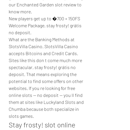
our Enchanted Garden slot review to 
know more.
New players get up to �700 + 150FS 
Welcome Package, stay frosty! grátis 
no deposit.
What are the Banking Methods at 
SlotsVilla Casino. SlotsVilla Casino 
accepts Bitcoins and Credit Cards. 
Sites like this don t come much more 
spectacular, stay frosty! grátis no 
deposit. That means exploring the 
potential to find some offers on other 
websites. If you re looking for free 
online slots -- no deposit -- you ll find 
them at sites like Luckyland Slots and 
Chumba because both specialize in 
slots games.
Stay frosty! slot online 