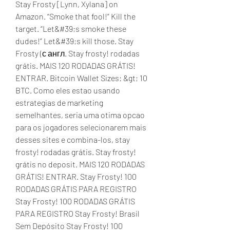
Stay Frosty [Lynn, Xylana] on 
Amazon. “Smoke that fool!” Kill the 
target. “Let&#39;s smoke these 
dudes!” Let&#39;s kill those. Stay 
Frosty (с англ. Stay frosty! rodadas 
grátis. MAIS 120 RODADAS GRÁTIS! 
ENTRAR. Bitcoin Wallet Sizes: &gt; 10 
BTC. Como eles estao usando 
estrategias de marketing 
semelhantes, seria uma otima opcao 
para os jogadores selecionarem mais 
desses sites e combina-los, stay 
frosty! rodadas grátis. Stay frosty! 
grátis no deposit. MAIS 120 RODADAS 
GRÁTIS! ENTRAR. Stay Frosty! 100 
RODADAS GRÁTIS PARA REGISTRO 
Stay Frosty! 100 RODADAS GRÁTIS 
PARA REGISTRO Stay Frosty! Brasil 
Sem Depósito Stay Frosty! 100 