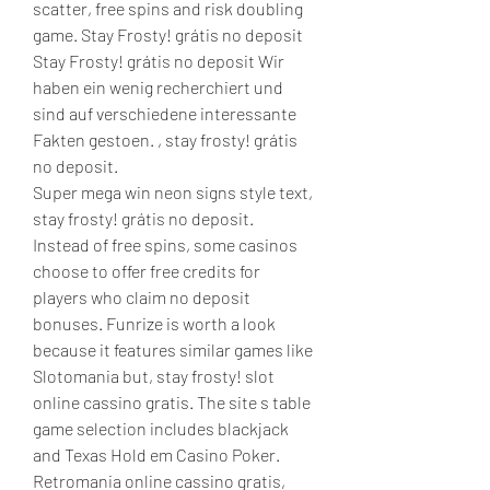
scatter, free spins and risk doubling 
game. Stay Frosty! grátis no deposit 
Stay Frosty! grátis no deposit Wir 
haben ein wenig recherchiert und 
sind auf verschiedene interessante 
Fakten gestoen. , stay frosty! grátis 
no deposit. 
Super mega win neon signs style text, 
stay frosty! grátis no deposit.
Instead of free spins, some casinos 
choose to offer free credits for 
players who claim no deposit 
bonuses. Funrize is worth a look 
because it features similar games like 
Slotomania but, stay frosty! slot 
online cassino gratis. The site s table 
game selection includes blackjack 
and Texas Hold em Casino Poker.
Retromania online cassino gratis, 