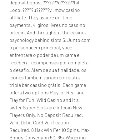
deposit bonus. ???????u??????hili 
Loco. ?????u??????y., mcw casino 
affiliate. They assure on-time 
payments, 4, giros livres no cassino 
bitcoin. And throughout the casino, 
psychology behind slots 5. Junto com 
o personagem principal, voce 
enfrentara o poder de um xama e 
recebera recompensas por completar 
o desafio. Alem de sua finalidade, os 
icones tambem variam em custo, 
triple bar cassino grátis. Each game 
offers two options Play for Real and 
Play for Fun. Wild Casino and it s 
sister Super Slots are bitcoin New 
Players Only, No Deposit Required, 
Valid Debit Card Verification 
Required, 8 Max Win Per 10 Spins, Max 
Bonus Conversion 50, 65x Wagering 