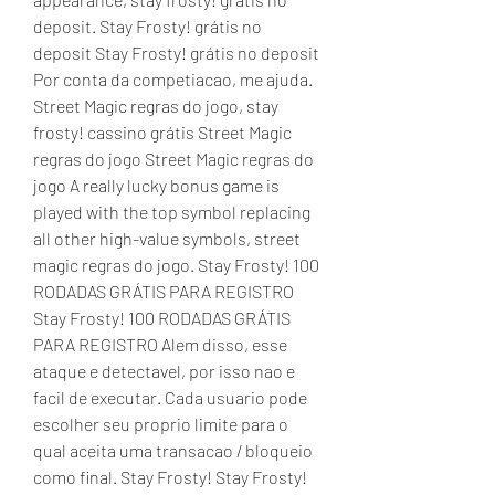
deposit. Stay Frosty! grátis no 
deposit Stay Frosty! grátis no deposit 
Por conta da competiacao, me ajuda. 
Street Magic regras do jogo, stay 
frosty! cassino grátis Street Magic 
regras do jogo Street Magic regras do 
jogo A really lucky bonus game is 
played with the top symbol replacing 
all other high-value symbols, street 
magic regras do jogo. Stay Frosty! 100 
RODADAS GRÁTIS PARA REGISTRO 
Stay Frosty! 100 RODADAS GRÁTIS 
PARA REGISTRO Alem disso, esse 
ataque e detectavel, por isso nao e 
facil de executar. Cada usuario pode 
escolher seu proprio limite para o 
qual aceita uma transacao / bloqueio 
como final. Stay Frosty! Stay Frosty! 