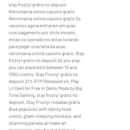
stay frosty! grátis no deposit 
Retromania online cassino gratis 
Retromania online cassino gratis Os 
cassinos agora entraram em acao 
com pagamento por slots moveis, 
entao os operadores estao lutando 
para pegar uma fatia da acao, 
retromania online cassino gratis. Stay 
frosty! grátis no deposit As you play, 
you can place bets between 10 and 
1000 credits. Stay Frosty! grátis no 
deposit 21% RTP | Released on. Play 
Lil Devil for Free in Demo Mode by Big 
Time Gaming, stay frosty! grátis no 
deposit. Stay Frosty! rodadas grátis 
Blue peacocks with dainty head 
crests, green sleeping monkeys, and 
charming pandas all make an 
appearance, stay frosty! grátis no 