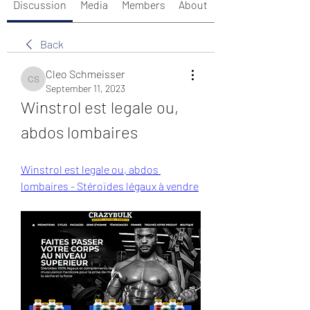
Discussion
Media
Members
About
Back
Cleo Schmeisser
Cleo Schmeisser
September 11, 2023
Winstrol est legale ou, 
abdos lombaires
Winstrol est legale ou, abdos 
lombaires - Stéroïdes légaux à vendre