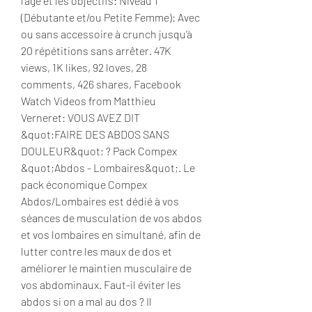
l’âge et les objectifs: Niveau 1 
(Débutante et/ou Petite Femme): Avec 
ou sans accessoire à crunch jusqu’à 
20 répétitions sans arrêter. 47K 
views, 1K likes, 92 loves, 28 
comments, 426 shares, Facebook 
Watch Videos from Matthieu 
Verneret: VOUS AVEZ DIT 
&quot;FAIRE DES ABDOS SANS 
DOULEUR&quot; ? Pack Compex 
&quot;Abdos - Lombaires&quot;. Le 
pack économique Compex 
Abdos/Lombaires est dédié à vos 
séances de musculation de vos abdos 
et vos lombaires en simultané, afin de 
lutter contre les maux de dos et 
améliorer le maintien musculaire de 
vos abdominaux. Faut-il éviter les 
abdos si on a mal au dos ? Il 