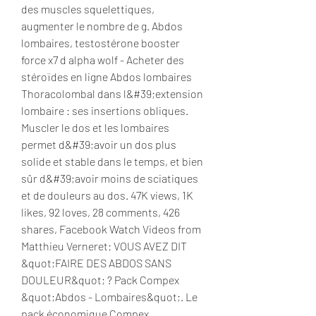
des muscles squelettiques, 
augmenter le nombre de g. Abdos 
lombaires, testostérone booster 
force x7 d alpha wolf - Acheter des 
stéroïdes en ligne Abdos lombaires 
Thoracolombal dans l&#39;extension 
lombaire : ses insertions obliques. 
Muscler le dos et les lombaires 
permet d&#39;avoir un dos plus 
solide et stable dans le temps, et bien 
sûr d&#39;avoir moins de sciatiques 
et de douleurs au dos. 47K views, 1K 
likes, 92 loves, 28 comments, 426 
shares, Facebook Watch Videos from 
Matthieu Verneret: VOUS AVEZ DIT 
&quot;FAIRE DES ABDOS SANS 
DOULEUR&quot; ? Pack Compex 
&quot;Abdos - Lombaires&quot;. Le 
pack économique Compex 