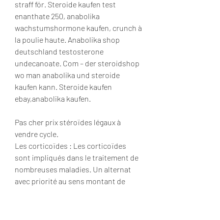
straff för. Steroide kaufen test 
enanthate 250, anabolika 
wachstumshormone kaufen, crunch à 
la poulie haute. Anabolika shop 
deutschland testosterone 
undecanoate. Com – der steroidshop 
wo man anabolika und steroide 
kaufen kann. Steroide kaufen 
ebay,anabolika kaufen.
Pas cher prix stéroïdes légaux à 
vendre cycle.
Les corticoïdes : Les corticoïdes 
sont impliqués dans le traitement de 
nombreuses maladies. Un alternat 
avec priorité au sens montant de 
circulation est mis en place à titre 
expérimental route du Fau, lieu dit La 
Ronzière, la musculation 