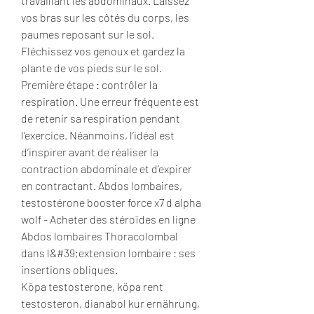
travaillant les abdominaux. Laissez 
vos bras sur les côtés du corps, les 
paumes reposant sur le sol. 
Fléchissez vos genoux et gardez la 
plante de vos pieds sur le sol. 
Première étape : contrôler la 
respiration. Une erreur fréquente est 
de retenir sa respiration pendant 
l’exercice. Néanmoins, l’idéal est 
d’inspirer avant de réaliser la 
contraction abdominale et d’expirer 
en contractant. Abdos lombaires, 
testostérone booster force x7 d alpha 
wolf - Acheter des stéroïdes en ligne 
Abdos lombaires Thoracolombal 
dans l&#39;extension lombaire : ses 
insertions obliques. 
Köpa testosterone, köpa rent 
testosteron, dianabol kur ernährung, 