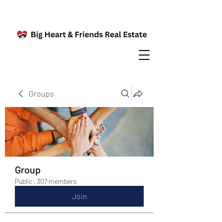
Groups
Group
Public
·
307 members
Join