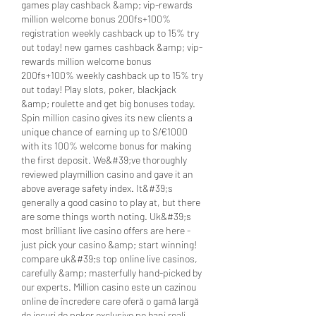
games play cashback &amp; vip-rewards 
million welcome bonus 200fs+100% 
registration weekly cashback up to 15% try 
out today! new games cashback &amp; vip-
rewards million welcome bonus 
200fs+100% weekly cashback up to 15% try 
out today! Play slots, poker, blackjack 
&amp; roulette and get big bonuses today. 
Spin million casino gives its new clients a 
unique chance of earning up to $/€1000 
with its 100% welcome bonus for making 
the first deposit. We&#39;ve thoroughly 
reviewed playmillion casino and gave it an 
above average safety index. It&#39;s 
generally a good casino to play at, but there 
are some things worth noting. Uk&#39;s 
most brilliant live casino offers are here - 
just pick your casino &amp; start winning! 
compare uk&#39;s top online live casinos, 
carefully &amp; masterfully hand-picked by 
our experts. Million casino este un cazinou 
online de încredere care oferă o gamă largă 
de jocuri de poker exclusive pe bani reali. 