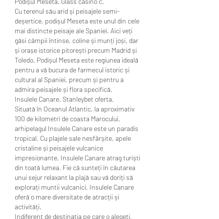
Podișul Meseta. Glass casino c.
Cu terenul său arid și peisajele semi-
deșertice, podișul Meseta este unul din cele 
mai distincte peisaje ale Spaniei. Aici veți 
găsi câmpii întinse, coline și munți joși, dar 
și orașe istorice pitorești precum Madrid și 
Toledo. Podișul Meseta este regiunea ideală 
pentru a vă bucura de farmecul istoric și 
cultural al Spaniei, precum și pentru a 
admira peisajele și flora specifică.
Insulele Canare. Stanleybet oferta.
Situată în Oceanul Atlantic, la aproximativ 
100 de kilometri de coasta Marocului, 
arhipelagul Insulele Canare este un paradis 
tropical. Cu plajele sale nesfârșite, apele 
cristaline și peisajele vulcanice 
impresionante, Insulele Canare atrag turiști 
din toată lumea. Fie că sunteți în căutarea 
unui sejur relaxant la plajă sau vă doriți să 
explorați muntii vulcanici, Insulele Canare 
oferă o mare diversitate de atracții și 
activități.
Indiferent de destinația pe care o alegeți, 