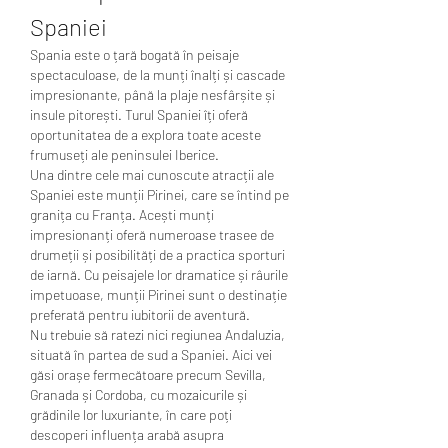
Spaniei
Spania este o țară bogată în peisaje 
spectaculoase, de la munți înalți și cascade 
impresionante, până la plaje nesfârșite și 
insule pitorești. Turul Spaniei îți oferă 
oportunitatea de a explora toate aceste 
frumuseți ale peninsulei Iberice.
Una dintre cele mai cunoscute atracții ale 
Spaniei este munții Pirinei, care se întind pe 
granița cu Franța. Acești munți 
impresionanți oferă numeroase trasee de 
drumeții și posibilități de a practica sporturi 
de iarnă. Cu peisajele lor dramatice și râurile 
impetuoase, munții Pirinei sunt o destinație 
preferată pentru iubitorii de aventură.
Nu trebuie să ratezi nici regiunea Andaluzia, 
situată în partea de sud a Spaniei. Aici vei 
găsi orașe fermecătoare precum Sevilla, 
Granada și Cordoba, cu mozaicurile și 
grădinile lor luxuriante, în care poți 
descoperi influența arabă asupra 