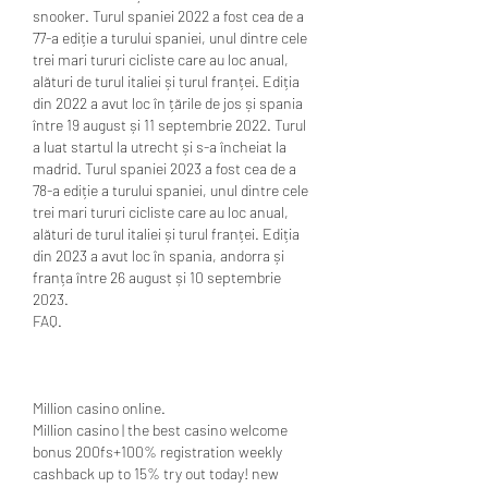
snooker. Turul spaniei 2022 a fost cea de a 
77-a ediție a turului spaniei, unul dintre cele 
trei mari tururi cicliste care au loc anual, 
alături de turul italiei și turul franței. Ediția 
din 2022 a avut loc în țările de jos și spania 
între 19 august și 11 septembrie 2022. Turul 
a luat startul la utrecht și s-a încheiat la 
madrid. Turul spaniei 2023 a fost cea de a 
78-a ediție a turului spaniei, unul dintre cele 
trei mari tururi cicliste care au loc anual, 
alături de turul italiei și turul franței. Ediția 
din 2023 a avut loc în spania, andorra și 
franța între 26 august și 10 septembrie 
2023. 
FAQ.
Million casino online.
Million casino | the best casino welcome 
bonus 200fs+100% registration weekly 
cashback up to 15% try out today! new 