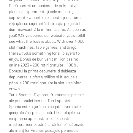
Dacă sunteți un pasionat de poker și vă 
place să experimentați cele mai noi și 
captivante variante ale acestui joc, atunci 
veți găsi cu siguranță distracția pe gustul 
dumneavoastră la million casino. As soon as 
you&#39;ve opened our website, you&#39;ll 
see what the fuss is about. With over 4,000 
slot machines, table games, and bingo, 
there&#39;s something for all players to 
enjoy. Bonus de bun venit million casino 
online 2023 – 200 rotiri gratuite + 100%. 
Bonusul la prima depunere îți dublează 
depunerea la oferta million și îți aduce și 
până la 200 rotiri gratuite la slotul shining 
crown. 
Turul Spaniei: Explorați frumoasele peisaje 
ale peninsulei iberice. Turul spaniei.
Spania este o țară cu o bogată diversitate 
geografică și peisajistică. De la plajele cu 
nisip fin și ape cristaline ale coastei 
mediteraneene, până la vârfurile înzăpezite 
ale munților Pirenei, peisajele peninsulei 