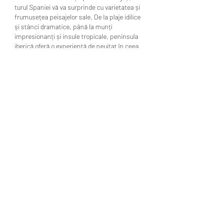
turul Spaniei vă va surprinde cu varietatea și 
frumusețea peisajelor sale. De la plaje idilice 
și stânci dramatice, până la munți 
impresionanți și insule tropicale, peninsula 
iberică oferă o experiență de neuitat în ceea 
ce privește peisajele naturale.
Descoperă bogăția 
naturii și cultura 
vibrantă. How do i use 
my 1xbet free promo 
code
Spania este cunoscută pentru diversitatea 
și frumusețea sa naturală. Peisajele sale 
variate oferă o gamă largă de experiențe, de 
la plaje spectaculoase la munți înalți și 
pustii încântătoare.
Rezervați-vă timp să explorați Parcul 
Național Picos de Europa, situat în partea 