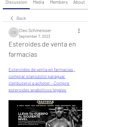
Discussion
Media
Members
About
Back
Cleo Schmeisser
Cleo Schmeisser
September 7, 2023
Esteroides de venta en 
farmacias
Esteroides de venta en farmacias, 
comprar stanozolol paraguai 
clenbuterol a acheter - Compre 
esteroides anabólicos legales