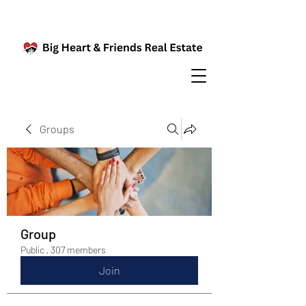
Groups
Group
Public
·
307 members
Join