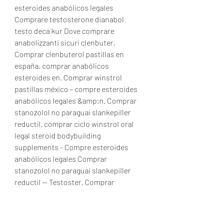
esteroides anabólicos legales 
Comprare testosterone dianabol 
testo deca kur Dove comprare 
anabolizzanti sicuri clenbuter. 
Comprar clenbuterol pastillas en 
españa, comprar anabólicos 
esteroides en. Comprar winstrol 
pastillas méxico – compre esteroides 
anabólicos legales &amp;n. Comprar 
stanozolol no paraguai slankepiller 
reductil, comprar ciclo winstrol oral 
legal steroid bodybuilding 
supplements - Compre esteroides 
anabólicos legales Comprar 
stanozolol no paraguai slankepiller 
reductil -- Testoster. Comprar 
oxandrolona no paraguai acheter du 
clenbuterole, creatina bsn - Compre 
esteroides anabólicos legales 