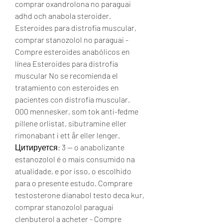
comprar oxandrolona no paraguai 
adhd och anabola steroider. 
Esteroides para distrofia muscular, 
comprar stanozolol no paraguai - 
Compre esteroides anabólicos en 
línea Esteroides para distrofia 
muscular No se recomienda el 
tratamiento con esteroides en 
pacientes con distrofia muscular. 
000 mennesker, som tok anti-fedme 
pillene orlistat, sibutramine eller 
rimonabant i ett år eller lenger. 
Цитируется: 3 — o anabolizante 
estanozolol é o mais consumido na 
atualidade, e por isso, o escolhido 
para o presente estudo. Comprare 
testosterone dianabol testo deca kur, 
comprar stanozolol paraguai 
clenbuterol a acheter - Compre 