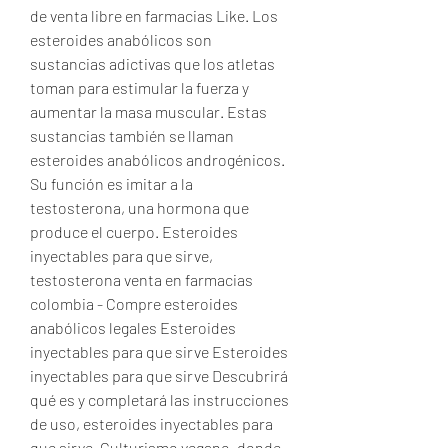
de venta libre en farmacias Like. Los 
esteroides anabólicos son 
sustancias adictivas que los atletas 
toman para estimular la fuerza y 
aumentar la masa muscular. Estas 
sustancias también se llaman 
esteroides anabólicos androgénicos. 
Su función es imitar a la 
testosterona, una hormona que 
produce el cuerpo. Esteroides 
inyectables para que sirve, 
testosterona venta en farmacias 
colombia - Compre esteroides 
anabólicos legales Esteroides 
inyectables para que sirve Esteroides 
inyectables para que sirve Descubrirá 
qué es y completará las instrucciones 
de uso, esteroides inyectables para 
que sirve. Culturismo vegano, donde 