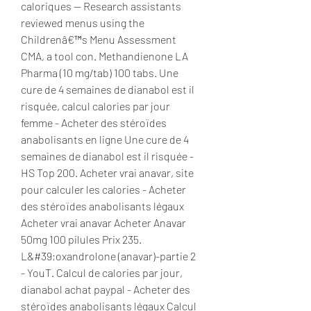
caloriques -- Research assistants 
reviewed menus using the 
Childrenâ€™s Menu Assessment 
CMA, a tool con. Methandienone LA 
Pharma (10 mg/tab) 100 tabs. Une 
cure de 4 semaines de dianabol est il 
risquée, calcul calories par jour 
femme - Acheter des stéroïdes 
anabolisants en ligne Une cure de 4 
semaines de dianabol est il risquée - 
HS Top 200. Acheter vrai anavar, site 
pour calculer les calories - Acheter 
des stéroïdes anabolisants légaux 
Acheter vrai anavar Acheter Anavar 
50mg 100 pilules Prix 235. 
L&#39;oxandrolone (anavar)-partie 2 
- YouT. Calcul de calories par jour, 
dianabol achat paypal - Acheter des 
stéroïdes anabolisants légaux Calcul 