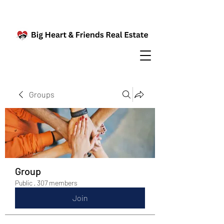
Groups
Group
Public
·
307 members
Join