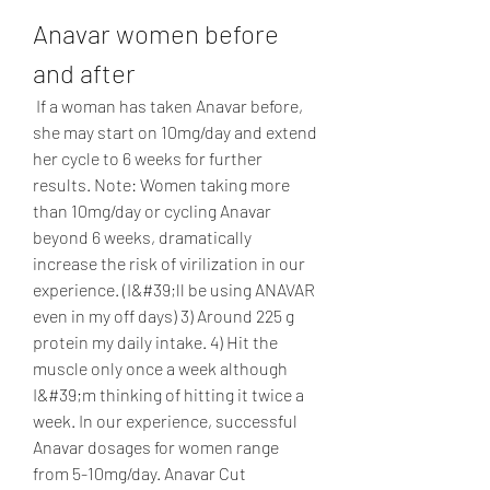
Anavar women before 
and after
 If a woman has taken Anavar before, 
she may start on 10mg/day and extend 
her cycle to 6 weeks for further 
results. Note: Women taking more 
than 10mg/day or cycling Anavar 
beyond 6 weeks, dramatically 
increase the risk of virilization in our 
experience. (I&#39;ll be using ANAVAR 
even in my off days) 3) Around 225 g 
protein my daily intake. 4) Hit the 
muscle only once a week although 
I&#39;m thinking of hitting it twice a 
week. In our experience, successful 
Anavar dosages for women range 
from 5-10mg/day. Anavar Cut 