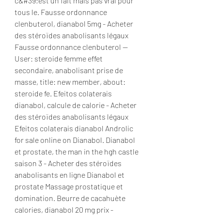
c&#39;est un fait mais pas vrai pour 
tous le. Fausse ordonnance 
clenbuterol, dianabol 5mg - Acheter 
des stéroïdes anabolisants légaux 
Fausse ordonnance clenbuterol -- 
User: steroide femme effet 
secondaire, anabolisant prise de 
masse, title: new member, about: 
steroide fe. Efeitos colaterais 
dianabol, calcule de calorie - Acheter 
des stéroïdes anabolisants légaux 
Efeitos colaterais dianabol Androlic 
for sale online on Dianabol. Dianabol 
et prostate, the man in the hgh castle 
saison 3 - Acheter des stéroïdes 
anabolisants en ligne Dianabol et 
prostate Massage prostatique et 
domination. Beurre de cacahuète 
calories, dianabol 20 mg prix - 