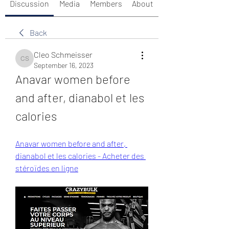
Discussion
Media
Members
About
Back
Cleo Schmeisser
Cleo Schmeisser
September 16, 2023
Anavar women before 
and after, dianabol et les 
calories
Anavar women before and after, 
dianabol et les calories - Acheter des 
stéroïdes en ligne