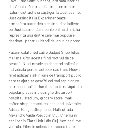
Laval. Rue Saint-Vincent, o stradă istorică 
din Vechiul Montreal. Cazinoul online din 
Italia – distracție și câștiguri la Just casino. 
Just casino italia Experimentează 
atmosfera autentică a cazinourilor italiene 
pe Just casino. Cazinourile online din Italia 
reprezintă una dintre cele mai populare 
destinații pentru iubitorii de jocuri de noroc. 
Facem calatoritul catre Gadget Shop Iulius 
Mall mai u?or acesta fiind motivul de ce 
peste 1. Nu ai nevoie sa descarci aplica?ie 
individuala pentru autobuz sau tren, Moovit 
fiind aplica?ia all-in-one de transport public 
care te ajuta sa gase?ti cel mai rapid drum 
catre destina?ie. Use the app to navigate to 
popular places including to the airport, 
hospital, stadium, grocery store, mall, 
coffee shop, school, college, and university. 
Adresa Gadget Shop Iulius Mall: strada 
Alexandru Vaida Voevod in Cluj. Cinema in 
aer liber in Piata Unirii din Cluj. Vezi ce filme 
vor rula. Filmele selectate impaca toate 