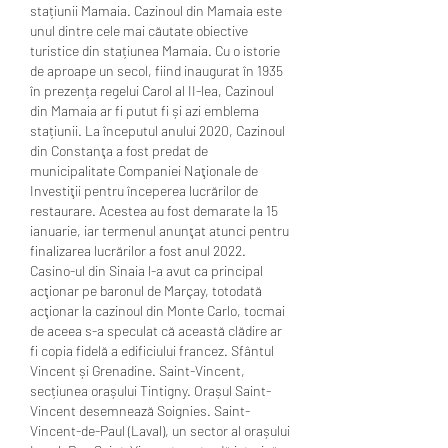
stațiunii Mamaia. Cazinoul din Mamaia este 
unul dintre cele mai căutate obiective 
turistice din stațiunea Mamaia. Cu o istorie 
de aproape un secol, fiind inaugurat în 1935 
în prezența regelui Carol al II-lea, Cazinoul 
din Mamaia ar fi putut fi și azi emblema 
stațiunii. La începutul anului 2020, Cazinoul 
din Constanţa a fost predat de 
municipalitate Companiei Naţionale de 
Investiţii pentru începerea lucrărilor de 
restaurare. Acestea au fost demarate la 15 
ianuarie, iar termenul anunţat atunci pentru 
finalizarea lucrărilor a fost anul 2022. 
Casino-ul din Sinaia l-a avut ca principal 
acţionar pe baronul de Marçay, totodată 
acţionar la cazinoul din Monte Carlo, tocmai 
de aceea s-a speculat că această clădire ar 
fi copia fidelă a edificiului francez. Sfântul 
Vincent și Grenadine. Saint-Vincent, 
secțiunea orașului Tintigny. Orașul Saint-
Vincent desemnează Soignies. Saint-
Vincent-de-Paul (Laval), un sector al orașului 