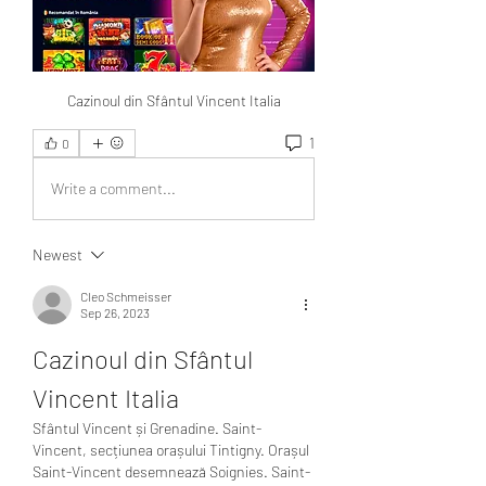
Cazinoul din Sfântul Vincent Italia
1
0
Write a comment...
Newest
Cleo Schmeisser
Sep 26, 2023
Cazinoul din Sfântul 
Vincent Italia
Sfântul Vincent și Grenadine. Saint-
Vincent, secțiunea orașului Tintigny. Orașul 
Saint-Vincent desemnează Soignies. Saint-