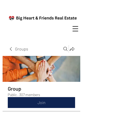
Groups
Group
Public
·
307 members
Join