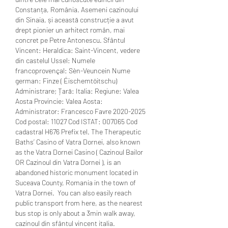
Constanța, România. Asemeni cazinoului 
din Sinaia, și această construcție a avut 
drept pionier un arhitect român, mai 
concret pe Petre Antonescu. Sfântul 
Vincent: Heraldica: Saint-Vincent, vedere 
din castelul Ussel: Numele 
francoprovençal: Sèn-Veuncein Nume 
german: Finze ( Éischemtöitschu) 
Administrare; Țară: Italia: Regiune: Valea 
Aosta Provincie: Valea Aosta: 
Administrator: Francesco Favre 2020-2025 
Cod postal: 11027 Cod ISTAT: 007065 Cod 
cadastral H676 Prefix tel. The Therapeutic 
Baths’ Casino of Vatra Dornei, also known 
as the Vatra Dornei Casino ( Cazinoul Bailor 
OR Cazinoul din Vatra Dornei ), is an 
abandoned historic monument located in 
Suceava County, Romania in the town of 
Vatra Dornei.  You can also easily reach 
public transport from here, as the nearest 
bus stop is only about a 3min walk away, 
cazinoul din sfântul vincent italia.