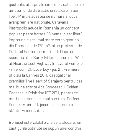
gusturile, atat pe ale cinefililor, cat si pe ale 
amatorilor de distractie si relaxare in aer 
liber. Printre acestea se numara si doua 
avanpremiere nationale. Caravana 
Metropolis aduce in Romania un concept 
popular peste hotare, "Cinema in aer liber", 
impreuna cu cel mai mare ecran gonflabil 
din Romania, de 120 m?, si un proiector de 
17. Tatal Fantoma - marti, 21. Dupa un 
scenariu al lui Barry Gifford, autorul lui Wild 
at Heart si Lost Highway (r. Izvorul Femeilor 
- miercuri, 21. Loverboy - joi, 21. Premiera 
oficiala la Cannes 2011, castigator al 
premiilor The Heart of Sarajevo pentru cea 
mai buna actrita Ada Condeescu, Golden 
Goddess la Prishtina IFF 2011, pentru cel 
mai bun actor si cel mai bun film. Perfect 
Sense - vineri, 21, jocurile de noroc din 
sfântul vincent, italia.
Bonusul este valabil 3 zile de la alocare, iar 
castigurile obtinute se supun unei condi?ii 