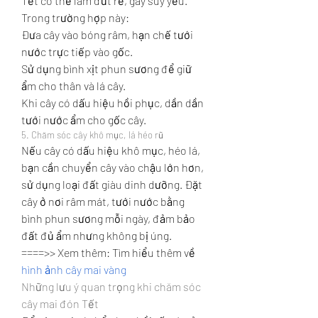
Tết có thể làm đứt rễ, gây suy yếu. 
Trong trường hợp này:
Đưa cây vào bóng râm, hạn chế tưới 
nước trực tiếp vào gốc.
Sử dụng bình xịt phun sương để giữ 
ẩm cho thân và lá cây.
Khi cây có dấu hiệu hồi phục, dần dần 
tưới nước ẩm cho gốc cây.
5. Chăm sóc cây khô mục, lá héo rũ
Nếu cây có dấu hiệu khô mục, héo lá, 
bạn cần chuyển cây vào chậu lớn hơn, 
sử dụng loại đất giàu dinh dưỡng. Đặt 
cây ở nơi râm mát, tưới nước bằng 
bình phun sương mỗi ngày, đảm bảo 
đất đủ ẩm nhưng không bị úng.
====>> Xem thêm: Tìm hiểu thêm về 
hình ảnh cây mai vàng
Những lưu ý quan trọng khi chăm sóc 
cây mai đón Tết