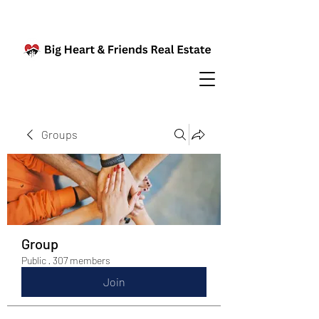
Groups
Group
Public
·
307 members
Join