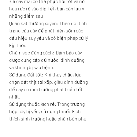
Để cây mai có thể phục hồi tốt và nở 
hoa rực rỡ vào dịp Tết, bạn cần lưu ý 
những điểm sau:
Quan sát thường xuyên: Theo dõi tình 
trạng của cây để phát hiện sớm các 
dấu hiệu suy yếu và có biện pháp xử lý 
kịp thời.
Chăm sóc đúng cách: Đảm bảo cây 
được cung cấp đủ nước, dinh dưỡng 
và không bị sâu bệnh.
Sử dụng đất tốt: Khi thay chậu, lựa 
chọn đất thịt tơi xốp, giàu dinh dưỡng 
để cây có môi trường phát triển tốt 
nhất.
Sử dụng thuốc kích rễ: Trong trường 
hợp cây bị yếu, sử dụng thuốc kích 
thích sinh trưởng hoặc phân bón phù 
hợp sẽ giúp cây phục hồi nhanh 
chóng.