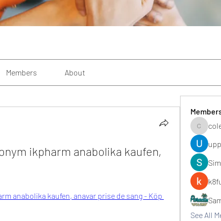
Members
About
Member
col
colemon
upp
onym ikpharm anabolika kaufen, 
Sim
k8f
m anabolika kaufen, anavar prise de sang - Köp 
Sa
See All 