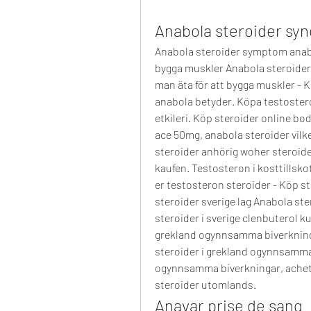
Anabola steroider sy
Anabola steroider symptom anabol
bygga muskler Anabola steroider
man äta för att bygga muskler - K
anabola betyder. Köpa testostero
etkileri. Köp steroider online bo
ace 50mg, anabola steroider vilke
steroider anhörig woher steroide
kaufen. Testosteron i kosttillskot
er testosteron steroider - Köp st
steroider sverige lag Anabola st
steroider i sverige clenbuterol ku
grekland ogynnsamma biverkninga
steroider i grekland ogynnsamma 
ogynnsamma biverkningar, achete
steroider utomlands. 
Anavar prise de sang