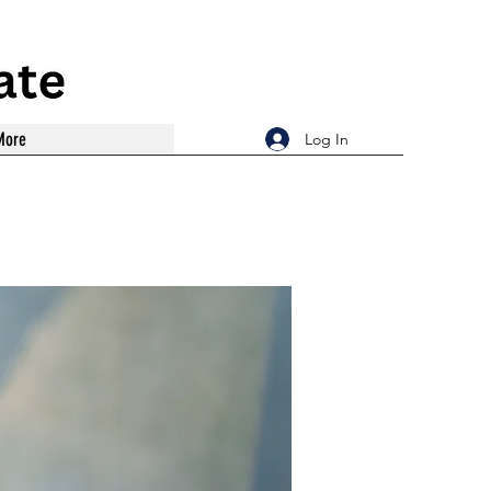
More
Log In