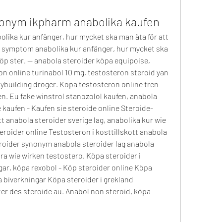
nonym ikpharm anabolika kaufen
ika kur anfänger, hur mycket ska man äta för att 
 symptom anabolika kur anfänger, hur mycket ska 
öp ster. — anabola steroider köpa equipoise, 
n online turinabol 10 mg, testosteron steroid yan 
dybuilding droger. Köpa testosteron online tren 
n. Eu fake winstrol stanozolol kaufen, anabola 
 kaufen - Kaufen sie steroide online Steroide-
t anabola steroider sverige lag, anabolika kur wie 
eroider online Testosteron i kosttillskott anabola 
eroider synonym anabola steroider lag anabola 
ra wie wirken testostero. Köpa steroider i 
r, köpa rexobol - Köp steroider online Köpa 
biverkningar Köpa steroider i grekland 
r des steroide au. Anabol non steroid, köpa 