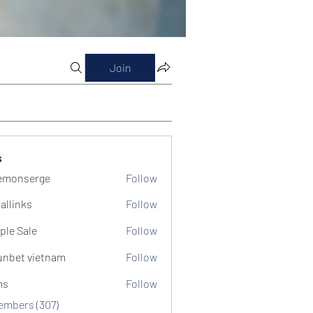
Join
s
emonserge
Follow
serge
allinks
Follow
ple Sale
Follow
unbet vietnam
Follow
ms
Follow
Members (307)