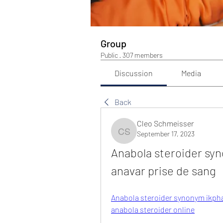
Group
Public
·
307 members
Discussion
Media
Back
Cleo Schmeisser
September 17, 2023
Cleo Schmeisser
Anabola steroider syn
anavar prise de sang
Anabola steroider synonym ikphar
anabola steroider online