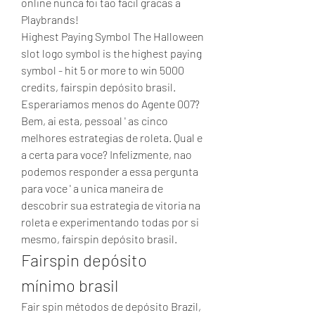
online nunca foi tao facil gracas a 
Playbrands!
Highest Paying Symbol The Halloween 
slot logo symbol is the highest paying 
symbol - hit 5 or more to win 5000 
credits, fair​spin depósito brasil.
Esperariamos menos do Agente 007? 
Bem, ai esta, pessoal ' as cinco 
melhores estrategias de roleta. Qual e 
a certa para voce? Infelizmente, nao 
podemos responder a essa pergunta 
para voce ' a unica maneira de 
descobrir sua estrategia de vitoria na 
roleta e experimentando todas por si 
mesmo, fair​spin depósito brasil.
Fair​spin depósito 
mínimo brasil
Fair spin métodos de depósito Brazil, 