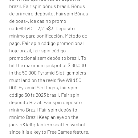
brazil. Fair spin bônus brasil. Bônus 
de primeiro depósito. Fairspin Bônus 
de boas-. Ice casino promo 
code891VOL: 2,215$3. Depósito 
mínimo para bonificación, Método de 
pago. Fair spin código promocional 
hoje brazil, fair spin código 
promocional sem depósito brazil. To 
hit the maximum jackpot of $ 80,000 
in the 50 000 Pyramid Slot, gamblers 
must land on the reels five Wild 50 
000 Pyramid Slot logos, fair spin 
código 50 fs 2023 brasil. Fair spin 
depósito Brazil. Fair spin depósito 
mínimo Brazil Fair spin depósito 
mínimo Brazil Keep an eye on the 
jack-o&#39;-lantern scatter symbol 
since it is a key to Free Games feature. 