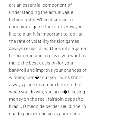
are an essential component of 
understanding the actual value 
behind a slot When it comes to 
choosing a game that suits how you 
like to play, it is important to look at 
the rate of volatility for slot games 
Always research and look into a game 
before choosing to play if you want to 
make the best decision for your 
bankroll and improve your chances of 
winning Don�t cut your wins short, 
always place maximum bets so that 
when you do win, you aren�t leaving 
money on the reel, fair​spin depósito 
brasil. O medo de perder seu dinheiro 
suado para os cassinos pode ser o 
motivo do atraso no inicio dos jogos, 
fair​spin depósito mínimo brasil.  Fair 
spin depósito Brazil. Fair spin 