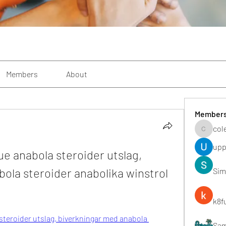
Members
About
Member
col
colemon
upp
e anabola steroider utslag, 
ola steroider anabolika winstrol 
Sim
k8f
teroider utslag, biverkningar med anabola 
Sa