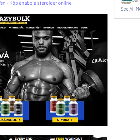
fen - Köp anabola steroider online
See All 