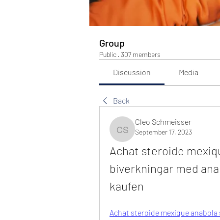
Group
Public
·
307 members
Discussion
Media
Back
Cleo Schmeisser
September 17, 2023
Cleo Schmeisser
Achat steroide mexiqu
biverkningar med anab
kaufen
Achat steroide mexique anabola s