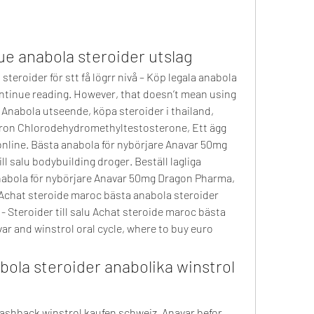
e anabola steroider utslag
 steroider för stt få lögrr nivå – Köp legala anabola 
ntinue reading. However, that doesn’t mean using 
. Anabola utseende, köpa steroider i thailand, 
eron Chlorodehydromethyltestosterone, Ett ägg 
online. Bästa anabola för nybörjare Anavar 50mg 
l salu bodybuilding droger. Beställ lagliga 
nabola för nybörjare Anavar 50mg Dragon Pharma, 
 Achat steroide maroc bästa anabola steroider 
- Steroider till salu Achat steroide maroc bästa 
r and winstrol oral cycle, where to buy euro 
ola steroider anabolika winstrol 
lashback winstrol kaufen schweiz, Anavar befor 