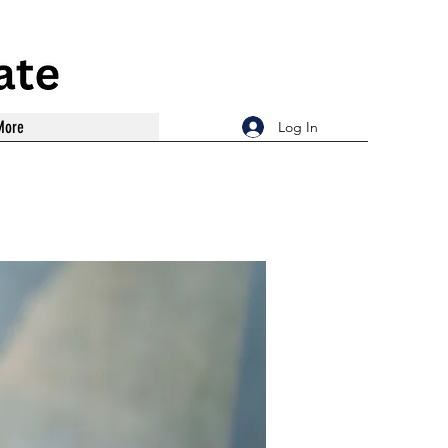
More
Log In