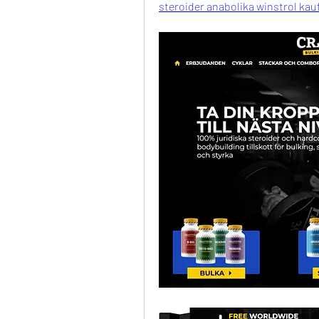
steroider anabolika winstrol kau