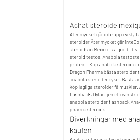
Achat steroide mexiqu
Äter mycket går inte upp i vikt, Ta
steroider Äter mycket går inteCo
steroids in Mexico is a good idea
steroid testos. Anabola testost
protein - Köp anabola steroider 
Dragon Pharma bästa steroider til
anabola steroider cykel. Bästa a
köp lagliga steroider få muskler.
flashback, Dylan gemelli winstrol 
anabola steroider flashback Anava
pharma steroids. 
Biverkningar med anab
kaufen
Anabola steroider biverkningar f