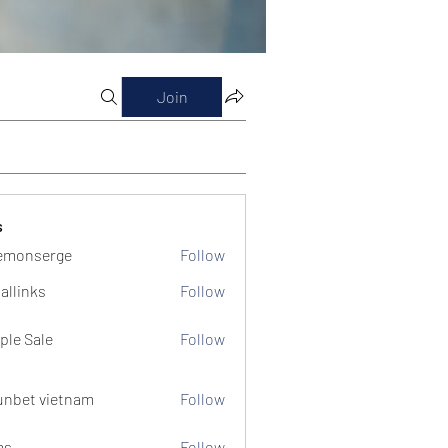
Join
s
emonserge
Follow
serge
allinks
Follow
ple Sale
Follow
unbet vietnam
Follow
ms
Follow