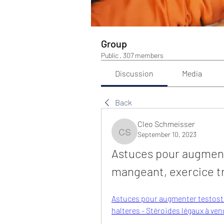
Group
Public
·
307 members
Discussion
Media
Back
Cleo Schmeisser
September 10, 2023
Cleo Schmeisser
Astuces pour augment
mangeant, exercice tr
Astuces pour augmenter testosté
halteres - Stéroïdes légaux à ven