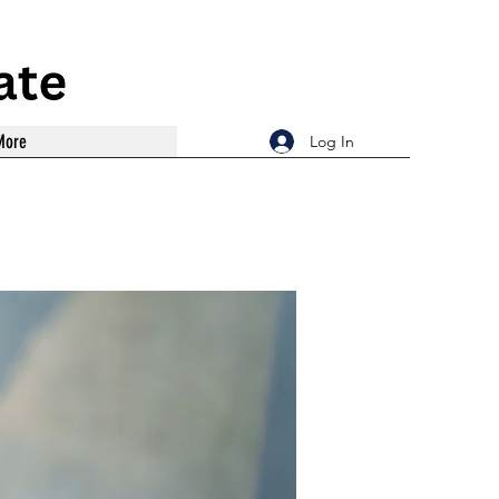
More
Log In