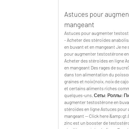
Astuces pour augment
mangeant
Astuces pour augmenter testosté
- Acheter des stéroïdes anaboli
en buvant et en mangeant Je ne s
pour augmenter testostérone en 
Acheter des stéroïdes en ligne 
en mangeant Des rages de sucre? P
dans ton alimentation du poisso
graines et noix (noix, noix de cajou
et certains aliments riches comme
quelques-uns. Сеты; Роллы; Пи
augmenter testostérone en buvant
stéroïdes en ligne Astuces pour 
mangeant -- Click here &amp;gt;&
zinc est un booster de testostér