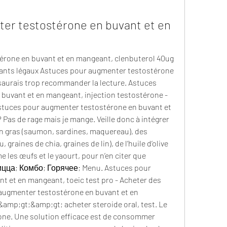
er testostérone en buvant et en 
rone en buvant et en mangeant, clenbuterol 40ug 
sants légaux Astuces pour augmenter testostérone 
aurais trop recommander la lecture. Astuces 
buvant et en mangeant, injection testostérone - 
Astuces pour augmenter testostérone en buvant et 
as de rage mais je mange. Veille donc à intégrer 
n gras (saumon, sardines, maquereau), des 
, graines de chia, graines de lin), de l’huile d’olive 
 les œufs et le yaourt, pour n’en citer que 
цца; Комбо; Горячее; Menu. Astuces pour 
 et en mangeant, toeic test pro - Acheter des 
augmenter testostérone en buvant et en 
amp;gt;&amp;gt; acheter steroide oral, test. Le 
one. Une solution efficace est de consommer 