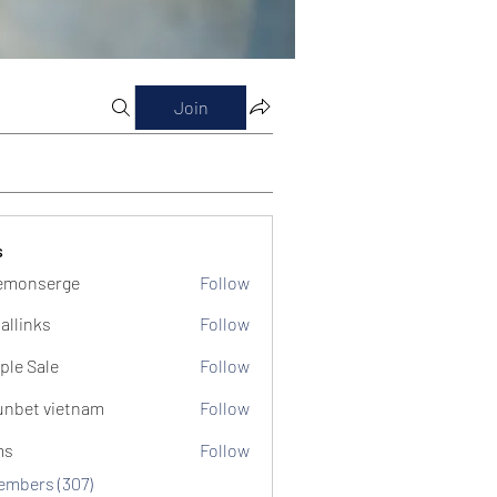
Join
s
emonserge
Follow
serge
allinks
Follow
ple Sale
Follow
unbet vietnam
Follow
ms
Follow
Members (307)