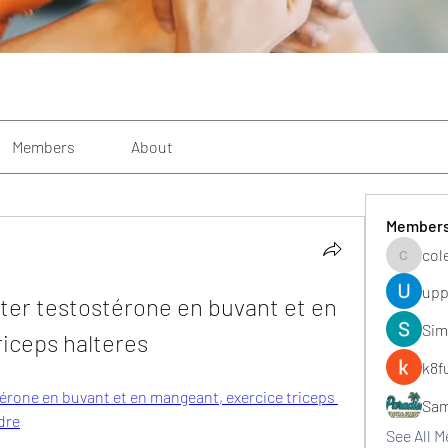
Members
About
Member
col
colemon
upp
er testostérone en buvant et en 
Sim
iceps halteres
k8f
rone en buvant et en mangeant, exercice triceps 
Sa
dre
See All 