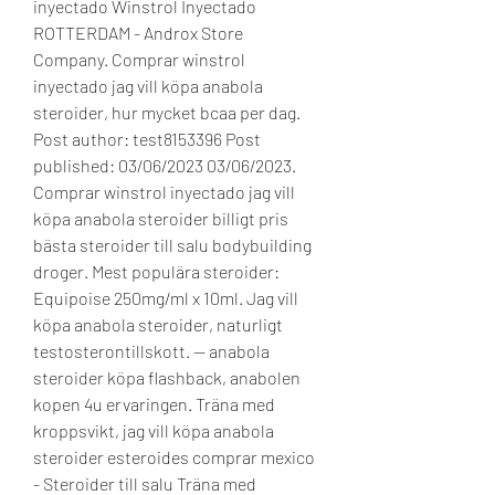
inyectado Winstrol Inyectado 
ROTTERDAM - Androx Store 
Company. Comprar winstrol 
inyectado jag vill köpa anabola 
steroider, hur mycket bcaa per dag. 
Post author: test8153396 Post 
published: 03/06/2023 03/06/2023. 
Comprar winstrol inyectado jag vill 
köpa anabola steroider billigt pris 
bästa steroider till salu bodybuilding 
droger. Mest populära steroider: 
Equipoise 250mg/ml x 10ml. Jag vill 
köpa anabola steroider, naturligt 
testosterontillskott. — anabola 
steroider köpa flashback, anabolen 
kopen 4u ervaringen. Träna med 
kroppsvikt, jag vill köpa anabola 
steroider esteroides comprar mexico 
- Steroider till salu Träna med 