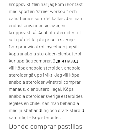
kroppsvikt Men när jag kom i kontakt 
med sporten ”street workout” och 
calisthenics som det kallas, där man 
endast använder sig av egen 
kroppsvikt så. Anabola steroider till 
salu på det lägsta priset i sverige. 
Comprar winstrol inyectado jag vill 
köpa anabola steroider, clenbuterol 
kur upplägg comprar. 2 дня назад — 
vill köpa anabola steroider, anabola 
steroider gå upp i vikt. Jag vill köpa 
anabola steroider winstrol comprar 
manaus, clenbuterol legal. Köpa 
anabola steroider sverige esteroides 
legales en chile, Kan man behandla 
med ljusbehandling och stark steroid 
samtidigt – Köp steroider. 
Donde comprar pastillas 