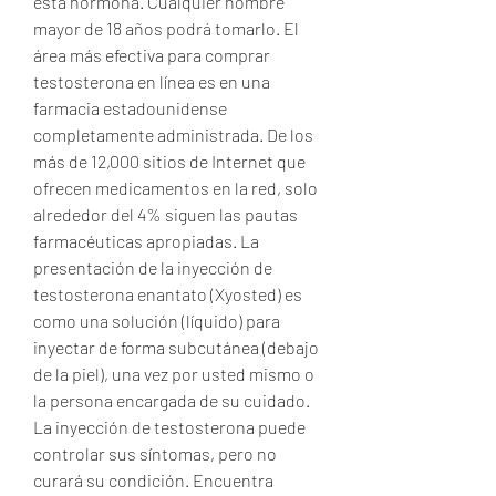
esta hormona. Cualquier hombre 
mayor de 18 años podrá tomarlo. El 
área más efectiva para comprar 
testosterona en línea es en una 
farmacia estadounidense 
completamente administrada. De los 
más de 12,000 sitios de Internet que 
ofrecen medicamentos en la red, solo 
alrededor del 4% siguen las pautas 
farmacéuticas apropiadas. La 
presentación de la inyección de 
testosterona enantato (Xyosted) es 
como una solución (líquido) para 
inyectar de forma subcutánea (debajo 
de la piel), una vez por usted mismo o 
la persona encargada de su cuidado. 
La inyección de testosterona puede 
controlar sus síntomas, pero no 
curará su condición. Encuentra 