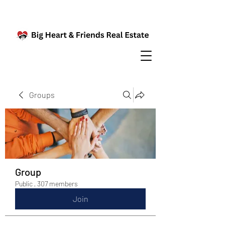
Groups
Group
Public
·
307 members
Join