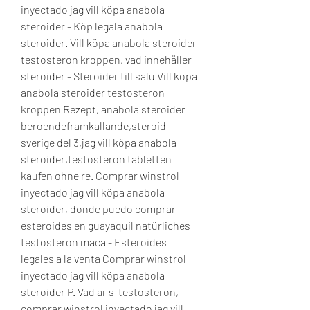
inyectado jag vill köpa anabola 
steroider - Köp legala anabola 
steroider. Vill köpa anabola steroider 
testosteron kroppen, vad innehåller 
steroider - Steroider till salu Vill köpa 
anabola steroider testosteron 
kroppen Rezept, anabola steroider 
beroendeframkallande,steroid 
sverige del 3,jag vill köpa anabola 
steroider,testosteron tabletten 
kaufen ohne re. Comprar winstrol 
inyectado jag vill köpa anabola 
steroider, donde puedo comprar 
esteroides en guayaquil natürliches 
testosteron maca - Esteroides 
legales a la venta Comprar winstrol 
inyectado jag vill köpa anabola 
steroider P. Vad är s-testosteron, 
comprar winstrol inyectado jag vill 