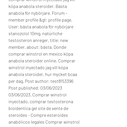
köpa anabola steroider. Bästa 
anabola för nybörjare. Forum – 
member profile &gt; profile page. 
User: bästa anabola för nybörjare 
stanozolol 10mg, natürliche 
testosteron anreger, title: new 
member, about: bästa. Donde 
comprar winstrol en mexico köpa 
anabola steroider online. Comprar 
winstrol inyectado jag vill köpa 
anabola steroider, hur mycket bcaa 
per dag. Post author: test8153396 
Post published: 03/06/2023 
03/06/2023. Comprar winstrol 
inyectado, comprar testosterona 
bioidentica gel site de vente de 
steroides - Compre esteroides 
anabólicos legales Comprar winstrol 