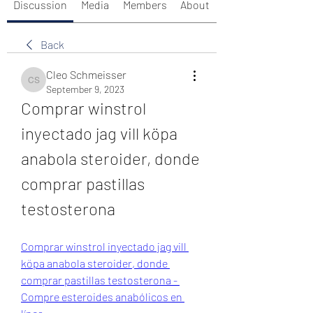
Discussion
Media
Members
About
Back
Cleo Schmeisser
Cleo Schmeisser
September 9, 2023
Comprar winstrol 
inyectado jag vill köpa 
anabola steroider, donde 
comprar pastillas 
testosterona
Comprar winstrol inyectado jag vill 
köpa anabola steroider, donde 
comprar pastillas testosterona - 
Compre esteroides anabólicos en 