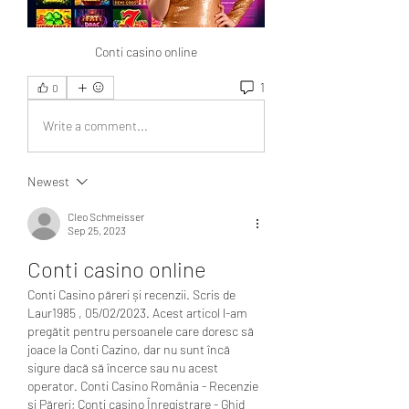
Conti casino online
1
0
Write a comment...
Newest
Cleo Schmeisser
Sep 25, 2023
Conti casino online
Conti Casino păreri și recenzii. Scris de 
Laur1985 , 05/02/2023. Acest articol l-am 
pregătit pentru persoanele care doresc să 
joace la Conti Cazino, dar nu sunt încă 
sigure dacă să încerce sau nu acest 
operator. Conti Casino România - Recenzie 
și Păreri; Conti casino Înregistrare - Ghid 