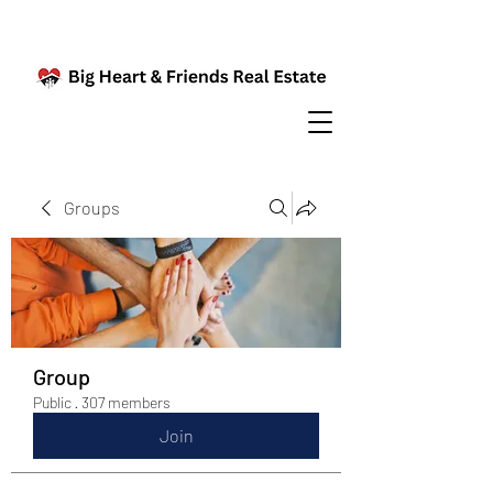
Groups
Group
Public
·
307 members
Join