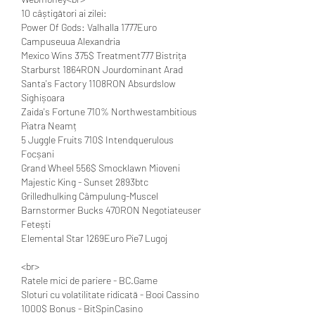
10 câștigători ai zilei:
Power Of Gods: Valhalla 1777Euro 
Campuseuua Alexandria 
Mexico Wins 375$ Treatment777 Bistrița 
Starburst 1864RON Jourdominant Arad 
Santa's Factory 1108RON Absurdslow 
Sighișoara 
Zaida's Fortune 710% Northwestambitious 
Piatra Neamț 
5 Juggle Fruits 710$ Intendquerulous 
Focșani 
Grand Wheel 556$ Smocklawn Mioveni 
Majestic King - Sunset 2893btc 
Grilledhulking Câmpulung-Muscel 
Barnstormer Bucks 470RON Negotiateuser 
Fetești 
Elemental Star 1269Euro Pie7 Lugoj 
<br>
Ratele mici de pariere - BC.Game
Sloturi cu volatilitate ridicată - Booi Cassino
1000$ Bonus - BitSpinCasino