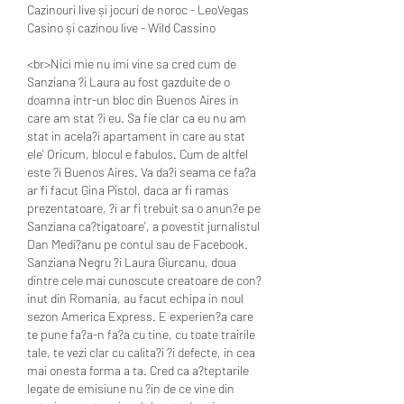
Cazinouri live și jocuri de noroc - LeoVegas
Casino și cazinou live - Wild Cassino
<br>Nici mie nu imi vine sa cred cum de 
Sanziana ?i Laura au fost gazduite de o 
doamna intr-un bloc din Buenos Aires in 
care am stat ?i eu. Sa fie clar ca eu nu am 
stat in acela?i apartament in care au stat 
ele' Oricum, blocul e fabulos. Cum de altfel 
este ?i Buenos Aires. Va da?i seama ce fa?a 
ar fi facut Gina Pistol, daca ar fi ramas 
prezentatoare, ?i ar fi trebuit sa o anun?e pe 
Sanziana ca?tigatoare', a povestit jurnalistul 
Dan Medi?anu pe contul sau de Facebook. 
Sanziana Negru ?i Laura Giurcanu, doua 
dintre cele mai cunoscute creatoare de con?
inut din Romania, au facut echipa in noul 
sezon America Express. E experien?a care 
te pune fa?a-n fa?a cu tine, cu toate trairile 
tale, te vezi clar cu calita?i ?i defecte, in cea 
mai onesta forma a ta. Cred ca a?teptarile 
legate de emisiune nu ?in de ce vine din 