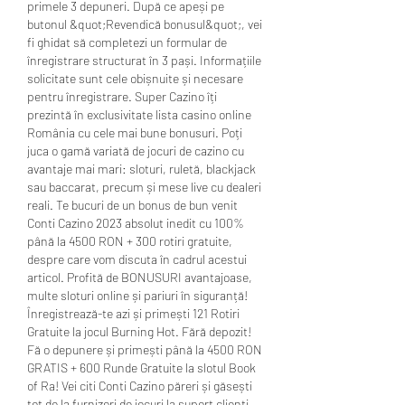
primele 3 depuneri. După ce apeși pe 
butonul &quot;Revendică bonusul&quot;, vei 
fi ghidat să completezi un formular de 
înregistrare structurat în 3 pași. Informațiile 
solicitate sunt cele obișnuite și necesare 
pentru înregistrare. Super Cazino îți 
prezintă în exclusivitate lista casino online 
România cu cele mai bune bonusuri. Poți 
juca o gamă variată de jocuri de cazino cu 
avantaje mai mari: sloturi, ruletă, blackjack 
sau baccarat, precum și mese live cu dealeri 
reali. Te bucuri de un bonus de bun venit 
Conti Cazino 2023 absolut inedit cu 100% 
până la 4500 RON + 300 rotiri gratuite, 
despre care vom discuta în cadrul acestui 
articol. Profită de BONUSURI avantajoase, 
multe sloturi online și pariuri în siguranță!  
Înregistrează-te azi și primești 121 Rotiri 
Gratuite la jocul Burning Hot. Fără depozit!  
Fă o depunere și primești până la 4500 RON 
GRATIS + 600 Runde Gratuite la slotul Book 
of Ra! Vei citi Conti Cazino păreri și găsești 
tot de la furnizori de jocuri la suport clienți 