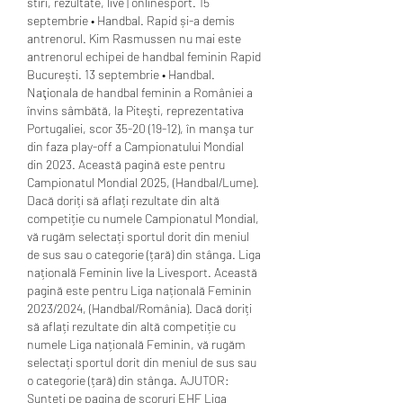
stiri, rezultate, live | onlinesport. 15 
septembrie • Handbal. Rapid și-a demis 
antrenorul. Kim Rasmussen nu mai este 
antrenorul echipei de handbal feminin Rapid 
București. 13 septembrie • Handbal. 
Naţionala de handbal feminin a României a 
învins sâmbătă, la Piteşti, reprezentativa 
Portugaliei, scor 35-20 (19-12), în manşa tur 
din faza play-off a Campionatului Mondial 
din 2023. Această pagină este pentru 
Campionatul Mondial 2025, (Handbal/Lume). 
Dacă doriți să aflați rezultate din altă 
competiție cu numele Campionatul Mondial, 
vă rugăm selectați sportul dorit din meniul 
de sus sau o categorie (țară) din stânga. Liga 
națională Feminin live la Livesport. Această 
pagină este pentru Liga națională Feminin 
2023/2024, (Handbal/România). Dacă doriți 
să aflați rezultate din altă competiție cu 
numele Liga națională Feminin, vă rugăm 
selectați sportul dorit din meniul de sus sau 
o categorie (țară) din stânga. AJUTOR: 
Sunteți pe pagina de scoruri EHF Liga 