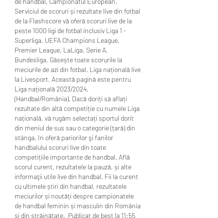
de handbal, Campionatul European. 
Serviciul de scoruri și rezultate live din fotbal 
de la Flashscore vă oferă scoruri live de la 
peste 1000 ligi de fotbal inclusiv Liga 1 - 
Superliga, UEFA Champions League, 
Premier League, LaLiga, Serie A, 
Bundesliga. Găsește toate scorurile la 
meciurile de azi din fotbal. Liga națională live 
la Livesport. Această pagină este pentru 
Liga națională 2023/2024, 
(Handbal/România). Dacă doriți să aflați 
rezultate din altă competiție cu numele Liga 
națională, vă rugăm selectați sportul dorit 
din meniul de sus sau o categorie (țară) din 
stânga. In oferă pariorilor şi fanilor 
handbalului scoruri live din toate 
competițiile importante de handbal. Află 
scorul curent, rezultatele la pauză, și alte 
informaţii utile live din handbal. Fii la curent 
cu ultimele știri din handbal, rezultatele 
meciurilor și noutăți despre campionatele 
de handbal feminin și masculin din România 
și din străinătate.  Publicat de best la 11:55 