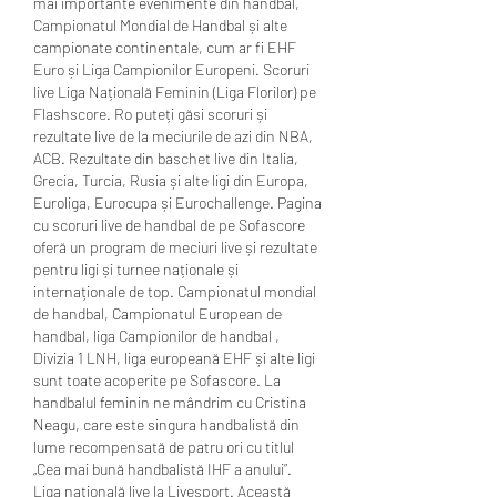
mai importante evenimente din handbal, 
Campionatul Mondial de Handbal și alte 
campionate continentale, cum ar fi EHF 
Euro și Liga Campionilor Europeni. Scoruri 
live Liga Națională Feminin (Liga Florilor) pe 
Flashscore. Ro puteți găsi scoruri și 
rezultate live de la meciurile de azi din NBA, 
ACB. Rezultate din baschet live din Italia, 
Grecia, Turcia, Rusia și alte ligi din Europa, 
Euroliga, Eurocupa și Eurochallenge. Pagina 
cu scoruri live de handbal de pe Sofascore 
oferă un program de meciuri live și rezultate 
pentru ligi și turnee naționale și 
internaționale de top. Campionatul mondial 
de handbal, Campionatul European de 
handbal, liga Campionilor de handbal , 
Divizia 1 LNH, liga europeană EHF și alte ligi 
sunt toate acoperite pe Sofascore. La 
handbalul feminin ne mândrim cu Cristina 
Neagu, care este singura handbalistă din 
lume recompensată de patru ori cu titlul 
„Cea mai bună handbalistă IHF a anului”. 
Liga națională live la Livesport. Această 