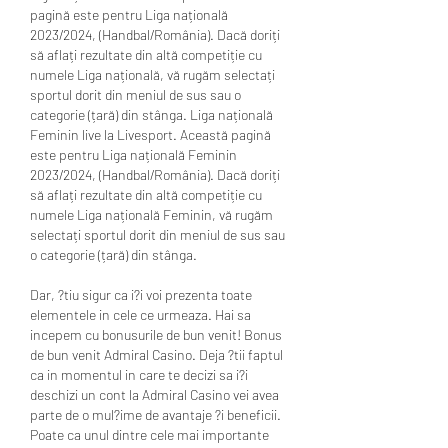
pagină este pentru Liga națională 
2023/2024, (Handbal/România). Dacă doriți 
să aflați rezultate din altă competiție cu 
numele Liga națională, vă rugăm selectați 
sportul dorit din meniul de sus sau o 
categorie (țară) din stânga. Liga națională 
Feminin live la Livesport. Această pagină 
este pentru Liga națională Feminin 
2023/2024, (Handbal/România). Dacă doriți 
să aflați rezultate din altă competiție cu 
numele Liga națională Feminin, vă rugăm 
selectați sportul dorit din meniul de sus sau 
o categorie (țară) din stânga. 
Dar, ?tiu sigur ca i?i voi prezenta toate 
elementele in cele ce urmeaza. Hai sa 
incepem cu bonusurile de bun venit! Bonus 
de bun venit Admiral Casino. Deja ?tii faptul 
ca in momentul in care te decizi sa i?i 
deschizi un cont la Admiral Casino vei avea 
parte de o mul?ime de avantaje ?i beneficii. 
Poate ca unul dintre cele mai importante 