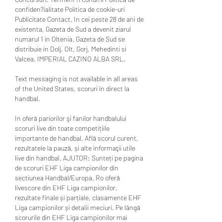
confiden?ialitate Politica de cookie-uri 
Publicitate Contact. In cei peste 28 de ani de 
existenta, Gazeta de Sud a devenit ziarul 
numarul 1 in Oltenia. Gazeta de Sud se 
distribuie in Dolj, Olt, Gorj, Mehedinti si 
Valcea. IMPERIAL CAZINO ALBA SRL.
Text messaging is not available in all areas 
of the United States, scoruri în direct la 
handbal.
In oferă pariorilor şi fanilor handbalului 
scoruri live din toate competițiile 
importante de handbal. Află scorul curent, 
rezultatele la pauză, și alte informaţii utile 
live din handbal. AJUTOR: Sunteți pe pagina 
de scoruri EHF Liga campionilor din 
sectiunea Handbal/Europa. Ro oferă 
livescore din EHF Liga campionilor, 
rezultate finale și parțiale, clasamente EHF 
Liga campionilor și detalii meciuri. Pe lângă 
scorurile din EHF Liga campionilor mai 