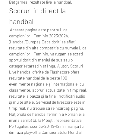
Betgames, rezultate live la handbal.
Scoruri în direct la 
handbal
 Această pagină este pentru Liga 
campionilor - Feminin 2023/2024, 
(Handbal/Europa). Dacă doriți să aflați 
rezultate din altă competiție cu numele Liga 
campionilor - Feminin, vă rugăm selectați 
sportul dorit din meniul de sus sau o 
categorie (țară) din stânga. Ajutor: Scoruri 
Live handbal oferite de Flashscore oferă 
rezultate handbal de la peste 100 
evenimente naționale și internaționale, cu 
clasamente, scoruri actualizate în timp real, 
rezultate la pauză şi la final, notificări audio 
şi multe altele. Serviciul de livescore este în 
timp real, nu trebuie să reîncărcați pagina. 
Naţionala de handbal feminin a României a 
învins sâmbătă, la Piteşti, reprezentativa 
Portugaliei, scor 35-20 (19-12), în manşa tur 
din faza play-off a Campionatului Mondial 