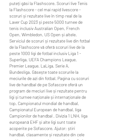
puteți găsi la Flashscore. Scoruri live Tenis 
la Flashscore - cel mai rapid livescore - 
scoruri și rezultate live în timp real de la 
Laver Cup 2023 și peste 5000 turnee de 
tenis inclusiv Australian Open, French 
Open, Wimbledon, US Open și altele. 
Serviciul de scoruri și rezultate live din fotbal 
de la Flashscore vă oferă scoruri live de la 
peste 1000 ligi de fotbal inclusiv Liga 1 - 
Superliga, UEFA Champions League, 
Premier League, LaLiga, Serie A, 
Bundesliga. Găsește toate scorurile la 
meciurile de azi din fotbal. Pagina cu scoruri 
live de handbal de pe Sofascore oferă un 
program de meciuri live și rezultate pentru 
ligi și turnee naționale și internaționale de 
top. Campionatul mondial de handbal, 
Campionatul European de handbal, liga 
Campionilor de handbal , Divizia 1 LNH, liga 
europeană EHF și alte ligi sunt toate 
acoperite pe Sofascore. Ajutor: știri 
handbal, clasamente și rezultate din cele 