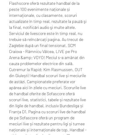
Flashscore oferă rezultate handbal de la 
peste 100 evenimente naționale și 
internaționale, cu clasamente, scoruri 
actualizate în timp real, rezultate la pauză şi 
la final, notificări audio şi multe altele. 
Serviciul de livescore este în timp real, nu 
trebuie să reîncărcați pagina. Au trecut de 
Zaglebie după un final tensionat. SCM 
Craiova - Râmnicu Vâlcea, LIVE pe Pro 
Arena &amp; VOYO! Meciul s-a amânat din 
cauza problemelor electrice din sală. 
Cutremur la Rapid: Kim Rasmussen, OUT 
din Giulești! Handbal scoruri live și meciurile 
de astăzi. Campionatele preferate vor 
apărea aici în zilele cu meciuri. Scorurile live 
de handbal oferite de Sofascore oferă 
scoruri live, statistici, tabele și rezultate live 
din ligile de handbal, inclusiv Bundesliga și 
Franța D1. Pagina cu scoruri live de handbal 
de pe Sofascore oferă un program de 
meciuri live și rezultate pentru ligi și turnee 
naționale și internaționale de top. Handbal - 