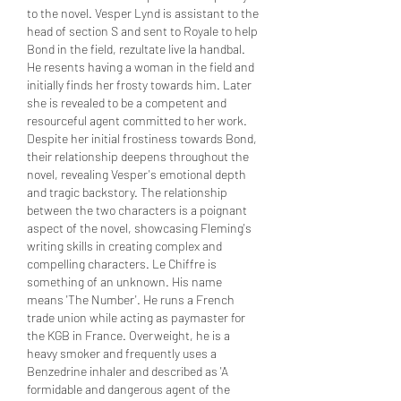
to the novel. Vesper Lynd is assistant to the 
head of section S and sent to Royale to help 
Bond in the field, rezultate live la handbal. 
He resents having a woman in the field and 
initially finds her frosty towards him. Later 
she is revealed to be a competent and 
resourceful agent committed to her work. 
Despite her initial frostiness towards Bond, 
their relationship deepens throughout the 
novel, revealing Vesper's emotional depth 
and tragic backstory. The relationship 
between the two characters is a poignant 
aspect of the novel, showcasing Fleming's 
writing skills in creating complex and 
compelling characters. Le Chiffre is 
something of an unknown. His name 
means 'The Number'. He runs a French 
trade union while acting as paymaster for 
the KGB in France. Overweight, he is a 
heavy smoker and frequently uses a 
Benzedrine inhaler and described as 'A 
formidable and dangerous agent of the 