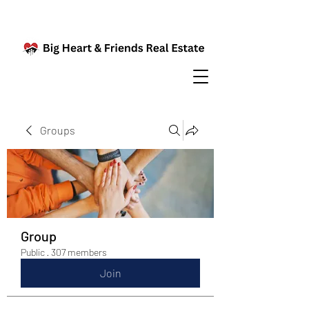
Groups
Group
Public
·
307 members
Join