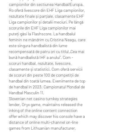
campionilor din sectiunea Handbal/Europa. 
Ro oferă livescore din EHF Liga campionilor, 
rezultate finale și parțiale, clasamente EHF 
Liga campionilor și detalii meciuri. Pe lângă 
scorurile din EHF Liga campionilor mai 
puteți găsi la Flashscore. La handbalul 
feminin ne mândrim cu Cristina Neagu, care 
este singura handbalistă din lume 
recompensată de patru ori cu titlul „Cea mai 
bună handbalistă IHF a anului”. Com - 
scoruri handbal, rezultate, livescore, 
clasamente și statistici. Com oferă servicii 
de scoruri din peste 100 de competiții de 
handbal din toată lumea. Evenimente de top 
de handbal în 2023: Campionatul Mondial de 
Handbal Masculin 11. 
Slovenian net casino turnkey strategies 
lender, Oryx game, maintains released the 
inking of the online content connection 
offer which may discover his console have a 
distance of online multi-channel on-line 
games from Lithuanian manufacturer, 