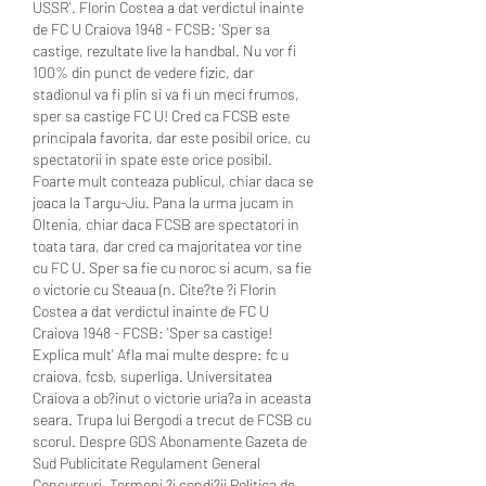
USSR'. Florin Costea a dat verdictul inainte 
de FC U Craiova 1948 - FCSB: 'Sper sa 
castige, rezultate live la handbal. Nu vor fi 
100% din punct de vedere fizic, dar 
stadionul va fi plin si va fi un meci frumos, 
sper sa castige FC U! Cred ca FCSB este 
principala favorita, dar este posibil orice, cu 
spectatorii in spate este orice posibil. 
Foarte mult conteaza publicul, chiar daca se 
joaca la Targu-Jiu. Pana la urma jucam in 
Oltenia, chiar daca FCSB are spectatori in 
toata tara, dar cred ca majoritatea vor tine 
cu FC U. Sper sa fie cu noroc si acum, sa fie 
o victorie cu Steaua (n. Cite?te ?i Florin 
Costea a dat verdictul inainte de FC U 
Craiova 1948 - FCSB: 'Sper sa castige! 
Explica mult' Afla mai multe despre: fc u 
craiova, fcsb, superliga. Universitatea 
Craiova a ob?inut o victorie uria?a in aceasta 
seara. Trupa lui Bergodi a trecut de FCSB cu 
scorul. Despre GDS Abonamente Gazeta de 
Sud Publicitate Regulament General 
Concursuri. Termeni ?i condi?ii Politica de 