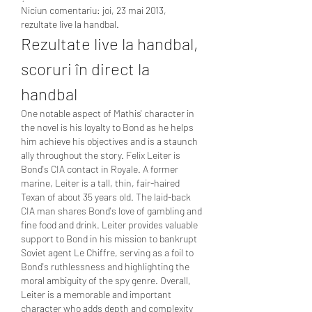
Niciun comentariu: joi, 23 mai 2013, 
rezultate live la handbal.
Rezultate live la handbal, 
scoruri în direct la 
handbal
One notable aspect of Mathis' character in 
the novel is his loyalty to Bond as he helps 
him achieve his objectives and is a staunch 
ally throughout the story. Felix Leiter is 
Bond's CIA contact in Royale. A former 
marine, Leiter is a tall, thin, fair-haired 
Texan of about 35 years old. The laid-back 
CIA man shares Bond's love of gambling and 
fine food and drink. Leiter provides valuable 
support to Bond in his mission to bankrupt 
Soviet agent Le Chiffre, serving as a foil to 
Bond's ruthlessness and highlighting the 
moral ambiguity of the spy genre. Overall, 
Leiter is a memorable and important 
character who adds depth and complexity 