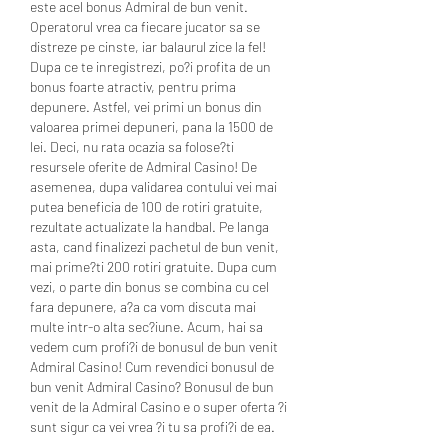
este acel bonus Admiral de bun venit. 
Operatorul vrea ca fiecare jucator sa se 
distreze pe cinste, iar balaurul zice la fel! 
Dupa ce te inregistrezi, po?i profita de un 
bonus foarte atractiv, pentru prima 
depunere. Astfel, vei primi un bonus din 
valoarea primei depuneri, pana la 1500 de 
lei. Deci, nu rata ocazia sa folose?ti 
resursele oferite de Admiral Casino! De 
asemenea, dupa validarea contului vei mai 
putea beneficia de 100 de rotiri gratuite, 
rezultate actualizate la handbal. Pe langa 
asta, cand finalizezi pachetul de bun venit, 
mai prime?ti 200 rotiri gratuite. Dupa cum 
vezi, o parte din bonus se combina cu cel 
fara depunere, a?a ca vom discuta mai 
multe intr-o alta sec?iune. Acum, hai sa 
vedem cum profi?i de bonusul de bun venit 
Admiral Casino! Cum revendici bonusul de 
bun venit Admiral Casino? Bonusul de bun 
venit de la Admiral Casino e o super oferta ?i 
sunt sigur ca vei vrea ?i tu sa profi?i de ea.