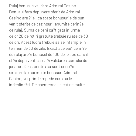
Rulaj bonus la validare Admiral Casino. 
Bonusul fara depunere oferit de Admiral 
Casino are ?i el, ca toate bonusurile de bun 
venit oferite de cazinouri, anumite cerin?e 
de rulaj. Suma de bani ca?tigata in urma 
celor 20 de rotiri gratuite trebuie rulate de 30 
de ori. Acest lucru trebuie sa se intample in 
termen de 30 de zile. Exact acelea?i cerin?e 
de rulaj are ?i bonusul de 100 de lei, pe care il 
ob?ii dupa verificarea ?i validarea contului de 
jucator. Deci, pentru ca sunt cerin?e 
similare la mai multe bonusuri Admiral 
Casino, vei prinde repede cum sa le 
indepline?ti. De asemenea, la cat de multe 
jocuri sunt pe platforma ?i la cat de 
distractive sunt, timpul va trece repede! 
Admiral Casino ' bonus pariuri sportive. 
Admiral Casino ii primete cu bra?ele 
deschise ?i pe pasiona?ii de pariuri sportive 
?i le ofera un alt bonus extraordinar., 
rezultate live handbal. Crede-ma, ?i pe mine, 
un balaur iubitor de jocuri de noroc, ma 