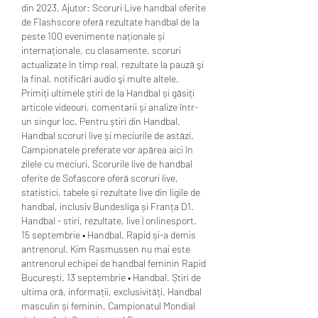
din 2023. Ajutor: Scoruri Live handbal oferite 
de Flashscore oferă rezultate handbal de la 
peste 100 evenimente naționale și 
internaționale, cu clasamente, scoruri 
actualizate în timp real, rezultate la pauză şi 
la final, notificări audio şi multe altele. 
Primiți ultimele știri de la Handbal și găsiți 
articole videouri, comentarii și analize într-
un singur loc. Pentru știri din Handbal. 
Handbal scoruri live și meciurile de astăzi. 
Campionatele preferate vor apărea aici în 
zilele cu meciuri. Scorurile live de handbal 
oferite de Sofascore oferă scoruri live, 
statistici, tabele și rezultate live din ligile de 
handbal, inclusiv Bundesliga și Franța D1. 
Handbal - stiri, rezultate, live | onlinesport. 
15 septembrie • Handbal. Rapid și-a demis 
antrenorul. Kim Rasmussen nu mai este 
antrenorul echipei de handbal feminin Rapid 
București. 13 septembrie • Handbal. Știri de 
ultima oră, informații, exclusivități. Handbal 
masculin și feminin, Campionatul Mondial 