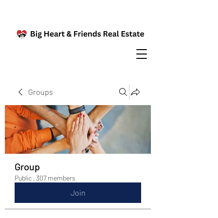
Groups
Group
Public
·
307 members
Join