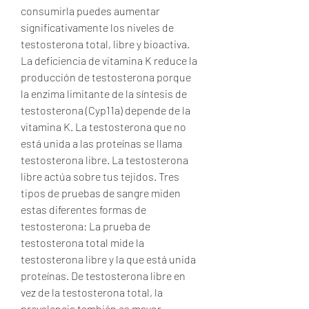
consumirla puedes aumentar 
significativamente los niveles de 
testosterona total, libre y bioactiva. 
La deficiencia de vitamina K reduce la 
producción de testosterona porque 
la enzima limitante de la síntesis de 
testosterona (Cyp11a) depende de la 
vitamina K. La testosterona que no 
está unida a las proteínas se llama 
testosterona libre. La testosterona 
libre actúa sobre tus tejidos. Tres 
tipos de pruebas de sangre miden 
estas diferentes formas de 
testosterona: La prueba de 
testosterona total mide la 
testosterona libre y la que está unida 
proteínas. De testosterona libre en 
vez de la testosterona total, la 
prevalencia también es mayor, 