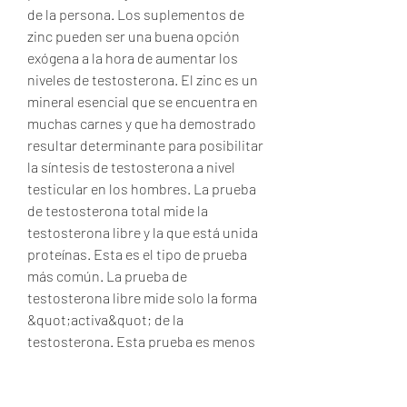
de la persona. Los suplementos de 
zinc pueden ser una buena opción 
exógena a la hora de aumentar los 
niveles de testosterona. El zinc es un 
mineral esencial que se encuentra en 
muchas carnes y que ha demostrado 
resultar determinante para posibilitar 
la síntesis de testosterona a nivel 
testicular en los hombres. La prueba 
de testosterona total mide la 
testosterona libre y la que está unida 
proteínas. Esta es el tipo de prueba 
más común. La prueba de 
testosterona libre mide solo la forma 
&quot;activa&quot; de la 
testosterona. Esta prueba es menos 
común, pero puede ser más útil para 
diagnosticar ciertas afecciones 
médicas. La testosterona unida se 