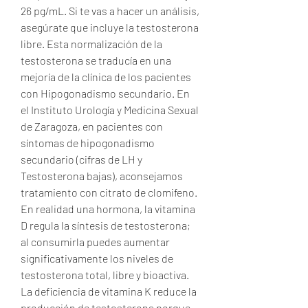
26 pg/mL. Si te vas a hacer un análisis, 
asegúrate que incluye la testosterona 
libre. Esta normalización de la 
testosterona se traducía en una 
mejoría de la clínica de los pacientes 
con Hipogonadismo secundario. En 
el Instituto Urología y Medicina Sexual 
de Zaragoza, en pacientes con 
síntomas de hipogonadismo 
secundario (cifras de LH y 
Testosterona bajas), aconsejamos 
tratamiento con citrato de clomifeno. 
En realidad una hormona, la vitamina 
D regula la síntesis de testosterona; 
al consumirla puedes aumentar 
significativamente los niveles de 
testosterona total, libre y bioactiva. 
La deficiencia de vitamina K reduce la 
producción de testosterona porque 