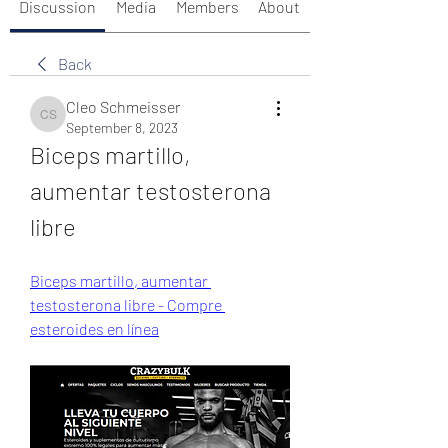
Discussion
Media
Members
About
Back
Cleo Schmeisser
Cleo Schmeisser
September 8, 2023
Biceps martillo, 
aumentar testosterona 
libre
Biceps martillo, aumentar 
testosterona libre - Compre 
esteroides en línea