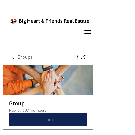
Groups
Group
Public
·
307 members
Join