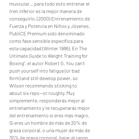
muscular… para todo esto entrenar el 
tren inferior es la mejor manera de 
conseguirlo. (2000) Entrenamiento de 
Fuerza y Potencia en Niños y Jóvenes. 
PubliCE Premium sido denominado 
como fase sensible específica para 
esta capacidad (Winter 1986). En The 
Ultimate Guide to Weight Training for 
Boxing”, el autor Robert G. You can’t 
push yourself into fatigue (or bad 
form) and still develop power, so 
Wilson recommends sticking to 
about six reps—or roughly. Muy 
simplemente, responderás mejor al 
entrenamiento y te recuperarás mejor 
del entrenamiento si eres más magro. 
Si eres un hombre de más de 20% de 
grasa corporal, o una mujer de más de 
30% de grasa corporal, bajar al rango 