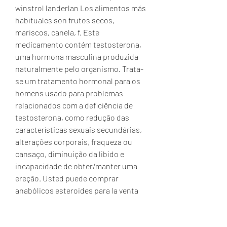
winstrol landerlan Los alimentos más 
habituales son frutos secos, 
mariscos, canela, f. Este 
medicamento contém testosterona, 
uma hormona masculina produzida 
naturalmente pelo organismo. Trata-
se um tratamento hormonal para os 
homens usado para problemas 
relacionados com a deficiência de 
testosterona, como redução das 
características sexuais secundárias, 
alterações corporais, fraqueza ou 
cansaço, diminuição da libido e 
incapacidade de obter/manter uma 
ereção. Usted puede comprar 
anabólicos esteroides para la venta 
online con. En españa! comprar 
esteroides: dianabol, estanozolol, 
testosterona, trembolona, 