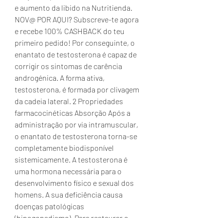
e aumento da libido na Nutritienda. 
NOV@ POR AQUI? Subscreve-te agora 
e recebe 100% CASHBACK do teu 
primeiro pedido! Por conseguinte, o 
enantato de testosterona é capaz de 
corrigir os sintomas de carência 
androgénica. A forma ativa, 
testosterona, é formada por clivagem 
da cadeia lateral. 2 Propriedades 
farmacocinéticas Absorção Após a 
administração por via intramuscular, 
o enantato de testosterona torna-se 
completamente biodisponível 
sistemicamente. A testosterona é 
uma hormona necessária para o 
desenvolvimento físico e sexual dos 
homens. A sua deficiência causa 
doenças patológicas 
(hipogonadismo). Para restaurar o 