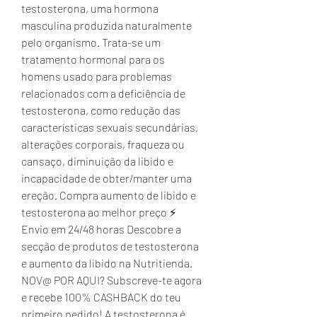
testosterona, uma hormona 
masculina produzida naturalmente 
pelo organismo. Trata-se um 
tratamento hormonal para os 
homens usado para problemas 
relacionados com a deficiência de 
testosterona, como redução das 
características sexuais secundárias, 
alterações corporais, fraqueza ou 
cansaço, diminuição da libido e 
incapacidade de obter/manter uma 
ereção. Compra aumento de libido e 
testosterona ao melhor preço ⚡ 
Envio em 24/48 horas Descobre a 
secção de produtos de testosterona 
e aumento da libido na Nutritienda. 
NOV@ POR AQUI? Subscreve-te agora 
e recebe 100% CASHBACK do teu 
primeiro pedido! A testosterona é 