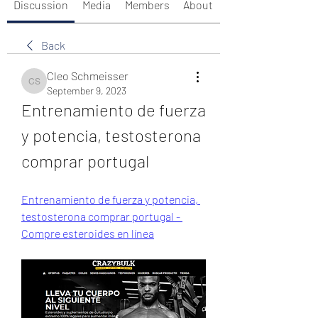
Discussion
Media
Members
About
Back
Cleo Schmeisser
Cleo Schmeisser
September 9, 2023
Entrenamiento de fuerza 
y potencia, testosterona 
comprar portugal
Entrenamiento de fuerza y potencia, 
testosterona comprar portugal - 
Compre esteroides en línea