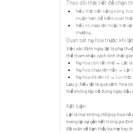
Theo dõi thời tiết để chọn th
Nếu thời tiết nắng nóng, hoa
muộn hơn để kiểm soát thời 
Nếu có mưa lớn hoặc trời lạn
thường.
Quan sát nụ hoa trước khi lặt
Việc xác định ngày lặt lá phụ thuộ
thể tham khảo cách tính thời gian
Nụ hoa còn rất nhỏ → Lặt lá
Nụ hoa chưa lớn hẳn → Lặt l
Nụ hoa đã lớn rõ → Lùi thời 
Lưu ý: Nếu lặt lá quá sớm, hoa có
thể không kịp nở đúng ngày đầu
Kết luận
Lặt lá mai không chỉ giúp hoa nở
mang lại sự gắn kết trong gia đì
độ xuân về bạn thấy ba mẹ hay ông