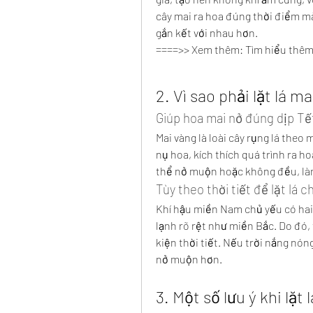
cây mai ra hoa đúng thời điểm mà
gắn kết với nhau hơn.
====>> Xem thêm: Tìm hiểu thêm
2. Vì sao phải lặt lá ma
Giúp hoa mai nở đúng dịp Tế
Mai vàng là loài cây rụng lá theo 
nụ hoa, kích thích quá trình ra ho
thể nở muộn hoặc không đều, làm
Tùy theo thời tiết để lặt lá 
Khí hậu miền Nam chủ yếu có ha
lạnh rõ rệt như miền Bắc. Do đó, t
kiện thời tiết. Nếu trời nắng nón
nở muộn hơn.
3. Một số lưu ý khi lặt 