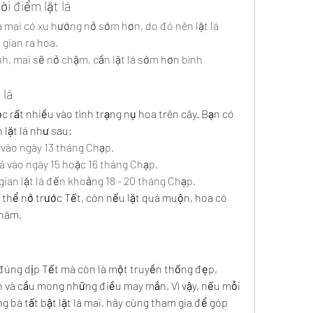
ời điểm lặt lá
 mai có xu hướng nở sớm hơn, do đó nên lặt lá 
gian ra hoa.
h, mai sẽ nở chậm, cần lặt lá sớm hơn bình 
 lá
c rất nhiều vào tình trạng nụ hoa trên cây. Bạn có 
 lặt lá như sau:
 vào ngày 13 tháng Chạp.
á vào ngày 15 hoặc 16 tháng Chạp.
gian lặt lá đến khoảng 18 - 20 tháng Chạp.
 thể nở trước Tết, còn nếu lặt quá muộn, hoa có 
 năm.
 đúng dịp Tết mà còn là một truyền thống đẹp, 
nh và cầu mong những điều may mắn. Vì vậy, nếu mỗi 
 bà tất bật lặt lá mai, hãy cùng tham gia để góp 