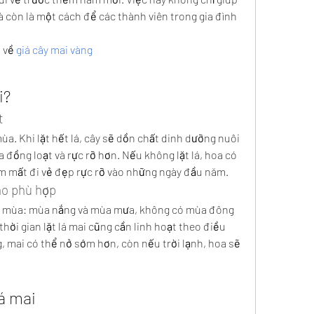
 còn là một cách để các thành viên trong gia đình 
 về 
giá cây mai vàng
i?
t
mùa. Khi lặt hết lá, cây sẽ dồn chất dinh dưỡng nuôi 
a đồng loạt và rực rỡ hơn. Nếu không lặt lá, hoa có 
 mất đi vẻ đẹp rực rỡ vào những ngày đầu năm.
cho phù hợp
i mùa: mùa nắng và mùa mưa, không có mùa đông 
hời gian lặt lá mai cũng cần linh hoạt theo điều 
g, mai có thể nở sớm hơn, còn nếu trời lạnh, hoa sẽ 
lá mai