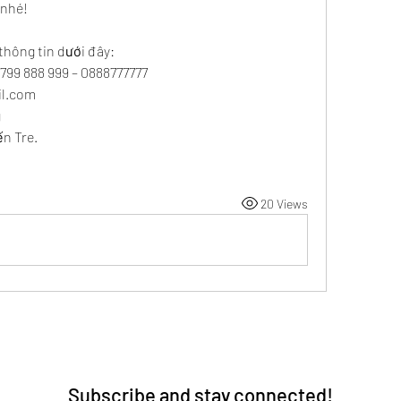
 nhé!
thông tin dưới đây:
0799 888 999 – 0888777777
l.com
g
ến Tre.
20 Views
Subscribe and stay connected!