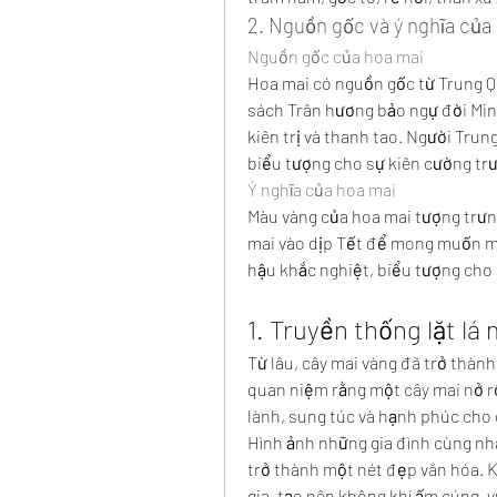
2. Nguồn gốc và ý nghĩa của
Nguồn gốc của hoa mai
Hoa mai có nguồn gốc từ Trung Q
sách Trân hương bảo ngự đời Minh
kiên trị và thanh tao. Người Trun
biểu tượng cho sự kiên cường trư
Ý nghĩa của hoa mai
Màu vàng của hoa mai tượng trưng
mai vào dịp Tết để mong muốn may
hậu khắc nghiệt, biểu tượng cho 
1. Truyền thống lặt lá 
Từ lâu, cây mai vàng đã trở thàn
quan niệm rằng một cây mai nở rộ
lành, sung túc và hạnh phúc cho
Hình ảnh những gia đình cùng nha
trở thành một nét đẹp văn hóa. 
gia, tạo nên không khí ấm cúng, v