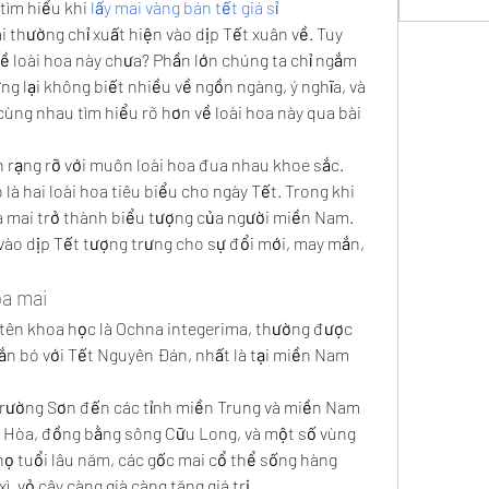
tìm hiểu khi 
lấy mai vàng bán tết giá sỉ
 thường chỉ xuất hiện vào dịp Tết xuân về. Tuy 
ề loài hoa này chưa? Phần lớn chúng ta chỉ ngắm 
ng lại không biết nhiều về ngồn ngàng, ý nghĩa, và 
ùng nhau tìm hiểu rõ hơn về loài hoa này qua bài 
n rạng rỡ với muôn loài hoa đua nhau khoe sắc. 
là hai loài hoa tiêu biểu cho ngày Tết. Trong khi 
a mai trở thành biểu tượng của người miền Nam. 
ào dịp Tết tượng trưng cho sự đổi mới, may mắn, 
oa mai
tên khoa học là Ochna integerima, thường được 
 gắn bó với Tết Nguyên Đán, nhất là tại miền Nam 
Trường Sơn đến các tỉnh miền Trung và miền Nam 
Hòa, đồng bằng sông Cữu Long, và một số vùng 
ọ tuổi lâu năm, các gốc mai cổ thể sống hàng 
ì, vỏ cây càng già càng tăng giá trị.