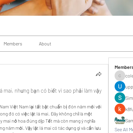
Members
About
Member
col
colemon
upp
á mai, nhưng bạn có biết vì sao phải làm vậy 
Sim
Nam Việt Nam lại tất bật chuẩn bị đón năm mới với 
k8f
ng đó có việc lặt lá mai. Đây không chỉ là một 
Sa
y mai nở hoa đúng dịp Tết mà còn mang ý nghĩa 
g năm mới. Vậy lặt lá mai có tác dụng gì và cần lưu 
See All 