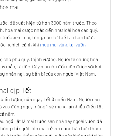
 hoa mai
uốc, đã xuất hiện từ hơn 3000 năm trước. Theo 
, hoa mai được nhắc đến như loài hoa cao quý, 
g Quốc xem mai, tùng, cúc là "Tuế tàn tam hữu", 
ớc nghịch cảnh khi 
mua mai vàng tại vườn
 cho phú quý, thịnh vượng. Người ta chưng hoa 
 mắn, tài lộc. Cây mai còn đối diện được với khí 
sự nhẫn nại, sự bền bỉ của con người Việt Nam.
mai dịp Tết
h biểu tượng của ngày Tết ở miền Nam. Người dân 
 vào đúng ngày mùng 1 sẽ mang lại nhiều điều tốt 
 cả năm.
u ngồi lặt lá mai trước sân nhà hay ngoài vườn đã 
Không chỉ người lớn mà trẻ em cũng háo hức tham 
ui vẻ trước thềm năm mới. Việc này không chỉ giúp 