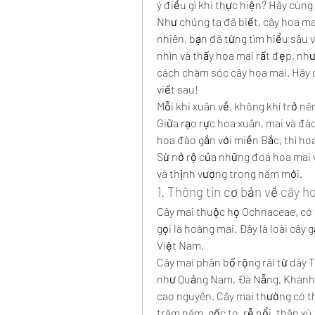
ý điều gì khi thực hiện? Hãy cùng 
Như chúng ta đã biết, cây hoa mai
nhiên, bạn đã từng tìm hiểu sâu v
nhìn và thấy hoa mai rất đẹp, như
cách chăm sóc cây hoa mai. Hãy c
viết sau!
Mỗi khi xuân về, không khí trở nê
Giữa rạo rực hoa xuân, mai và đào 
hoa đào gắn với miền Bắc, thì ho
Sừ nở rộ của những đoá hoa mai v
và thịnh vượng trong năm mới.
1. Thông tin cơ bản về cây h
Cây mai thuộc họ Ochnaceae, có 
gọi là hoàng mai. Đây là loài cây
Việt Nam.
Cây mai phân bố rộng rãi từ dãy 
như Quảng Nam, Đà Nẵng, Khánh 
cao nguyên. Cây mai thường có th
trăm năm, gốc to, rễ nổi, thân xù x