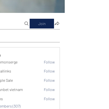
Join
s
emonserge
Follow
serge
allinks
Follow
ple Sale
Follow
unbet vietnam
Follow
ms
Follow
Members (307)