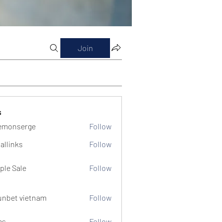
Join
s
emonserge
Follow
serge
allinks
Follow
ple Sale
Follow
unbet vietnam
Follow
ms
Follow