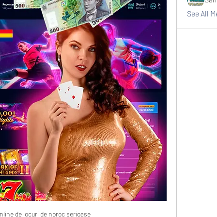
See All 
nline de jocuri de noroc serioase