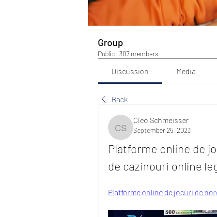
Group
Public
·
307 members
Discussion
Media
Back
Cleo Schmeisser
September 25, 2023
Cleo Schmeisser
Platforme online de jo
de cazinouri online le
Platforme online de jocuri de no