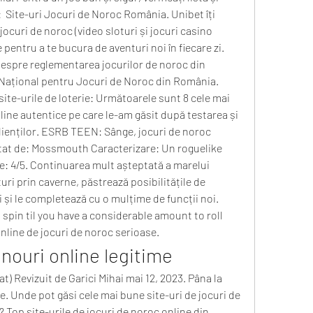
e:  Site-uri Jocuri de Noroc România. Unibet îți 
 jocuri de noroc (video sloturi și jocuri casino 
pentru a te bucura de aventuri noi în fiecare zi. 
 despre reglementarea jocurilor de noroc din 
 Național pentru Jocuri de Noroc din România. 
te-urile de loterie: Următoarele sunt 8 cele mai 
nline autentice pe care le-am găsit după testarea și 
lienților. ESRB TEEN: Sânge, jocuri de noroc 
ltat de: Mossmouth Caracterizare: Un roguelike 
te: 4/5. Continuarea mult așteptată a marelui 
ri prin caverne, păstrează posibilitățile de 
 și le completează cu o mulțime de funcții noi. 
spin til you have a considerable amount to roll 
nline de jocuri de noroc serioase.
inouri online legitime
at) Revizuit de Garici Mihai mai 12, 2023. Pâna la 
e. Unde pot găsi cele mai bune site-uri de jocuri de 
Top site-urile de jocuri de noroc online din 