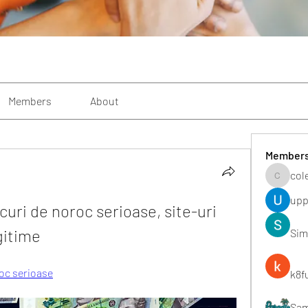
Members
About
Member
col
colemon
upp
curi de noroc serioase, site-uri 
gitime
Sim
roc serioase
k8f
Sa