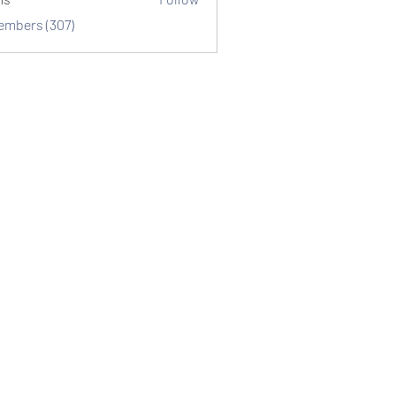
Members (307)