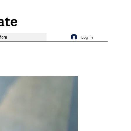
More
Log In