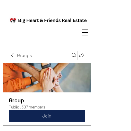
Groups
Group
Public
·
307 members
Join