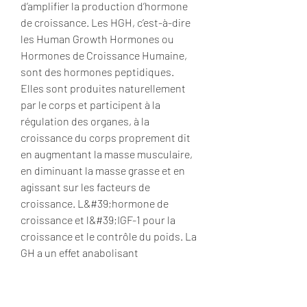
d’amplifier la production d’hormone 
de croissance. Les HGH, c’est-à-dire 
les Human Growth Hormones ou 
Hormones de Croissance Humaine, 
sont des hormones peptidiques. 
Elles sont produites naturellement 
par le corps et participent à la 
régulation des organes, à la 
croissance du corps proprement dit 
en augmentant la masse musculaire, 
en diminuant la masse grasse et en 
agissant sur les facteurs de 
croissance. L&#39;hormone de 
croissance et l&#39;IGF-1 pour la 
croissance et le contrôle du poids. La 
GH a un effet anabolisant 
(construction de masse musculaire) 
et un effet brûle-graisse. Elle a aussi 
un rôle dans le métabolisme des 