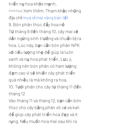
triển nụ hoa khỏe mạnh.
====>> Xem thêm: Tham khảo những 
địa chỉ 
mua sỉ mai vàng bán tết
9. Bón phân thúc đẩy hoa nở
Từ tháng 9 đến tháng 10, cây mai sẽ 
dần ngừng sinh trưởng và chuẩn bị ra 
hoa. Lúc này, bạn cần bón phân NPK 
với liều lượng nhẹ để giúp lá luôn 
xanh và nụ hoa phát triển. Lưu ý, 
không nên bón phân có hàm lượng 
đạm cao vì sẽ khiến cây phát triển 
quá nhiều lá mà không ra hoa.
10. Tưới phân cho cây từ tháng 11 đến 
tháng 12
Vào tháng 11 và tháng 12, bạn cần bón 
thúc cho cây bằng phân vô cơ và kali 
để giúp cây phát triển hoa đẹp và ít 
rụng. Nếu muốn hoa mai sau khi ra 
không bị yếu, bạn có thể bổ sung một 