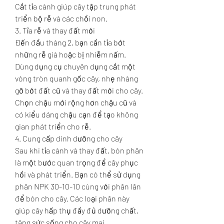
Cắt tỉa cành giúp cây tập trung phát 
triển bộ rễ và các chồi non.
3. Tỉa rễ và thay đất mới
Đến đầu tháng 2, bạn cần tỉa bớt 
những rễ già hoặc bị nhiễm nấm. 
Dùng dụng cụ chuyên dụng cắt một 
vòng tròn quanh gốc cây, nhẹ nhàng 
gỡ bớt đất cũ và thay đất mới cho cây. 
Chọn chậu mới rộng hơn chậu cũ và 
có kiểu dáng chậu cạn để tạo không 
gian phát triển cho rễ.
4. Cung cấp dinh dưỡng cho cây
Sau khi tỉa cành và thay đất, bón phân 
là một bước quan trọng để cây phục 
hồi và phát triển. Bạn có thể sử dụng 
phân NPK 30-10-10 cùng với phân lân 
để bón cho cây. Các loại phân này 
giúp cây hấp thụ đầy đủ dưỡng chất, 
tăng sức sống cho cây mai.