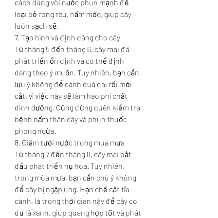
cách dùng vòi nước phun mạnh để 
loại bỏ rong rêu, nấm mốc, giúp cây 
luôn sạch sẽ.
7. Tạo hình và định dáng cho cây
Từ tháng 5 đến tháng 6, cây mai đã 
phát triển ổn định và có thể định 
dáng theo ý muốn. Tuy nhiên, bạn cần 
lưu ý không để cành quá dài rồi mới 
cắt, vì việc này sẽ làm hao phí chất 
dinh dưỡng. Cũng đừng quên kiểm tra 
bệnh nấm thân cây và phun thuốc 
phòng ngừa.
8. Giảm tưới nước trong mùa mưa
Từ tháng 7 đến tháng 8, cây mai bắt 
đầu phát triển nụ hoa. Tuy nhiên, 
trong mùa mưa, bạn cần chú ý không 
để cây bị ngập úng. Hạn chế cắt tỉa 
cành, lá trong thời gian này để cây có 
đủ lá xanh, giúp quang hợp tốt và phát 