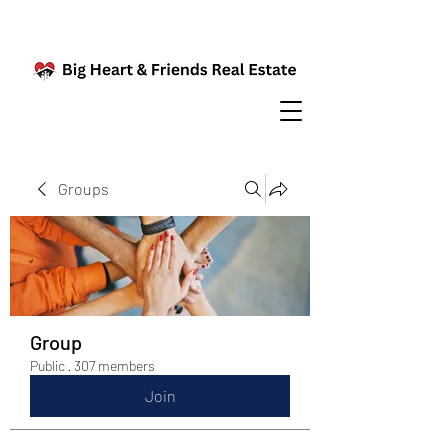
Groups
Group
Public
·
307 members
Join