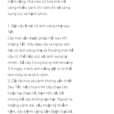
niệm rằng, nhà nào có hoa mai nở 
càng nhiều cánh thì năm đó sẽ càng 
sung túc và hạnh phúc.
1. Đặt cây ở nơi có ánh sáng nhẹ sau 
Tết
Cây mai cần được phục hồi sau khi 
chưng Tết. Hãy đưa cây ra ngoài sân 
nơi có ánh sáng nhẹ và thoáng mát để 
cây có thể tiếp xúc với ánh sáng tự 
nhiên. Để cây trong bóng mát khoảng 
3-5 ngày, tránh ánh nắng gắt vì có thể 
làm cháy lá và khô cành.
2. Cắt tỉa hoa và cành không cần thiết
Sau Tết, nếu hoa trên cây chưa tàn 
hoặc nụ chưa nở, bạn nên cắt bỏ 
chúng để cây không tạo hạt. Ngoài ra, 
những cành dài, yếu hoặc bị nhiễm 
nấm, sâu bệnh cũng cần được loại bỏ. 